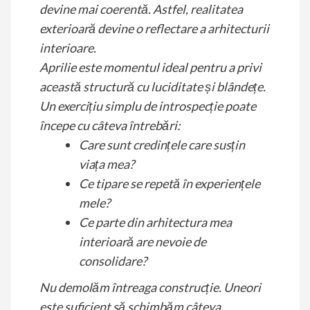
devine mai coerentă. Astfel, realitatea
exterioară devine o reflectare a arhitecturii
interioare.
Aprilie este momentul ideal pentru a privi
această structură cu luciditate și blândețe.
Un exercițiu simplu de introspecție poate
începe cu câteva întrebări:
Care sunt credințele care susțin
viața mea?
Ce tipare se repetă în experiențele
mele?
Ce parte din arhitectura mea
interioară are nevoie de
consolidare?
Nu demolăm întreaga construcție. Uneori
este suficient să schimbăm câteva