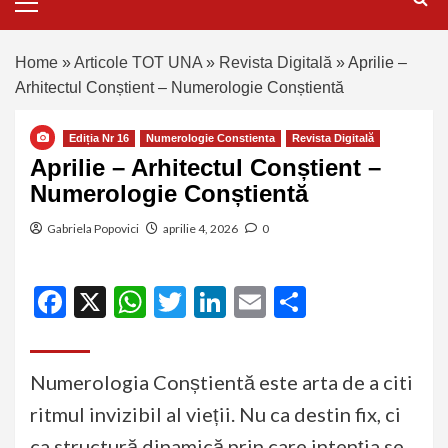
Home
»
Articole TOT UNA
»
Revista Digitală
»
Aprilie –
Arhitectul Conștient – Numerologie Conștientă
Ediția Nr 16
Numerologie Constienta
Revista Digitală
Aprilie – Arhitectul Conștient –
Numerologie Conștientă
Gabriela Popovici
aprilie 4, 2026
0
Facebook
X
WhatsApp
Twitter
LinkedIn
Email
Partajeaz
Numerologia Conștientă este arta de a citi
ritmul invizibil al vieții. Nu ca destin fix, ci
ca structură dinamică prin care intenția se