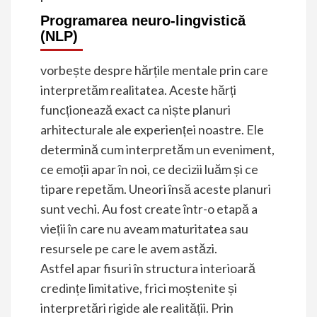
Programarea neuro-lingvistică
(NLP)
vorbește despre hărțile mentale prin care
interpretăm realitatea. Aceste hărți
funcționează exact ca niște planuri
arhitecturale ale experienței noastre. Ele
determină cum interpretăm un eveniment,
ce emoții apar în noi, ce decizii luăm și ce
tipare repetăm. Uneori însă aceste planuri
sunt vechi. Au fost create într-o etapă a
vieții în care nu aveam maturitatea sau
resursele pe care le avem astăzi.
Astfel apar fisuri în structura interioară
credințe limitative, frici moștenite și
interpretări rigide ale realității. Prin