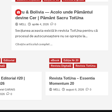
Peru & Bolivia — Acolo unde Pământul
devine Cer | Pământ Sacru TotUna
MELL
aprilie 4, 2026
0
Secțiunea aceasta există în revista TotUna pentru că
procesul de autocunoaștere nu se oprește la...
Citește articolul complet ...
Editorial
eBook
Ediția Nr 20
tală
Revista Digitală
Revista TotUna
 Editorial #20 |
Revista TotUna – Essentia
026
Momentum 20
riel GARAIS
MELL
august 6, 2026
0
2026
0