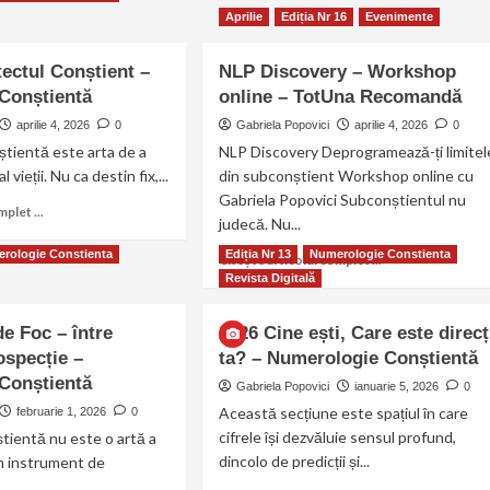
Aprilie
Ediția Nr 16
Evenimente
tectul Conștient –
NLP Discovery – Workshop
Conștientă
online – TotUna Recomandă
aprilie 4, 2026
0
Gabriela Popovici
aprilie 4, 2026
0
tientă este arta de a
NLP Discovery Deprogramează-ți limitel
 al vieții. Nu ca destin fix,...
din subconștient Workshop online cu
Gabriela Popovici Subconștientul nu
plet ...
judecă. Nu...
rologie Constienta
Ediția Nr 13
Numerologie Constienta
Citește articolul complet ...
Revista Digitală
de Foc – între
2026 Cine ești, Care este direcț
ospecție –
ta? – Numerologie Conștientă
Conștientă
Gabriela Popovici
ianuarie 5, 2026
0
Această secțiune este spațiul în care
februarie 1, 2026
0
cifrele își dezvăluie sensul profund,
tientă nu este o artă a
dincolo de predicții și...
 un instrument de