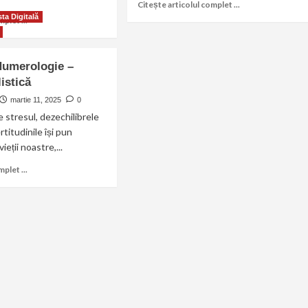
Citește articolul complet ...
ta Digitală
plet ...
Numerologie –
istică
martie 11, 2025
0
e stresul, dezechilibrele
rtitudinile își pun
eții noastre,...
plet ...