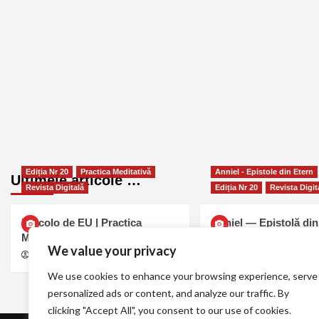
Ediția Nr 20
Practica Meditativă
Anniel - Epistole din Etern
Ultimele articole …
Revista Digitală
Ediția Nr 20
Revista Digit
Dincolo de EU | Practica
Anniel — Epistolă din
Meditativă #20
#20
We value your privacy
MELL
august 6, 2026
0
MELL
august 6, 2026
We use cookies to enhance your browsing experience, serve
personalized ads or content, and analyze our traffic. By
clicking "Accept All", you consent to our use of cookies.