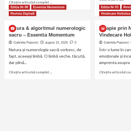
Citește articolul complet ...
Ediția Nr 08
Essentia Momentum
Ediția Nr 03
Revis
Citește articolul com
Revista Digitală
Vindecare Holistica
Natura & algoritmul numerologic
Terapie prin 
sacru – Essentia Momentum
Vindecare Hol
Gabriela Popovici
august 15, 2025
0
Gabriela Popovici
Natura și numerologia sacră vorbesc, de
Într-o lume în car
fapt, aceeași limbă. O limbă veche, tăcută,
emoționale și ince
dar plină...
amprenta asupra vi
Citește articolul complet ...
Citește articolul com