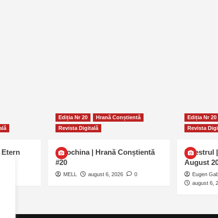
Ediția Nr 20
Hrană Conștientă
Ediția Nr 20
ală
Revista Digitală
Revista Digi
 Etern
Smochina | Hrană Conștientă
Maestrul |
#20
August 2
0
MELL
august 6, 2026
0
Eugen Gab
august 6, 