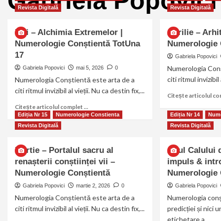
Gabriela Popovici
Revista Digitală
Revista Digitală
Mai – Alchimia Extremelor |
Aprilie – Arhi
Numerologie Conștientă TotUna
Numerologie 
17
Gabriela Popovici
Numerologia Conș
Gabriela Popovici
mai 5, 2026
0
citi ritmul invizibil
Numerologia Conștientă este arta de a
citi ritmul invizibil al vieții. Nu ca destin fix,...
Citește articolul com
Citește articolul complet ...
Ediția Nr 15
Numerologie Constienta
Ediția Nr 14
Nume
Revista Digitală
Revista Digitală
Martie – Portalul sacru al
Anul Calului 
renașterii conștiinței vii –
impuls & intr
Numerologie Conștientă
Numerologie 
Gabriela Popovici
martie 2, 2026
0
Gabriela Popovici
Numerologia Conștientă este arta de a
Numerologia conș
citi ritmul invizibil al vieții. Nu ca destin fix,...
predicției și nici
etichetare a...