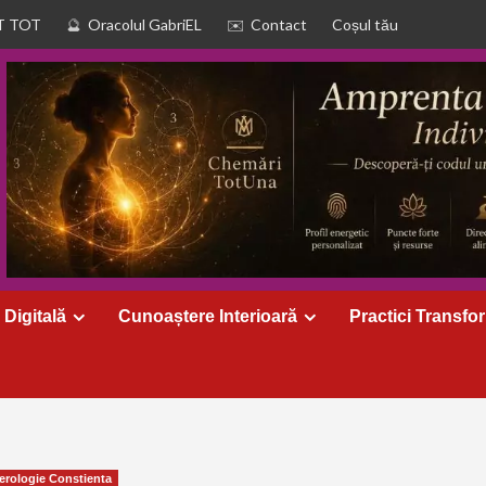
T TOT
Oracolul GabriEL
Contact
Coșul tău
 Digitală
Cunoaștere Interioară
Practici Transfo
rologie Constienta