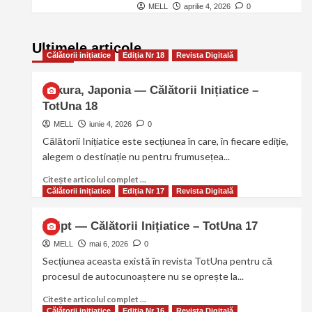
MELL
aprilie 4, 2026
0
Ultimele articole
Călătorii inițiatice
Ediția Nr 18
Revista Digitală
Sakura, Japonia — Călătorii Inițiatice –
TotUna 18
MELL
iunie 4, 2026
0
Călătorii Inițiatice este secțiunea în care, în fiecare ediție,
alegem o destinație nu pentru frumusețea...
Citește articolul complet ...
Călătorii inițiatice
Ediția Nr 17
Revista Digitală
Egipt — Călătorii Inițiatice – TotUna 17
MELL
mai 6, 2026
0
Secțiunea aceasta există în revista TotUna pentru că
procesul de autocunoaștere nu se oprește la...
Citește articolul complet ...
Călătorii inițiatice
Ediția Nr 16
Revista Digitală