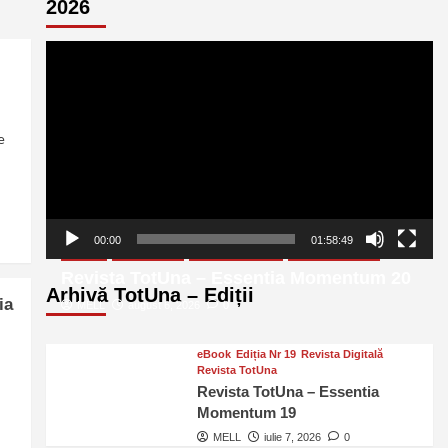
2026
Player
video
e
00:00
01:58:49
eBook
Ediția Nr 20
Revista Digitală
Revista TotUna
Revista TotUna – Essentia Momentum 20
Arhivă TotUna – Ediții
ia
MELL
august 6, 2026
0
eBook
Ediția Nr 19
Revista Digitală
Revista TotUna
Revista TotUna – Essentia
Momentum 19
MELL
iulie 7, 2026
0