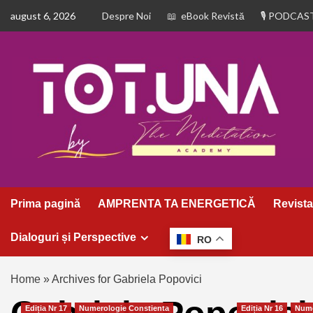
august 6, 2026
Despre Noi
eBook Revistă
PODCAS
Prima pagină
AMPRENTA TA ENERGETICĂ
Revista
Dialoguri și Perspective
RO
Home
»
Archives for Gabriela Popovici
Ediția Nr 17
Numerologie Constienta
Ediția Nr 16
Nume