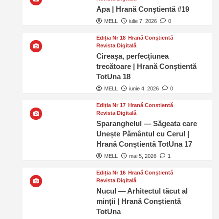
Apa | Hrană Conștientă #19
MELL
iulie 7, 2026
0
Ediția Nr 18
Hrană Conștientă
Revista Digitală
Cireașa, perfecțiunea
trecătoare | Hrană Conștientă
TotUna 18
MELL
iunie 4, 2026
0
Ediția Nr 17
Hrană Conștientă
Revista Digitală
Sparanghelul — Săgeata care
Unește Pământul cu Cerul |
Hrană Conștientă TotUna 17
MELL
mai 5, 2026
1
Ediția Nr 16
Hrană Conștientă
Revista Digitală
Nucul — Arhitectul tăcut al
minții | Hrană Conștientă
TotUna