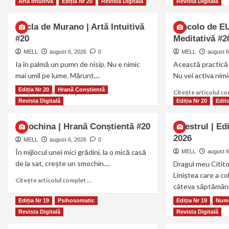
Arta Intuitivă
Ediția Nr 20
Revista Digitală
Revista Digitală
Sticla de Murano | Artă Intuitivă
Dincolo de EU
#20
Meditativă #2
MELL
august 6, 2026
0
MELL
august 6
Ia în palmă un pumn de nisip. Nu e nimic
Această practică 
mai umil pe lume. Mărunt,...
Nu vei activa nimic
Ediția Nr 20
Hrană Conștientă
Citește articolul complet ...
Citește articolul com
Revista Digitală
Ediția Nr 20
Edito
Smochina | Hrană Conștientă #20
Maestrul | Edi
2026
MELL
august 6, 2026
0
În mijlocul unei mici grădini, la o mică casă
MELL
august 6
de la sat, crește un smochin....
Dragul meu Citit
Liniștea care a c
Citește articolul complet ...
câteva săptămâni 
Ediția Nr 19
Psihosomatic
Ediția Nr 19
Nume
Citește articolul com
Revista Digitală
Revista Digitală