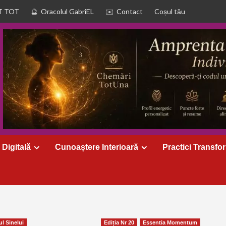
T TOT
Oracolul GabriEL
Contact
Coșul tău
 Digitală
Cunoaștere Interioară
Practici Transfo
ul Sinelui
Ediția Nr 20
Essentia Momentum