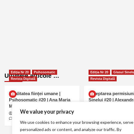
Ediția Nr 20
Psihosomatic
Ediția Nr 20
Glasul Sinelu
Ultimele articole …
Revista Digitală
Revista Digitală
Dualitatea ființei umane |
Așteptarea permisiuni
Psihosomatic #20 | Ana Maria
Sinelui #20 | Alexand
Mavru
Alexandra Schianu
augu
We value your privacy
0
Ana Maria Mavru
august 6, 2026
0
We use cookies to enhance your browsing experience, serve
personalized ads or content, and analyze our traffic. By