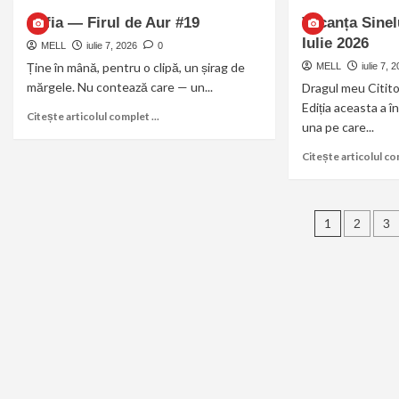
Sofia — Firul de Aur #19
Vacanța Sinelu
Iulie 2026
MELL
iulie 7, 2026
0
Ține în mână, pentru o clipă, un șirag de
MELL
iulie 7, 
mărgele. Nu contează care — un...
Dragul meu Citit
Ediția aceasta a 
Citește articolul complet ...
una pe care...
Citește articolul com
1
2
3