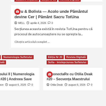
Peru & Bolivia — Acolo unde Pământul
devine Cer | Pământ Sacru TotUna
MELL
aprilie 4, 2026
0
Secțiunea aceasta există în revista TotUna pentru că
procesul de autocunoaștere nu se oprește la...
Citește articolul complet ...
Numerologia Sufletului
Ediția Nr 20
Revista Digitală
tală
Sofia - Intelepciunea Sufletului
pului II | Numerologia
ReconectaRe cu Otilia Deak
i #20 | Andreea Save
#20 – Secvența Maestrului
ave
august 6, 2026
0
Otilia Deak
august 6, 2026
0