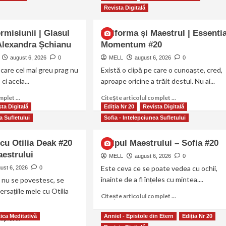
Revista Digitală
rmisiunii | Glasul
Uniforma și Maestrul | Essenti
 Alexandra Șchianu
Momentum #20
august 6, 2026
0
MELL
august 6, 2026
0
care cel mai greu prag nu
Există o clipă pe care o cunoaște, cred,
ci acela...
aproape oricine a trăit destul. Nu ai...
plet ...
Citește articolul complet ...
ta Digitală
Ediția Nr 20
Revista Digitală
a Sufletului
Sofia - Intelepciunea Sufletului
cu Otilia Deak #20
Chipul Maestrului – Sofia #20
estrului
MELL
august 6, 2026
0
Este ceva ce se poate vedea cu ochii,
ust 6, 2026
0
înainte de a fi înțeles cu mintea....
re nu se povestesc, se
ersațiile mele cu Otilia
Citește articolul complet ...
tica Meditativă
Anniel - Epistole din Etern
Ediția Nr 20
plet ...