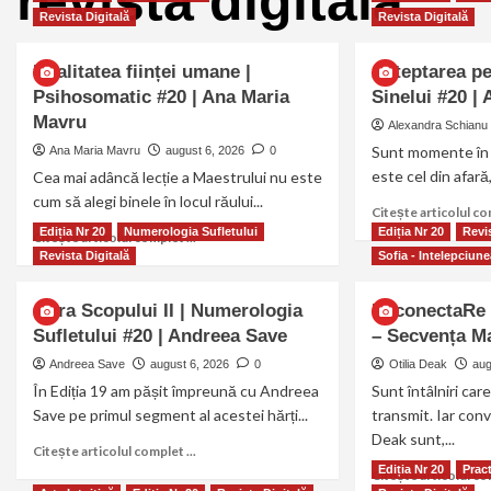
revista digitala
Revista Digitală
Revista Digitală
Dualitatea ființei umane |
Așteptarea pe
Psihosomatic #20 | Ana Maria
Sinelui #20 |
Mavru
Alexandra Schianu
Sunt momente în 
Ana Maria Mavru
august 6, 2026
0
este cel din afară, 
Cea mai adâncă lecție a Maestrului nu este
cum să alegi binele în locul răului...
Citește articolul com
Ediția Nr 20
Numerologia Sufletului
Ediția Nr 20
Revis
Citește articolul complet ...
Revista Digitală
Sofia - Intelepciune
Cifra Scopului II | Numerologia
ReconectaRe 
Sufletului #20 | Andreea Save
– Secvența Ma
Andreea Save
august 6, 2026
0
Otilia Deak
aug
În Ediția 19 am pășit împreună cu Andreea
Sunt întâlniri ca
Save pe primul segment al acestei hărți...
transmit. Iar conv
Deak sunt,...
Citește articolul complet ...
Ediția Nr 20
Prac
Citește articolul com