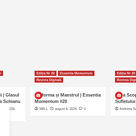
i
Ediția Nr 20
Essentia Momentum
Ediția Nr 20
Revista Digitală
Revista Digi
i | Glasul
Uniforma și Maestrul | Essentia
Cifra Sco
ra Șchianu
Momentum #20
Sufletulu
st 6, 2026
MELL
august 6, 2026
0
Andreea S