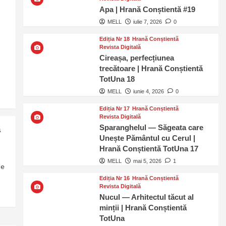
Apa | Hrană Conștientă #19
MELL
iulie 7, 2026
0
Ediția Nr 18
Hrană Conștientă
Revista Digitală
Cireașa, perfecțiunea
trecătoare | Hrană Conștientă
TotUna 18
MELL
iunie 4, 2026
0
Ediția Nr 17
Hrană Conștientă
Revista Digitală
Sparanghelul — Săgeata care
a
Unește Pământul cu Cerul |
Hrană Conștientă TotUna 17
MELL
mai 5, 2026
1
le
Ediția Nr 16
Hrană Conștientă
Revista Digitală
Nucul — Arhitectul tăcut al
minții | Hrană Conștientă
TotUna