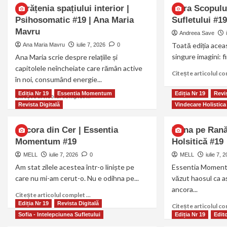
Curățenia spațiului interior |
Cifra Scopulu
Psihosomatic #19 | Ana Maria
Sufletului #1
Mavru
Andreea Save
Toată ediția aceas
Ana Maria Mavru
iulie 7, 2026
0
singure imagini: fi
Ana Maria scrie despre relațiile și
capitolele neîncheiate care rămân active
Citește articolul com
în noi, consumând energie...
Ediția Nr 19
Essentia Momentum
Ediția Nr 19
Revis
Citește articolul complet ...
Revista Digitală
Vindecare Holistica
Ancora din Cer | Essentia
Mâna pe Rană
Momentum #19
Holsitică #19
MELL
iulie 7, 2026
0
MELL
iulie 7, 
Am stat zilele acestea într-o liniște pe
Essentia Momentu
care nu mi-am cerut-o. Nu e odihna pe...
văzut haosul ca a
ancora...
Citește articolul complet ...
Ediția Nr 19
Revista Digitală
Citește articolul com
Sofia - Intelepciunea Sufletului
Ediția Nr 19
Edito