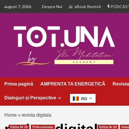
august 7, 2026
Despre Noi
eBook Revistă
PODCAS
Prima pagină
AMPRENTA TA ENERGETICĂ
Revista
Dialoguri și Perspective
RO
Home
»
revista digitala
Ediția Nr 20
Psihosomatic
Ediția Nr 20
Glas