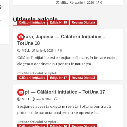
MELL
aprilie 4, 2026
0
9
Ultimele articole
i
Călătorii inițiatice
Ediția Nr 18
Revista Digitală
Sakura, Japonia — Călătorii Inițiatice –
TotUna 18
MELL
iunie 4, 2026
0
Călătorii Inițiatice este secțiunea în care, în fiecare ediție,
alegem o destinație nu pentru frumusețea...
Citește articolul complet ...
Călătorii inițiatice
Ediția Nr 17
Revista Digitală
Egipt — Călătorii Inițiatice – TotUna 17
MELL
mai 6, 2026
0
Secțiunea aceasta există în revista TotUna pentru că
procesul de autocunoaștere nu se oprește la...
Citește articolul complet ...
Călătorii inițiatice
Ediția Nr 16
Revista Digitală