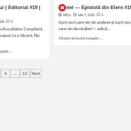
i | Editorial #19 |
Anniel — Epistolă din Etern #1
MELL
iulie 7, 2026
0
Sunt voci care vin de undeva și sunt voc
2026
0
care vin de nicăieri — adică...
or/Ascultător Conștient,
început cu o tăcere. Nu
Citește articolul complet ...
plet ...
…
4
12
Next