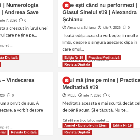
i | Numerologia
Cine ești când nu performezi |
9 | Andreea Save
Glasul Sinelui #19 | Alexandra
Șchianu
iulie 7, 2026
0
ta a crescut în jurul unei
Alexandra Schianu
iulie 7, 2026
0
rul care ne ține pe...
Toată ediția aceasta vorbește, în multe
limbi, despre o singură așezare: clipa în
plet ...
care omul...
ta Digitală
Ediția Nr 19
Practica Meditativă
Citește articolul complet ...
Revista Digitală
 – Vindecarea
Firul mă ține pe mine | Practic
Meditativă #19
2026
0
MELL
iulie 7, 2026
0
m a privit de sus. A
Meditația aceasta e mai scurtă decât ce
șezare, a vorbit despre
de până acum. Și e tăcută. Nu te...
Citește articolul complet ...
Anniel - Epistole din Etern
Ediția Nr 19
plet ...
rial
Revista Digitală
Revista Digitală