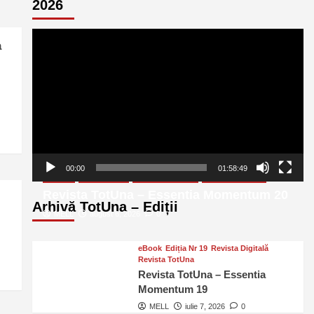
2026
Player
a
video
00:00
01:58:49
eBook
Ediția Nr 20
Revista Digitală
Revista TotUna
Revista TotUna – Essentia Momentum 20
Arhivă TotUna – Ediții
MELL
august 6, 2026
0
eBook
Ediția Nr 19
Revista Digitală
Revista TotUna
Revista TotUna – Essentia
Momentum 19
MELL
iulie 7, 2026
0