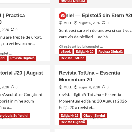
Revista Digitală
 | Practica
Anniel — Epistolă din Etern #2
0
MELL
august 6, 2026
0
Sunt voci care vin de undeva și sunt voc
, 2026
0
care vin de nicăieri — adică...
nu are trepte de urcat.
, nu vei invoca pe...
Citește articolul complet ...
eBook
Ediția Nr 20
Revista Digitală
plet ...
rial
Revista Digitală
Revista TotUna
torial #20 | August
Revista TotUna – Essentia
Momentum 20
, 2026
0
MELL
august 6, 2026
0
or/Ascultător Conștient,
revista digitală TotUna – Essentia
oborât în mine acum
Momentum ediția nr. 20 August 2026
nu a...
Ediția 20 a revistei...
rologia Sufletului
Ediția Nr 19
Glasul Sinelui
plet ...
Citește articolul complet ...
Revista Digitală