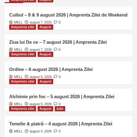
polaritățile nu se mai caută |
4
Essentia Momentum TotUna #17
Cuibul – 8 & 9 august 2026 | Amprenta Zilei de Weekend
MELL
august 7, 2026
0
Ediția Nr 16
Essentia Momentum
Amprenta zilei
August
Revista Digitală
Arhitectul care nu Doarme
Niciodată | Essentia Momentum
Ziua lui De ce – 7 august 2026 | Amprenta Zilei
5
TotUna 16
MELL
august 7, 2026
0
Amprenta zilei
August
Ediția Nr 20
Essentia Momentum
Revista Digitală
Ordine – 6 august 2026 | Amprenta Zilei
Uniforma și Maestrul | Essentia
Momentum #20
MELL
august 6, 2026
0
1
Amprenta zilei
August
Ediția Nr 19
Essentia Momentum
Alchimie prin foc – 5 august 2026 | Amprenta Zilei
Revista Digitală
Ancora din Cer | Essentia
MELL
august 5, 2026
0
Amprenta zilei
August
Iulie
Momentum #19
2
Temelie & piatră – 4 august 2026 | Amprenta Zilei
Ediția Nr 18
Essentia Momentum
MELL
august 4, 2026
Revista Digitală
0