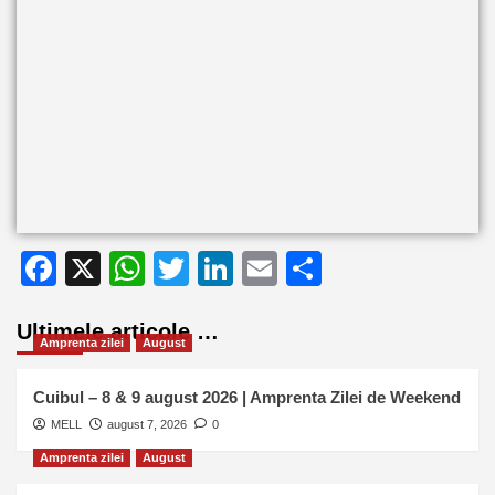
Facebook
X
WhatsApp
Twitter
LinkedIn
Email
Partajează
Ultimele articole …
Amprenta zilei
August
Cuibul – 8 & 9 august 2026 | Amprenta Zilei de Weekend
MELL
august 7, 2026
0
Amprenta zilei
August