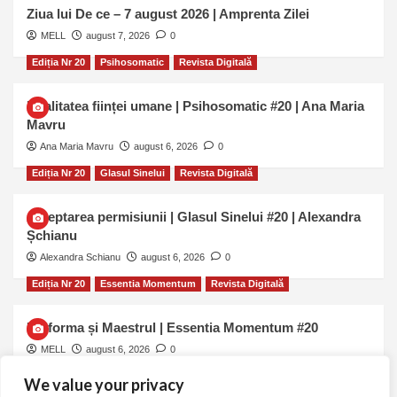
Ziua lui De ce – 7 august 2026 | Amprenta Zilei
MELL
august 7, 2026
0
Ediția Nr 20
Psihosomatic
Revista Digitală
Dualitatea ființei umane | Psihosomatic #20 | Ana Maria
Mavru
Ana Maria Mavru
august 6, 2026
0
Ediția Nr 20
Glasul Sinelui
Revista Digitală
Așteptarea permisiunii | Glasul Sinelui #20 | Alexandra
Șchianu
Alexandra Schianu
august 6, 2026
0
Ediția Nr 20
Essentia Momentum
Revista Digitală
Uniforma și Maestrul | Essentia Momentum #20
MELL
august 6, 2026
0
We value your privacy