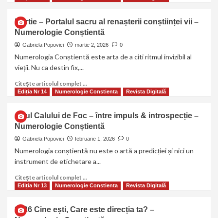
Martie – Portalul sacru al renașterii conștiinței vii –
Numerologie Conștientă
Gabriela Popovici
martie 2, 2026
0
Numerologia Conștientă este arta de a citi ritmul invizibil al
vieții. Nu ca destin fix,...
Citește articolul complet ...
Ediția Nr 14
Numerologie Constienta
Revista Digitală
Anul Calului de Foc – între impuls & introspecție –
Numerologie Conștientă
Gabriela Popovici
februarie 1, 2026
0
Numerologia conștientă nu este o artă a predicției și nici un
instrument de etichetare a...
Citește articolul complet ...
Ediția Nr 13
Numerologie Constienta
Revista Digitală
2026 Cine ești, Care este direcția ta? –