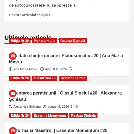
de autocunoaștere nu se oprește la...
Citește articolul complet ...
Ultimele articole …
Ediția Nr 20
Psihosomatic
Revista Digitală
Dualitatea ființei umane | Psihosomatic #20 | Ana Maria
Mavru
Ana Maria Mavru
august 6, 2026
0
Ediția Nr 20
Glasul Sinelui
Revista Digitală
Așteptarea permisiunii | Glasul Sinelui #20 | Alexandra
Șchianu
Alexandra Schianu
august 6, 2026
0
Ediția Nr 20
Essentia Momentum
Revista Digitală
Uniforma și Maestrul | Essentia Momentum #20