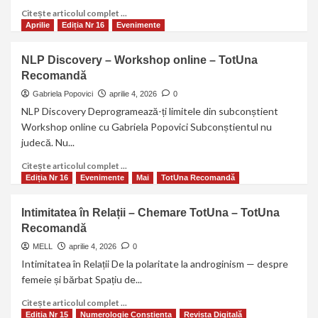
Citește articolul complet ...
Aprilie
Ediția Nr 16
Evenimente
NLP Discovery – Workshop online – TotUna
Recomandă
Gabriela Popovici
aprilie 4, 2026
0
NLP Discovery Deprogramează-ți limitele din subconștient
Workshop online cu Gabriela Popovici Subconștientul nu
judecă. Nu...
Citește articolul complet ...
Ediția Nr 16
Evenimente
Mai
TotUna Recomandă
Intimitatea în Relații – Chemare TotUna – TotUna
Recomandă
MELL
aprilie 4, 2026
0
Intimitatea în Relații De la polaritate la androginism — despre
femeie și bărbat Spațiu de...
Citește articolul complet ...
Ediția Nr 15
Numerologie Constienta
Revista Digitală