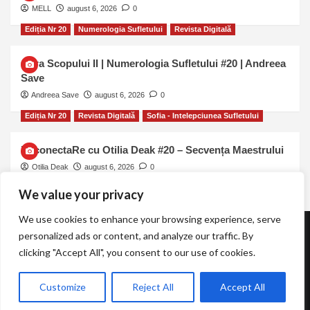
MELL
august 6, 2026
0
Ediția Nr 20
Numerologia Sufletului
Revista Digitală
Cifra Scopului II | Numerologia Sufletului #20 | Andreea
Save
Andreea Save
august 6, 2026
0
Ediția Nr 20
Revista Digitală
Sofia - Intelepciunea Sufletului
ReconectaRe cu Otilia Deak #20 – Secvența Maestrului
Otilia Deak
august 6, 2026
0
We value your privacy
We use cookies to enhance your browsing experience, serve
personalized ads or content, and analyze our traffic. By
Revista TOT.UNA | Essentia Momentum
clicking "Accept All", you consent to our use of cookies.
Copyright © Revista TOT UNA | The Meditation Academy |
Customize
Reject All
Accept All
2026