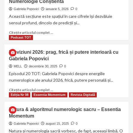
Numerologie Conștientă
Gabriela Popovici
ianuarie 5, 2026
0
Această secțiune este spațiul în care cifrele își dezvăluie
sensul profund, dincolo de predicții și...
Citește articolul complet ...
Podcast TOT
Previziuni 2026: prag, frică și putere interioară cu
Gabriela Popovici
MELL
decembrie 30, 2025
0
Episodul 20 TOT: Gabriela Popovici despre energiile
numerologice ale anului 2026, frică, putere personală și...
Citește articolul complet ...
Ediția Nr 08
Essentia Momentum
Revista Digitală
Natura & algoritmul numerologic sacru – Essentia
Momentum
Gabriela Popovici
august 15, 2025
0
Natura și numerologia sacră vorbesc, de fapt, aceeași limbă. O