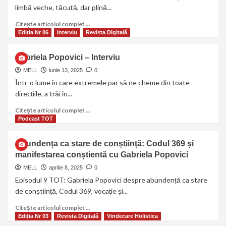
limbă veche, tăcută, dar plină...
Citește articolul complet ...
Ediția Nr 06
Interviu
Revista Digitală
Gabriela Popovici – Interviu
MELL
iunie 13, 2025
0
Într-o lume în care extremele par să ne cheme din toate
direcțiile, a trăi în...
Citește articolul complet ...
Podcast TOT
Abundența ca stare de conștiință: Codul 369 și
manifestarea conștientă cu Gabriela Popovici
MELL
aprilie 8, 2025
0
Episodul 9 TOT: Gabriela Popovici despre abundență ca stare
de conștiință, Codul 369, vocație și...
Citește articolul complet ...
Ediția Nr 03
Revista Digitală
Vindecare Holistica