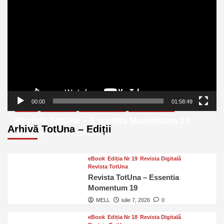
video
00:00
01:58:49
eBook
Ediția Nr 20
Revista Digitală
Revista TotUna
Revista TotUna – Essentia Momentum 20
Arhivă TotUna – Ediții
MELL
august 6, 2026
0
eBook
Ediția Nr 19
Revista Digitală
Revista TotUna
Revista TotUna – Essentia
Momentum 19
MELL
iulie 7, 2026
0
eBook
Ediția Nr 18
Revista Digitală