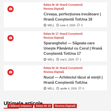
Ediția Nr 18
Hrană Conștientă
Revista Digitală
Cireașa, perfecțiunea trecătoare |
Hrană Conștientă TotUna 18
MELL
iunie 4, 2026
0
Ediția Nr 17
Hrană Conștientă
Revista Digitală
Sparanghelul — Săgeata care
Unește Pământul cu Cerul | Hrană
Conștientă TotUna 17
MELL
mai 5, 2026
1
Ediția Nr 16
Hrană Conștientă
Revista Digitală
Nucul — Arhitectul tăcut al minții |
Hrană Conștientă TotUna
MELL
aprilie 4, 2026
0
Ultimele articole
Călătorii inițiatice
Ediția Nr 18
Revista Digitală