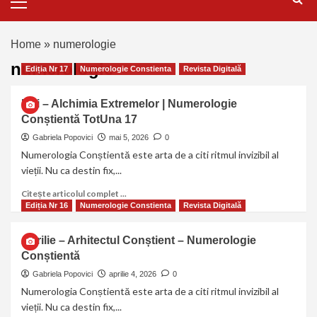
Home
»
numerologie
numerologie
Ediția Nr 17
Numerologie Constienta
Revista Digitală
Mai – Alchimia Extremelor | Numerologie
Conștientă TotUna 17
Gabriela Popovici
mai 5, 2026
0
Numerologia Conștientă este arta de a citi ritmul invizibil al
vieții. Nu ca destin fix,...
Citește articolul complet ...
Ediția Nr 16
Numerologie Constienta
Revista Digitală
Aprilie – Arhitectul Conștient – Numerologie
Conștientă
Gabriela Popovici
aprilie 4, 2026
0
Numerologia Conștientă este arta de a citi ritmul invizibil al
vieții. Nu ca destin fix,...