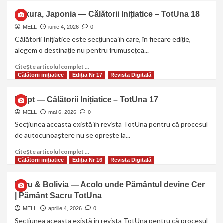
Sakura, Japonia — Călătorii Inițiatice – TotUna 18
MELL
iunie 4, 2026
0
Călătorii Inițiatice este secțiunea în care, în fiecare ediție,
alegem o destinație nu pentru frumusețea...
Citește articolul complet ...
Călătorii inițiatice
Ediția Nr 17
Revista Digitală
Egipt — Călătorii Inițiatice – TotUna 17
MELL
mai 6, 2026
0
Secțiunea aceasta există în revista TotUna pentru că procesul
de autocunoaștere nu se oprește la...
Citește articolul complet ...
Călătorii inițiatice
Ediția Nr 16
Revista Digitală
Peru & Bolivia — Acolo unde Pământul devine Cer
| Pământ Sacru TotUna
MELL
aprilie 4, 2026
0
Secțiunea aceasta există în revista TotUna pentru că procesul