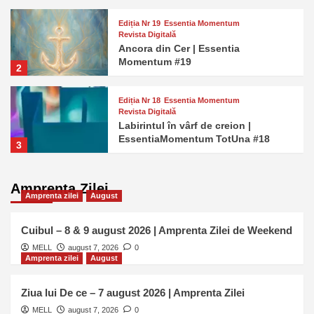
Ediția Nr 19
Essentia Momentum
Revista Digitală
Ancora din Cer | Essentia
Momentum #19
2
Ediția Nr 18
Essentia Momentum
Revista Digitală
Labirintul în vârf de creion |
EssentiaMomentum TotUna #18
3
Ediția Nr 17
Essentia Momentum
Revista Digitală
Amprenta Zilei
Androginul Interior — când
Amprenta zilei
August
polaritățile nu se mai caută |
4
Essentia Momentum TotUna #17
Cuibul – 8 & 9 august 2026 | Amprenta Zilei de Weekend
MELL
august 7, 2026
0
Ediția Nr 16
Essentia Momentum
Amprenta zilei
August
Revista Digitală
Arhitectul care nu Doarme Niciodată
Ziua lui De ce – 7 august 2026 | Amprenta Zilei
| Essentia Momentum TotUna 16
5
MELL
august 7, 2026
0