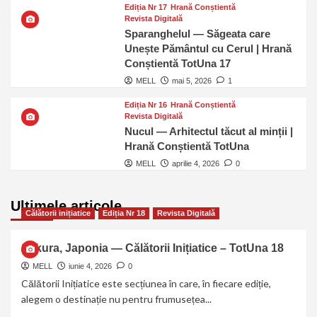
Ediția Nr 17
Hrană Conștientă
Revista Digitală
Sparanghelul — Săgeata care
Unește Pământul cu Cerul | Hrană
Conștientă TotUna 17
MELL
mai 5, 2026
1
Ediția Nr 16
Hrană Conștientă
Revista Digitală
Nucul — Arhitectul tăcut al minții |
Hrană Conștientă TotUna
MELL
aprilie 4, 2026
0
Ultimele articole
Călătorii inițiatice
Ediția Nr 18
Revista Digitală
Sakura, Japonia — Călătorii Inițiatice – TotUna 18
MELL
iunie 4, 2026
0
Călătorii Inițiatice este secțiunea în care, în fiecare ediție,
alegem o destinație nu pentru frumusețea...