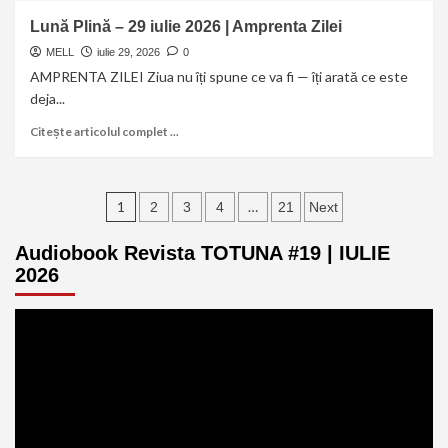
Lună Plină – 29 iulie 2026 | Amprenta Zilei
MELL
iulie 29, 2026
0
AMPRENTA ZILEI Ziua nu îți spune ce va fi — îți arată ce este
deja...
Citește articolul complet ...
1
…
2
3
4
21
Next
Audiobook Revista TOTUNA #19 | IULIE
2026
Player
video