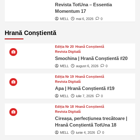
Revista TotUna – Essentia
Momentum 17
MELL
mai 6, 2026
0
Hrană Conștientă
Ediția Nr 20
Hrană Conștientă
Revista Digitală
Smochina | Hrană Conștientă #20
MELL
august 6, 2026
0
Ediția Nr 19
Hrană Conștientă
Revista Digitală
Apa | Hrană Conștientă #19
MELL
iulie 7, 2026
0
Ediția Nr 18
Hrană Conștientă
Revista Digitală
Cireașa, perfecțiunea trecătoare |
Hrană Conștientă TotUna 18
MELL
iunie 4, 2026
0