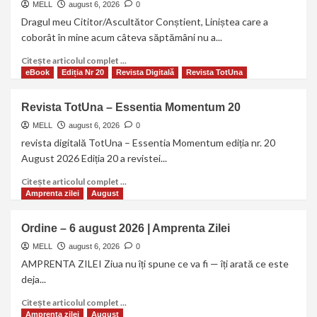
MELL
august 6, 2026
0
Dragul meu Cititor/Ascultător Conștient, Liniștea care a
coborât în mine acum câteva săptămâni nu a...
Citește articolul complet ...
eBook
Ediția Nr 20
Revista Digitală
Revista TotUna
Revista TotUna – Essentia Momentum 20
MELL
august 6, 2026
0
revista digitală TotUna – Essentia Momentum ediția nr. 20
August 2026 Ediția 20 a revistei...
Citește articolul complet ...
Amprenta zilei
August
Ordine – 6 august 2026 | Amprenta Zilei
MELL
august 6, 2026
0
AMPRENTA ZILEI Ziua nu îți spune ce va fi — îți arată ce este
deja...
Citește articolul complet ...
Amprenta zilei
August