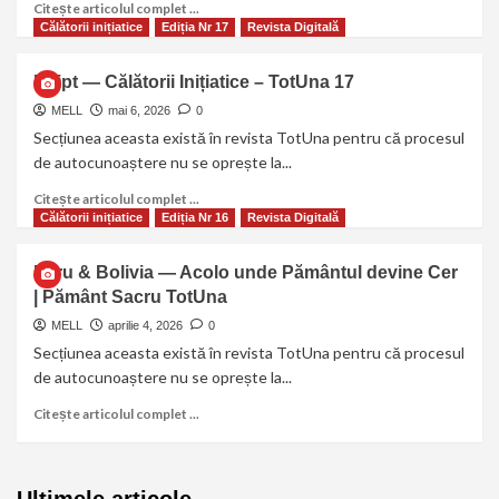
Citește articolul complet ...
Călătorii inițiatice
Ediția Nr 17
Revista Digitală
Egipt — Călătorii Inițiatice – TotUna 17
MELL
mai 6, 2026
0
Secțiunea aceasta există în revista TotUna pentru că procesul
de autocunoaștere nu se oprește la...
Citește articolul complet ...
Călătorii inițiatice
Ediția Nr 16
Revista Digitală
Peru & Bolivia — Acolo unde Pământul devine Cer
| Pământ Sacru TotUna
MELL
aprilie 4, 2026
0
Secțiunea aceasta există în revista TotUna pentru că procesul
de autocunoaștere nu se oprește la...
Citește articolul complet ...
Ultimele articole …