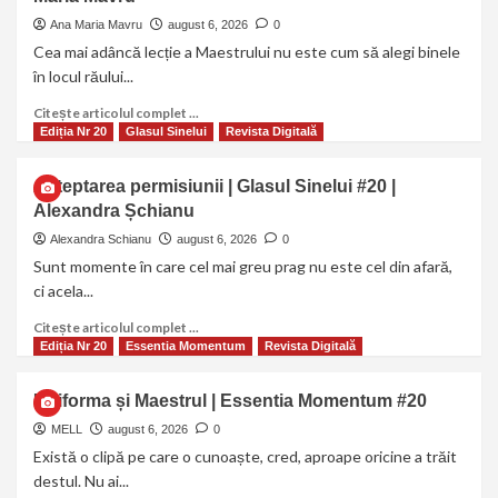
Ana Maria Mavru
august 6, 2026
0
Cea mai adâncă lecție a Maestrului nu este cum să alegi binele
în locul răului...
Citește articolul complet ...
Ediția Nr 20
Glasul Sinelui
Revista Digitală
Așteptarea permisiunii | Glasul Sinelui #20 |
Alexandra Șchianu
Alexandra Schianu
august 6, 2026
0
Sunt momente în care cel mai greu prag nu este cel din afară,
ci acela...
Citește articolul complet ...
Ediția Nr 20
Essentia Momentum
Revista Digitală
Uniforma și Maestrul | Essentia Momentum #20
MELL
august 6, 2026
0
Există o clipă pe care o cunoaște, cred, aproape oricine a trăit
destul. Nu ai...