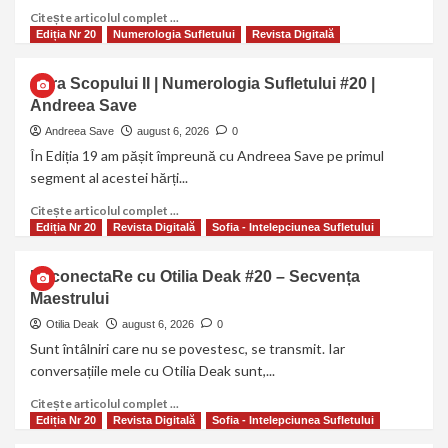
Citește articolul complet ...
Ediția Nr 20
Numerologia Sufletului
Revista Digitală
Cifra Scopului II | Numerologia Sufletului #20 |
Andreea Save
Andreea Save
august 6, 2026
0
În Ediția 19 am pășit împreună cu Andreea Save pe primul
segment al acestei hărți...
Citește articolul complet ...
Ediția Nr 20
Revista Digitală
Sofia - Intelepciunea Sufletului
ReconectaRe cu Otilia Deak #20 – Secvența
Maestrului
Otilia Deak
august 6, 2026
0
Sunt întâlniri care nu se povestesc, se transmit. Iar
conversațiile mele cu Otilia Deak sunt,...
Citește articolul complet ...
Ediția Nr 20
Revista Digitală
Sofia - Intelepciunea Sufletului