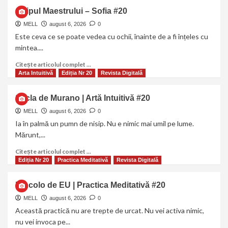
Chipul Maestrului – Sofia #20
MELL
august 6, 2026
0
Este ceva ce se poate vedea cu ochii, înainte de a fi înțeles cu
mintea....
Citește articolul complet ...
Arta Intuitivă
Ediția Nr 20
Revista Digitală
Sticla de Murano | Artă Intuitivă #20
MELL
august 6, 2026
0
Ia în palmă un pumn de nisip. Nu e nimic mai umil pe lume.
Mărunt,...
Citește articolul complet ...
Ediția Nr 20
Practica Meditativă
Revista Digitală
Dincolo de EU | Practica Meditativă #20
MELL
august 6, 2026
0
Această practică nu are trepte de urcat. Nu vei activa nimic,
nu vei invoca pe...