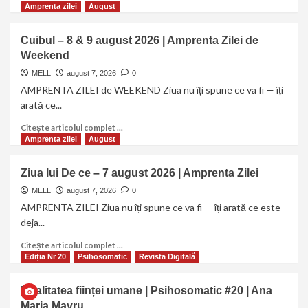
Amprenta zilei
August
Ediția Nr 16
Essentia Momentum
Revista Digitală
Arhitectul care nu Doarme Niciodată
Cuibul – 8 & 9 august 2026 | Amprenta Zilei de
| Essentia Momentum TotUna 16
Weekend
5
MELL
august 7, 2026
0
AMPRENTA ZILEI de WEEKEND Ziua nu îți spune ce va fi — îți
arată ce...
Citește articolul complet ...
Amprenta zilei
August
Ziua lui De ce – 7 august 2026 | Amprenta Zilei
MELL
august 7, 2026
0
AMPRENTA ZILEI Ziua nu îți spune ce va fi — îți arată ce este
deja...
Citește articolul complet ...
Ediția Nr 20
Psihosomatic
Revista Digitală
Dualitatea ființei umane | Psihosomatic #20 | Ana
Maria Mavru