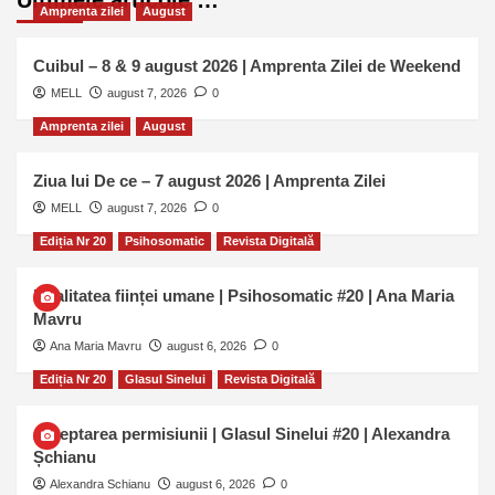
Amprenta zilei
August
Cuibul – 8 & 9 august 2026 | Amprenta Zilei de Weekend
MELL
august 7, 2026
0
Amprenta zilei
August
Ziua lui De ce – 7 august 2026 | Amprenta Zilei
MELL
august 7, 2026
0
Ediția Nr 20
Psihosomatic
Revista Digitală
Dualitatea ființei umane | Psihosomatic #20 | Ana Maria
Mavru
Ana Maria Mavru
august 6, 2026
0
Ediția Nr 20
Glasul Sinelui
Revista Digitală
Așteptarea permisiunii | Glasul Sinelui #20 | Alexandra
Șchianu
Alexandra Schianu
august 6, 2026
0