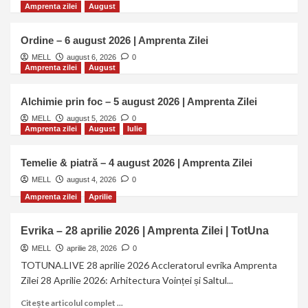
Amprenta zilei
August
Ediția Nr 20
Essentia Momentum
Revista Digitală
Ordine – 6 august 2026 | Amprenta Zilei
Uniforma și Maestrul | Essentia
Momentum #20
MELL
august 6, 2026
0
1
Amprenta zilei
August
Ediția Nr 19
Essentia Momentum
Alchimie prin foc – 5 august 2026 | Amprenta Zilei
Revista Digitală
Ancora din Cer | Essentia
MELL
august 5, 2026
0
Amprenta zilei
August
Iulie
Momentum #19
2
Temelie & piatră – 4 august 2026 | Amprenta Zilei
Ediția Nr 18
Essentia Momentum
MELL
august 4, 2026
Revista Digitală
0
Labirintul în vârf de creion |
Amprenta zilei
Aprilie
EssentiaMomentum TotUna #18
3
Evrika – 28 aprilie 2026 | Amprenta Zilei | TotUna
Ediția Nr 17
Essentia Momentum
MELL
aprilie 28, 2026
0
Revista Digitală
Androginul Interior — când
TOTUNA.LIVE 28 aprilie 2026 Accleratorul evrika Amprenta
polaritățile nu se mai caută |
Zilei 28 Aprilie 2026: Arhitectura Voinței și Saltul...
4
Essentia Momentum TotUna #17
Citește articolul complet ...