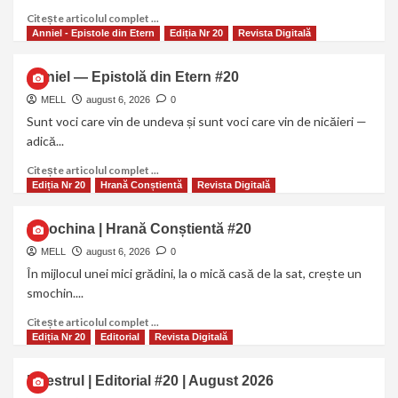
Citește articolul complet ...
Anniel - Epistole din Etern
Ediția Nr 20
Revista Digitală
Anniel — Epistolă din Etern #20
MELL
august 6, 2026
0
Sunt voci care vin de undeva și sunt voci care vin de nicăieri —
adică...
Citește articolul complet ...
Ediția Nr 20
Hrană Conștientă
Revista Digitală
Smochina | Hrană Conștientă #20
MELL
august 6, 2026
0
În mijlocul unei mici grădini, la o mică casă de la sat, crește un
smochin....
Citește articolul complet ...
Ediția Nr 20
Editorial
Revista Digitală
Maestrul | Editorial #20 | August 2026