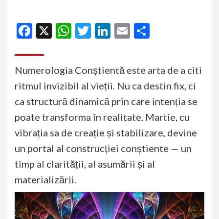
Facebook
X
WhatsApp
Twitter
LinkedIn
Email
Partajeaz
Numerologia Conștientă este arta de a citi
ritmul invizibil al vieții. Nu ca destin fix, ci
ca structură dinamică prin care intenția se
poate transforma în realitate. Martie, cu
vibrația sa de creație și stabilizare, devine
un portal al construcției conștiente — un
timp al clarității, al asumării și al
materializării.