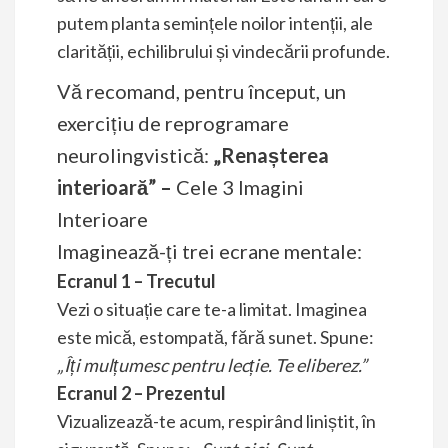
putem planta semințele noilor intenții, ale
clarității, echilibrului și vindecării profunde.
Vă recomand, pentru început, un
exercițiu de reprogramare
neurolingvistică:
„Renașterea
interioară” –
Cele 3 Imagini
Interioare
Imaginează-ți trei ecrane mentale:
Ecranul 1 – Trecutul
Vezi o situație care te-a limitat. Imaginea
este mică, estompată, fără sunet. Spune:
„Îți mulțumesc pentru lecție. Te eliberez.”
Ecranul 2 – Prezentul
Vizualizează-te acum, respirând liniștit, în