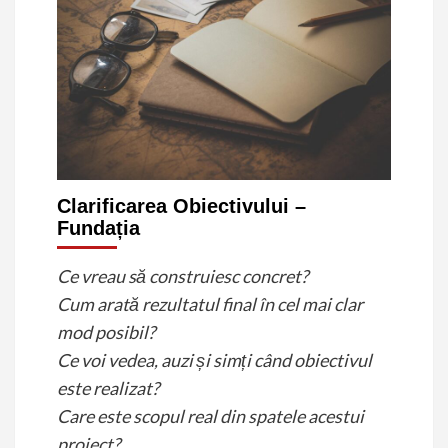
Clarificarea Obiectivului –
Fundația
Ce vreau să construiesc concret?
Cum arată rezultatul final în cel mai clar
mod posibil?
Ce voi vedea, auzi și simți când obiectivul
este realizat?
Care este scopul real din spatele acestui
proiect?