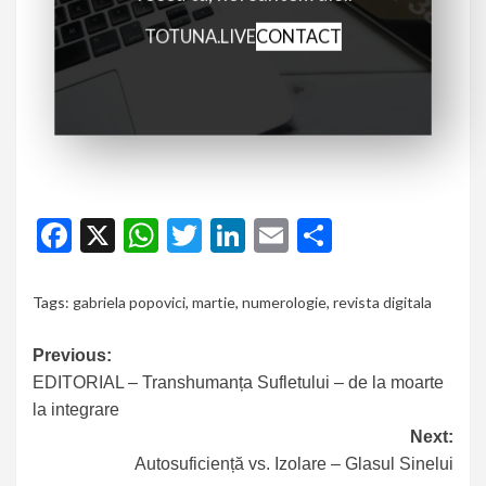
TOTUNA.LIVE
CONTACT
Facebook
X
WhatsApp
Twitter
LinkedIn
Email
Partajeaz
Tags:
gabriela popovici
,
martie
,
numerologie
,
revista digitala
Previous:
EDITORIAL – Transhumanța Sufletului – de la moarte
la integrare
Next:
Autosuficiență vs. Izolare – Glasul Sinelui