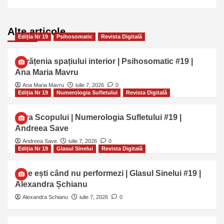
Alte articole…
Ediția Nr 19
Psihosomatic
Revista Digitală
Curățenia spațiului interior | Psihosomatic #19 |
Ana Maria Mavru
Ana Maria Mavru
iulie 7, 2026
0
Ediția Nr 19
Numerologia Sufletului
Revista Digitală
Cifra Scopului | Numerologia Sufletului #19 |
Andreea Save
Andreea Save
iulie 7, 2026
0
Ediția Nr 19
Glasul Sinelui
Revista Digitală
Cine ești când nu performezi | Glasul Sinelui #19 |
Alexandra Șchianu
Alexandra Schianu
iulie 7, 2026
0