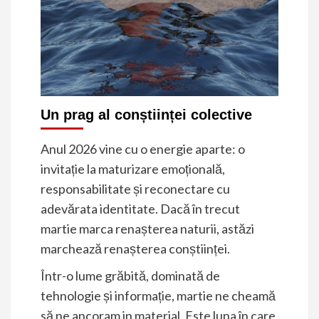
Un prag al conștiinței colective
Anul 2026 vine cu o energie aparte: o
invitație la maturizare emoțională,
responsabilitate și reconectare cu
adevărata identitate. Dacă în trecut
martie marca renașterea naturii, astăzi
marchează renașterea conștiinței.
Într-o lume grăbită, dominată de
tehnologie și informație, martie ne cheamă
să ne ancoram in material. Este luna în care