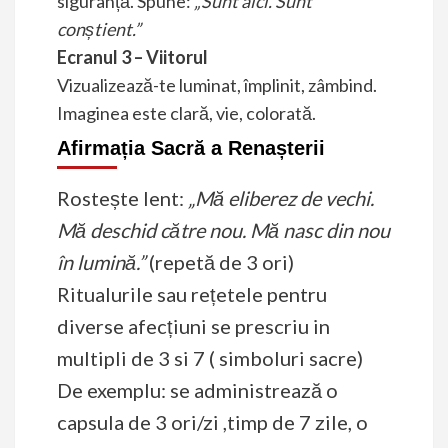
siguranță. Spune:
„Sunt aici. Sunt
conștient.”
Ecranul 3 – Viitorul
Vizualizează-te luminat, împlinit, zâmbind.
Imaginea este clară, vie, colorată.
Afirmația Sacră a Renașterii
Rostește lent:
„Mă eliberez de vechi.
Mă deschid către nou. Mă nasc din nou
în lumină.”
(repetă de 3 ori)
Ritualurile sau rețetele pentru
diverse afecțiuni se prescriu in
multipli de 3 si 7 ( simboluri sacre)
De exemplu: se administrează o
capsula de 3 ori/zi ,timp de 7 zile, o