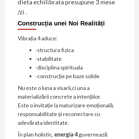
dieta echilibrata presupune 3 mese
/zi .
Construcția unei Noi Realități
Vibrația 4 aduce:
-structura fizica
-stabilitate
-disciplina spirituala
-construcție pe baze solide
Nu este o luna a visarii,ci una a
materializării concrete a intențiilor.
Este o invitație la maturizare emoțională,
responsabilitate și reconectare cu
adevărata identitate.
În plan holistic,
energia 4
guvernează