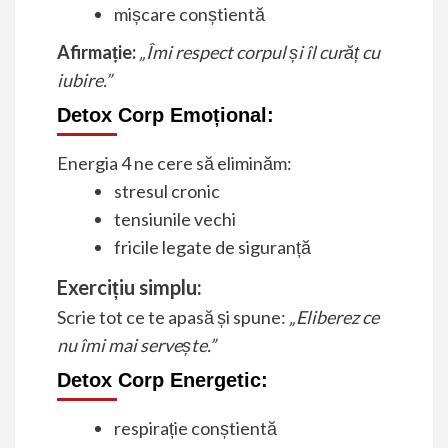
mișcare conștientă
Afirmație:
„Îmi respect corpul și îl curăț cu
iubire.”
Detox Corp Emoțional:
Energia 4 ne cere să eliminăm:
stresul cronic
tensiunile vechi
fricile legate de siguranță
Exercițiu simplu:
Scrie tot ce te apasă și spune:
„Eliberez ce
nu îmi mai servește.”
Detox Corp Energetic
:
respirație conștientă