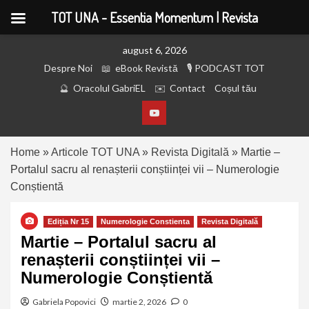
TOT UNA - Essentia Momentum | Revista
august 6, 2026
Despre Noi
eBook Revistă
PODCAST TOT
Oracolul GabriEL
Contact
Coșul tău
Home
»
Articole TOT UNA
»
Revista Digitală
»
Martie –
Portalul sacru al renașterii conștiinței vii – Numerologie
Conștientă
Ediția Nr 15
Numerologie Constienta
Revista Digitală
Martie – Portalul sacru al
renașterii conștiinței vii –
Numerologie Conștientă
Gabriela Popovici
martie 2, 2026
0