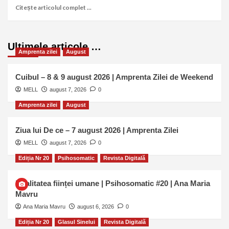
Citește articolul complet ...
Ultimele articole …
Amprenta zilei
August
Cuibul – 8 & 9 august 2026 | Amprenta Zilei de Weekend
MELL
august 7, 2026
0
Amprenta zilei
August
Ziua lui De ce – 7 august 2026 | Amprenta Zilei
MELL
august 7, 2026
0
Ediția Nr 20
Psihosomatic
Revista Digitală
Dualitatea ființei umane | Psihosomatic #20 | Ana Maria
Mavru
Ana Maria Mavru
august 6, 2026
0
Ediția Nr 20
Glasul Sinelui
Revista Digitală