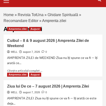
Home
»
Revista TotUna
»
Ghidare Spirituală
»
Recomandare Editor
»
Amprenta zilei
Amprenta zilei
Amprenta zilei
August
Cuibul – 8 & 9 august 2026 | Amprenta Zilei de
Weekend
MELL
august 7, 2026
0
AMPRENTA ZILEI de WEEKEND Ziua nu îți spune ce va fi — îți
arată ce...
Citește articolul complet ...
Amprenta zilei
August
Ziua lui De ce – 7 august 2026 | Amprenta Zilei
MELL
august 7, 2026
0
AMPRENTA ZILEI Ziua nu îți spune ce va fi — îți arată ce este
deja...