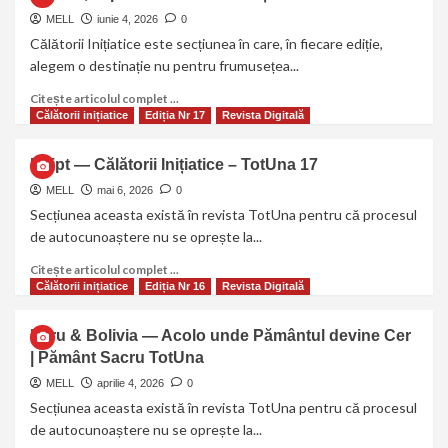
MELL
iunie 4, 2026
0
Călătorii Inițiatice este secțiunea în care, în fiecare ediție,
alegem o destinație nu pentru frumusețea...
Citește articolul complet ...
Călătorii inițiatice
Ediția Nr 17
Revista Digitală
Egipt — Călătorii Inițiatice – TotUna 17
MELL
mai 6, 2026
0
Secțiunea aceasta există în revista TotUna pentru că procesul
de autocunoaștere nu se oprește la...
Citește articolul complet ...
Călătorii inițiatice
Ediția Nr 16
Revista Digitală
Peru & Bolivia — Acolo unde Pământul devine Cer
| Pământ Sacru TotUna
MELL
aprilie 4, 2026
0
Secțiunea aceasta există în revista TotUna pentru că procesul
de autocunoaștere nu se oprește la...