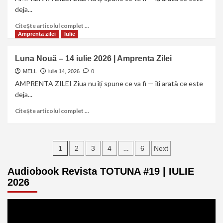
deja...
Citește articolul complet ...
Amprenta zilei
Iulie
Luna Nouă – 14 iulie 2026 | Amprenta Zilei
MELL
iulie 14, 2026
0
AMPRENTA ZILEI Ziua nu îți spune ce va fi — îți arată ce este
deja...
Citește articolul complet ...
1
…
2
3
4
6
Next
Audiobook Revista TOTUNA #19 | IULIE
2026
Player
video