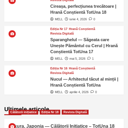
Cireașa, perfecțiunea trecătoare |
Hrană Conștientă TotUna 18
MELL
iunie 4, 2026
0
Ediția Nr 17
Hrană Conștientă
Revista Digitală
Sparanghelul — Săgeata care
Unește Pământul cu Cerul | Hrană
Conștientă TotUna 17
MELL
mai 5, 2026
1
Ediția Nr 16
Hrană Conștientă
Revista Digitală
Nucul — Arhitectul tăcut al minții |
Hrană Conștientă TotUna
MELL
aprilie 4, 2026
0
Ultimele articole
Călătorii inițiatice
Ediția Nr 18
Revista Digitală
Sakura, Japonia — Călătorii Inițiatice – TotUna 18