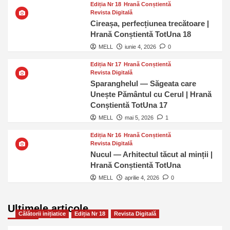
Ediția Nr 18
Hrană Conștientă
Revista Digitală
Cireașa, perfecțiunea trecătoare |
Hrană Conștientă TotUna 18
MELL
iunie 4, 2026
0
Ediția Nr 17
Hrană Conștientă
Revista Digitală
Sparanghelul — Săgeata care
Unește Pământul cu Cerul | Hrană
Conștientă TotUna 17
MELL
mai 5, 2026
1
Ediția Nr 16
Hrană Conștientă
Revista Digitală
Nucul — Arhitectul tăcut al minții |
Hrană Conștientă TotUna
MELL
aprilie 4, 2026
0
Ultimele articole
Călătorii inițiatice
Ediția Nr 18
Revista Digitală