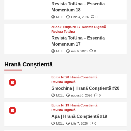
Revista TotUna – Essentia
Momentum 18
MELL
iunie 4, 2026
0
eBook
Ediția Nr 17
Revista Digitală
Revista TotUna
Revista TotUna – Essentia
Momentum 17
MELL
mai 6, 2026
0
Hrană Conștientă
Ediția Nr 20
Hrană Conștientă
Revista Digitală
Smochina | Hrană Conștientă #20
MELL
august 6, 2026
0
Ediția Nr 19
Hrană Conștientă
Revista Digitală
Apa | Hrană Conștientă #19
MELL
iulie 7, 2026
0