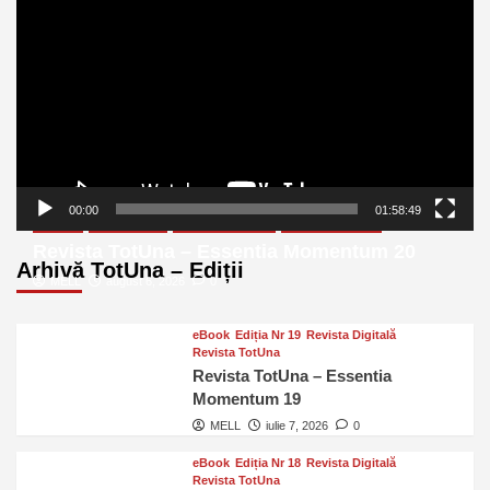
video
00:00
01:58:49
eBook
Ediția Nr 20
Revista Digitală
Revista TotUna
Revista TotUna – Essentia Momentum 20
Arhivă TotUna – Ediții
MELL
august 6, 2026
0
eBook
Ediția Nr 19
Revista Digitală
Revista TotUna
Revista TotUna – Essentia
Momentum 19
MELL
iulie 7, 2026
0
eBook
Ediția Nr 18
Revista Digitală
Revista TotUna