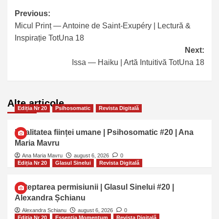
Previous:
Micul Prinț — Antoine de Saint-Exupéry | Lectură &
Inspirație TotUna 18
Next:
Issa — Haiku | Artă Intuitivă TotUna 18
Alte articole…
Ediția Nr 20
Psihosomatic
Revista Digitală
Dualitatea ființei umane | Psihosomatic #20 | Ana
Maria Mavru
Ana Maria Mavru
august 6, 2026
0
Ediția Nr 20
Glasul Sinelui
Revista Digitală
Așteptarea permisiunii | Glasul Sinelui #20 |
Alexandra Șchianu
Alexandra Schianu
august 6, 2026
0
Ediția Nr 20
Essentia Momentum
Revista Digitală