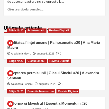
de autocunoaștere nu se oprește la...
Citește articolul complet ...
Ultimele articole …
Ediția Nr 20
Psihosomatic
Revista Digitală
Dualitatea ființei umane | Psihosomatic #20 | Ana Maria
Mavru
Ana Maria Mavru
august 6, 2026
0
Ediția Nr 20
Glasul Sinelui
Revista Digitală
Așteptarea permisiunii | Glasul Sinelui #20 | Alexandra
Șchianu
Alexandra Schianu
august 6, 2026
0
Ediția Nr 20
Essentia Momentum
Revista Digitală
Uniforma și Maestrul | Essentia Momentum #20