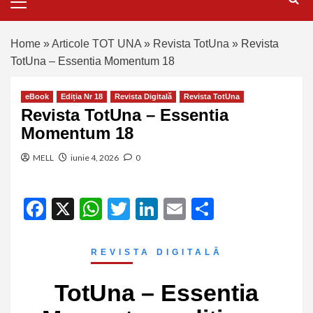
Home
»
Articole TOT UNA
»
Revista TotUna
»
Revista
TotUna – Essentia Momentum 18
eBook
Ediția Nr 18
Revista Digitală
Revista TotUna
Revista TotUna – Essentia
Momentum 18
MELL
iunie 4, 2026
0
Facebook
X
WhatsApp
Twitter
LinkedIn
Email
Partajeaz
REVISTA DIGITALĂ
TotUna – Essentia