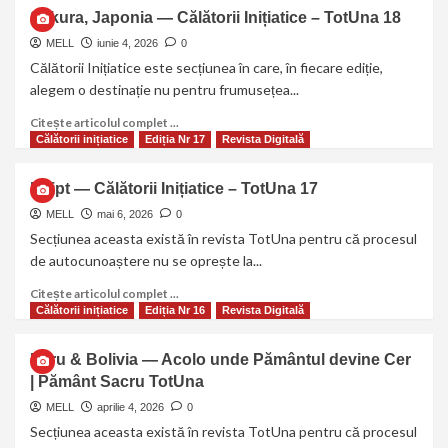
Sakura, Japonia — Călătorii Inițiatice – TotUna 18
MELL
iunie 4, 2026
0
Călătorii Inițiatice este secțiunea în care, în fiecare ediție,
alegem o destinație nu pentru frumusețea...
Citește articolul complet ...
Călătorii inițiatice
Ediția Nr 17
Revista Digitală
Egipt — Călătorii Inițiatice – TotUna 17
MELL
mai 6, 2026
0
Secțiunea aceasta există în revista TotUna pentru că procesul
de autocunoaștere nu se oprește la...
Citește articolul complet ...
Călătorii inițiatice
Ediția Nr 16
Revista Digitală
Peru & Bolivia — Acolo unde Pământul devine Cer
| Pământ Sacru TotUna
MELL
aprilie 4, 2026
0
Secțiunea aceasta există în revista TotUna pentru că procesul