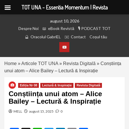
TOT UNA - Essentia Momentum | Revista
august 10, 2026
Despre Noi
eBook Revistă
PODCAST TOT
Oracolul GabriEL
Contact
Coșul tău
Home
»
Articole TOT UNA
»
Revista Digitală
»
Conștiința
unui atom – Alice Bailey – Lectură & Inspirație
Ediția Nr 08
Lectură & Inspirație
Revista Digitală
Conștiința unui atom – Alice
Bailey – Lectură & Inspirație
MELL
august 15, 2025
0