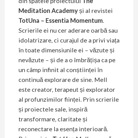
din spatele proiectului
The
Meditation Academy
și al revistei
TotUna – Essentia Momentum
.
Scrierile ei nu cer aderare oarbă sau
idolatrizare, ci curajul de a privi viața
în toate dimensiunile ei – văzute și
nevăzute – și de a o îmbrățișa ca pe
un câmp infinit al conștiinței în
continuă explorare de sine. Mell
este creator, terapeut și explorator
al profunzimilor ființei. Prin scrierile
și proiectele sale, inspiră
transformare, claritate și
reconectare la esența interioară.