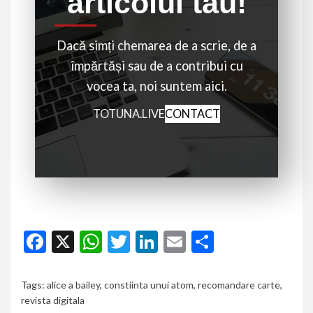
articolul tău!
Dacă simți chemarea de a scrie, de a
împărtăși sau de a contribui cu
vocea ta, noi suntem aici.
TOTUNA.LIVE
CONTACT
Facebook
X
WhatsApp
Twitter
LinkedIn
Email
Partajeaz
Tags:
alice a bailey
,
constiinta unui atom
,
recomandare carte
,
revista digitala