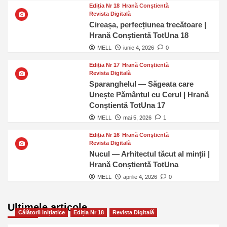
Ediția Nr 18
Hrană Conștientă
Revista Digitală
Cireașa, perfecțiunea trecătoare |
Hrană Conștientă TotUna 18
MELL
iunie 4, 2026
0
Ediția Nr 17
Hrană Conștientă
Revista Digitală
Sparanghelul — Săgeata care
Unește Pământul cu Cerul | Hrană
Conștientă TotUna 17
MELL
mai 5, 2026
1
Ediția Nr 16
Hrană Conștientă
Revista Digitală
Nucul — Arhitectul tăcut al minții |
Hrană Conștientă TotUna
MELL
aprilie 4, 2026
0
Ultimele articole
Călătorii inițiatice
Ediția Nr 18
Revista Digitală