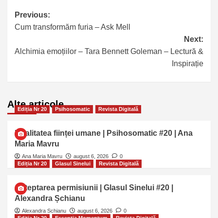
Previous:
Cum transformăm furia – Ask Mell
Next:
Alchimia emoțiilor – Tara Bennett Goleman – Lectură &
Inspirație
Alte articole…
Ediția Nr 20
Psihosomatic
Revista Digitală
Dualitatea ființei umane | Psihosomatic #20 | Ana
Maria Mavru
Ana Maria Mavru
august 6, 2026
0
Ediția Nr 20
Glasul Sinelui
Revista Digitală
Așteptarea permisiunii | Glasul Sinelui #20 |
Alexandra Șchianu
Alexandra Schianu
august 6, 2026
0