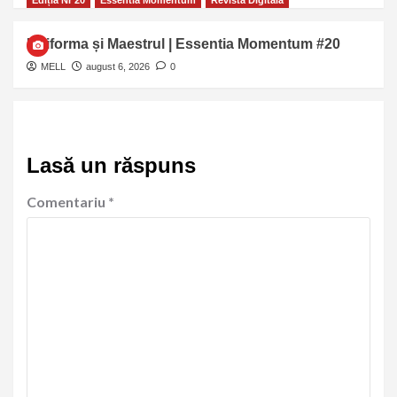
Ediția Nr 20
Essentia Momentum
Revista Digitală
Uniforma și Maestrul | Essentia Momentum #20
MELL
august 6, 2026
0
Lasă un răspuns
Comentariu
*