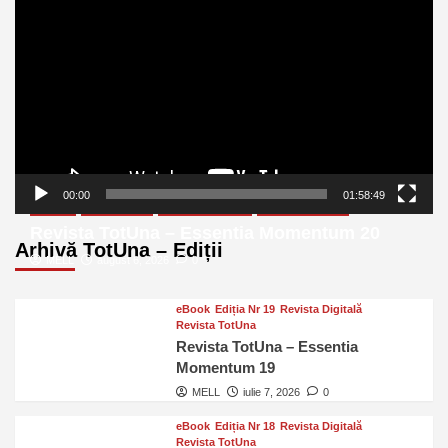
video
00:00
01:58:49
eBook
Ediția Nr 20
Revista Digitală
Revista TotUna
Revista TotUna – Essentia Momentum 20
Arhivă TotUna – Ediții
MELL
august 6, 2026
0
eBook
Ediția Nr 19
Revista Digitală
Revista TotUna
Revista TotUna – Essentia
Momentum 19
MELL
iulie 7, 2026
0
eBook
Ediția Nr 18
Revista Digitală
Revista TotUna