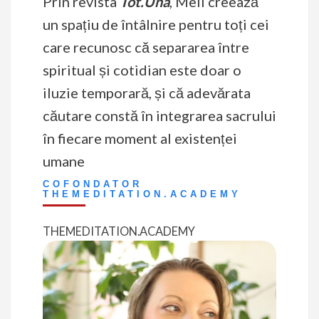
Prin revista
Tot.Una
, Mell creează
un spațiu de întâlnire pentru toți cei
care recunosc că separarea între
spiritual și cotidian este doar o
iluzie temporară, și că adevărata
căutare constă în integrarea sacrului
în fiecare moment al existenței
umane
COFONDATOR
THEMEDITATION.ACADEMY
THEMEDITATION.ACADEMY