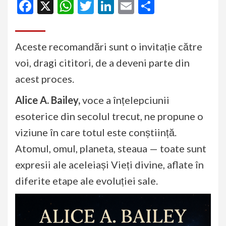
Facebook
X
WhatsApp
Twitter
LinkedIn
Email
Partajeaz
Aceste recomandări sunt o invitație către
voi, dragi cititori, de a deveni parte din
acest proces.
Alice A. Bailey,
voce a înțelepciunii
esoterice din secolul trecut, ne propune o
viziune în care totul este conștiință.
Atomul, omul, planeta, steaua — toate sunt
expresii ale aceleiași Vieți divine, aflate în
diferite etape ale evoluției sale.