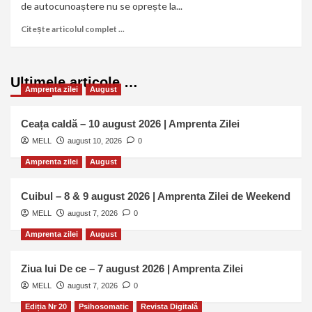
de autocunoaștere nu se oprește la...
Citește articolul complet ...
Ultimele articole …
Amprenta zilei
August
Ceața caldă – 10 august 2026 | Amprenta Zilei
MELL
august 10, 2026
0
Amprenta zilei
August
Cuibul – 8 & 9 august 2026 | Amprenta Zilei de Weekend
MELL
august 7, 2026
0
Amprenta zilei
August
Ziua lui De ce – 7 august 2026 | Amprenta Zilei
MELL
august 7, 2026
0
Ediția Nr 20
Psihosomatic
Revista Digitală