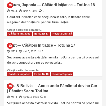
Sakura, Japonia — Călătorii Inițiatice – TotUna 18
MELL
iunie 4, 2026
0
Călătorii Inițiatice este secțiunea în care, în fiecare ediție,
alegem o destinație nu pentru frumusețea...
Citește articolul complet ...
Călătorii inițiatice
Ediția Nr 17
Revista Digitală
Egipt — Călătorii Inițiatice – TotUna 17
MELL
mai 6, 2026
0
Secțiunea aceasta există în revista TotUna pentru că procesul
de autocunoaștere nu se oprește la...
Citește articolul complet ...
Călătorii inițiatice
Ediția Nr 16
Revista Digitală
Peru & Bolivia — Acolo unde Pământul devine Cer
| Pământ Sacru TotUna
MELL
aprilie 4, 2026
0
Secțiunea aceasta există în revista TotUna pentru că procesul