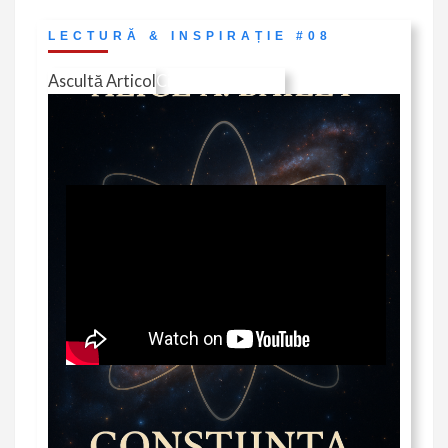
LECTURĂ & INSPIRAȚIE #08
Ascultă Articol
Citește în Revistă