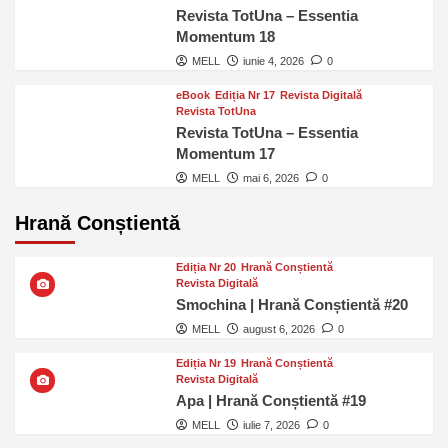
Revista TotUna – Essentia
Momentum 18
MELL
iunie 4, 2026
0
eBook
Ediția Nr 17
Revista Digitală
Revista TotUna
Revista TotUna – Essentia
Momentum 17
MELL
mai 6, 2026
0
Hrană Conștientă
Ediția Nr 20
Hrană Conștientă
Revista Digitală
Smochina | Hrană Conștientă #20
MELL
august 6, 2026
0
Ediția Nr 19
Hrană Conștientă
Revista Digitală
Apa | Hrană Conștientă #19
MELL
iulie 7, 2026
0