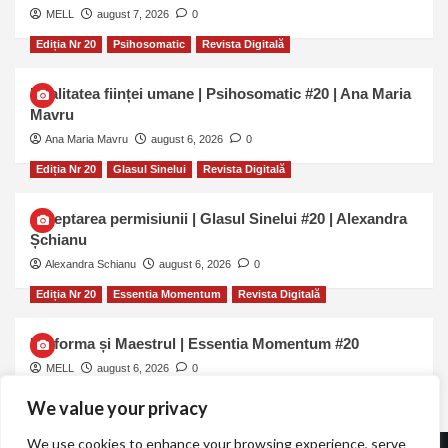
MELL
august 7, 2026
0
Ediția Nr 20
Psihosomatic
Revista Digitală
Dualitatea ființei umane | Psihosomatic #20 | Ana Maria
Mavru
Ana Maria Mavru
august 6, 2026
0
Ediția Nr 20
Glasul Sinelui
Revista Digitală
Așteptarea permisiunii | Glasul Sinelui #20 | Alexandra
Șchianu
Alexandra Schianu
august 6, 2026
0
Ediția Nr 20
Essentia Momentum
Revista Digitală
Uniforma și Maestrul | Essentia Momentum #20
MELL
august 6, 2026
0
We value your privacy
We use cookies to enhance your browsing experience, serve