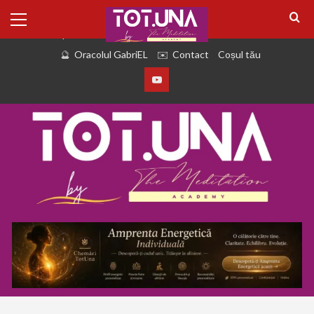
august 8, 2026
Despre Noi
eBook Revistă
PODCAST TOT
Oracolul GabriEL
Contact
Coșul tău