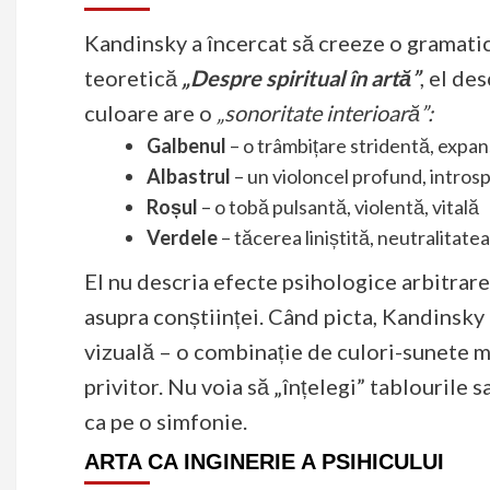
Kandinsky a încercat să creeze o gramatică 
teoretică
„Despre spiritual în artă”
, el de
culoare are o
„sonoritate interioară”:
Galbenul
– o trâmbițare stridentă, expan
Albastrul
– un violoncel profund, intros
Roșul
– o tobă pulsantă, violentă, vitală
Verdele
– tăcerea liniștită, neutralitate
El nu descria efecte psihologice arbitrare
asupra conștiinței. Când picta, Kandinsky
vizuală – o combinație de culori-sunete 
privitor. Nu voia să „înțelegi” tablourile s
ca pe o simfonie.
ARTA CA INGINERIE A PSIHICULUI