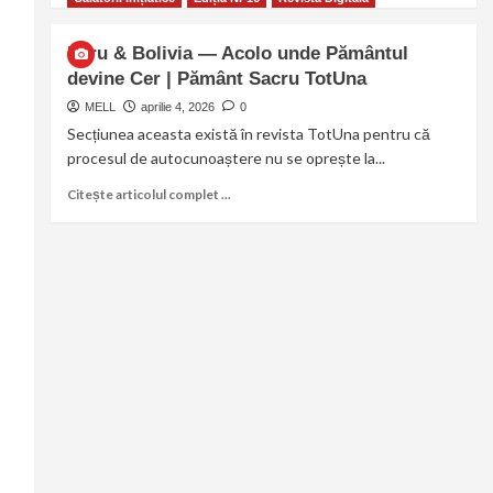
Peru & Bolivia — Acolo unde Pământul
devine Cer | Pământ Sacru TotUna
MELL
aprilie 4, 2026
0
Secțiunea aceasta există în revista TotUna pentru că
procesul de autocunoaștere nu se oprește la...
Citește articolul complet ...