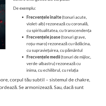
De exemplu:
Frecvențele înalte
(tonuri acute,
violet-alb) rezonează cu coronală,
cu spiritualitatea, cu transcendența
Frecvențele joase
(tonuri grave,
roșu-maro) rezonează cu rădăcina,
cu supraviețuirea, cu pământul
Frecvențele medii
(tonuri de mijloc,
verde-albastru) rezonează cu
inima, cu echilibrul, cu relația
ore, corpul tău subtil – sistemul de chakre,
ordează. Se armonizează. Sau, dacă sunt