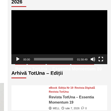
2026
Player
video
00:00
01:58:49
eBook
Ediția Nr 20
Revista Digitală
Revista TotUna
Revista TotUna – Essentia Momentum 20
Arhivă TotUna – Ediții
MELL
august 6, 2026
0
eBook
Ediția Nr 19
Revista Digitală
Revista TotUna
Revista TotUna – Essentia
Momentum 19
MELL
iulie 7, 2026
0