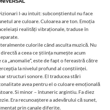
UNIVERSAL
izionari l-au intuit: subconștientul nu face
 sunetul are culoare. Culoarea are ton. Emoția
celeiași realități vibraționale, traduse în
separate.
literalmente culorile când asculta muzică. Nu
 directă a ceea ce știința numește acum
e ca „anomalie”, este de fapt o fereastră către
cepția la nivelul profund al conștiinței.
r structuri sonore. El traducea stări
 tonalitate avea pentru el o culoare emoțională
toare. Si minor – întuneric argintiu. Fa diez
ezie. Era recunoaștere a adevărului că sunet,
imentat prin canale diferite.