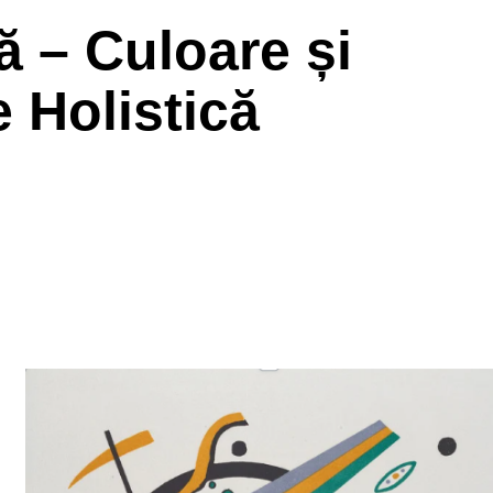
ă – Culoare și
 Holistică
ă