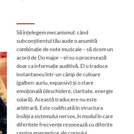
Să înțelegem mecanismul: când
subconștientul tău aude o anumită
combinație de note muzicale – să zicem un
acord de Do major – el nu o procesează
doar ca informație auditivă. El o traduce
instantaneu într-un câmp de culoare
(galben-auriu, expansiv) și o stare
emoțională (deschidere, claritate, energie
solară). Această traducere nu este
arbitrară. Este codificată în structura
însăși a sistemului nervos, în modul în care
diferitele frecvențe rezonează cu diferite
centre energetice ale corpului.