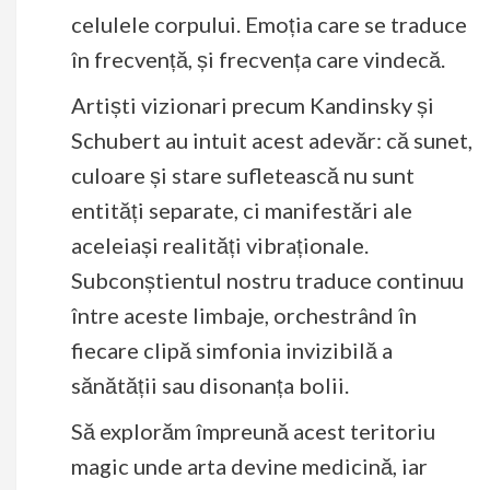
celulele corpului. Emoția care se traduce
în frecvență, și frecvența care vindecă.
Artiști vizionari precum Kandinsky și
Schubert au intuit acest adevăr: că sunet,
culoare și stare sufletească nu sunt
entități separate, ci manifestări ale
aceleiași realități vibraționale.
Subconștientul nostru traduce continuu
între aceste limbaje, orchestrând în
fiecare clipă simfonia invizibilă a
sănătății sau disonanța bolii.
Să explorăm împreună acest teritoriu
magic unde arta devine medicină, iar