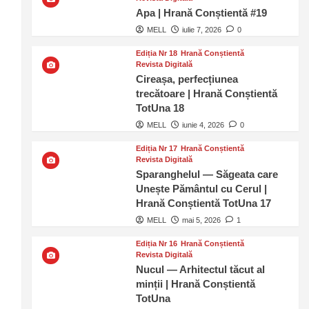
Apa | Hrană Conștientă #19
MELL
iulie 7, 2026
0
Ediția Nr 18
Hrană Conștientă
Revista Digitală
Cireașa, perfecțiunea
trecătoare | Hrană Conștientă
TotUna 18
MELL
iunie 4, 2026
0
Ediția Nr 17
Hrană Conștientă
Revista Digitală
Sparanghelul — Săgeata care
Unește Pământul cu Cerul |
Hrană Conștientă TotUna 17
MELL
mai 5, 2026
1
Ediția Nr 16
Hrană Conștientă
Revista Digitală
Nucul — Arhitectul tăcut al
minții | Hrană Conștientă
TotUna