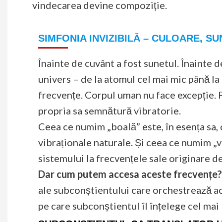
vindecarea devine compoziție.
SIMFONIA INVIZIBILĂ – CULOARE, SU
Înainte de cuvânt a fost sunetul. Înainte de
univers – de la atomul cel mai mic până la
frecvențe. Corpul uman nu face excepție. F
propria sa semnătură vibratorie.
Ceea ce numim „boală” este, în esența sa,
vibraționale naturale. Și ceea ce numim „v
sistemului la frecvențele sale originare de
Dar cum putem accesa aceste frecvențe
ale subconștientului care orchestrează ace
pe care subconștientul îl înțelege cel mai 