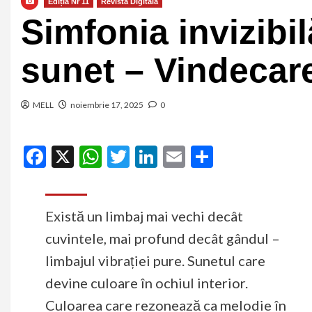
Ediția Nr 11
Revista Digitală
Simfonia invizibil
sunet – Vindecare
MELL
noiembrie 17, 2025
0
Facebook
X
WhatsApp
Twitter
LinkedIn
Email
Partajeaz
Există un limbaj mai vechi decât
cuvintele, mai profund decât gândul –
limbajul vibrației pure. Sunetul care
devine culoare în ochiul interior.
Culoarea care rezonează ca melodie în