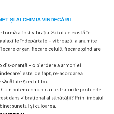
NET ȘI ALCHIMIA VINDECĂRII
 formă a fost vibrația. Și tot ce există în
 galaxiile îndepărtate – vibrează la anumite
iecare organ, fiecare celulă, fiecare gând are
 o dis-onanță – o pierdere a armoniei
indecare” este, de fapt, re-acordarea
 sănătate și echilibru.
?
Cum putem comunica cu straturile profunde
st dans vibrațional al sănătății? Prin limbajul
bine: sunetul și culoarea.