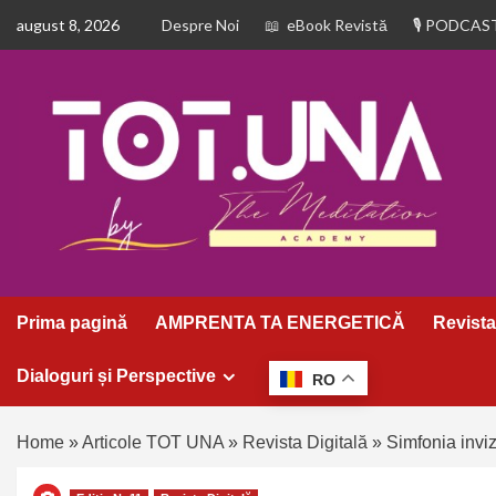
august 8, 2026
Despre Noi
eBook Revistă
PODCAS
Prima pagină
AMPRENTA TA ENERGETICĂ
Revista
Dialoguri și Perspective
RO
Home
»
Articole TOT UNA
»
Revista Digitală
»
Simfonia inviz