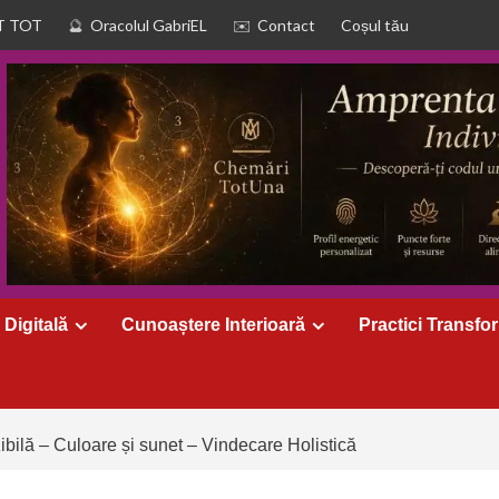
T TOT
Oracolul GabriEL
Contact
Coșul tău
 Digitală
Cunoaștere Interioară
Practici Transfo
ibilă – Culoare și sunet – Vindecare Holistică