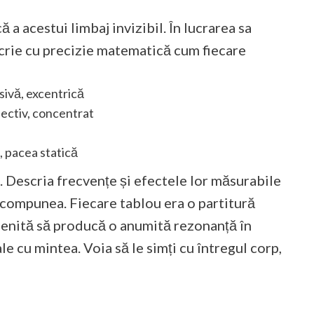
a acestui limbaj invizibil. În lucrarea sa
scrie cu precizie matematică cum fiecare
sivă, excentrică
pectiv, concentrat
a, pacea statică
. Descria frecvențe și efectele lor măsurabile
 compunea. Fiecare tablou era o partitură
menită să producă o anumită rezonanță în
ale cu mintea. Voia să le simți cu întregul corp,