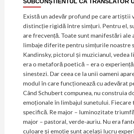
SUBCONȘTIENTUL CA TRANSLATOR 
Există un adevăr profund pe care artiștii v
distincție rigidă între simțuri. Pentru el,
are frecvență. Toate sunt manifestări ale a
limbaje diferite pentru simțurile noastre 
Kandinsky, pictorul și muzicianul, vedea 
era o metaforă poetică – era o experiență
sinestezi. Dar ceea ce la unii oameni apar
modul în care funcționează cu adevărat per
Când Schubert compunea, nu construia doa
emoționale în limbajul sunetului. Fiecare
specifică. Re major – luminozitate triumfă
major – pastoral, verde-auriu. Nu era fant
culoare și emoție sunt același lucru exper