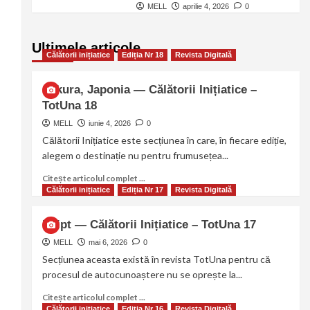
MELL
aprilie 4, 2026
0
Ultimele articole
Călătorii inițiatice
Ediția Nr 18
Revista Digitală
Sakura, Japonia — Călătorii Inițiatice –
TotUna 18
MELL
iunie 4, 2026
0
Călătorii Inițiatice este secțiunea în care, în fiecare ediție,
alegem o destinație nu pentru frumusețea...
Citește articolul complet ...
Călătorii inițiatice
Ediția Nr 17
Revista Digitală
Egipt — Călătorii Inițiatice – TotUna 17
MELL
mai 6, 2026
0
Secțiunea aceasta există în revista TotUna pentru că
procesul de autocunoaștere nu se oprește la...
Citește articolul complet ...
Călătorii inițiatice
Ediția Nr 16
Revista Digitală