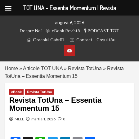
TOT UNA - Essentia Momentum | Revista
august 6, 2026
Despre Noi
eBook Revistă
PODCAST TOT
Oracolul GabriEL
Contact
Coșul tău
Home
»
Articole TOT UNA
»
Revista TotUna
»
Revista
TotUna – Essentia Momentum 15
eBook
Revista TotUna
Revista TotUna – Essentia
Momentum 15
MELL
martie 1, 2026
0