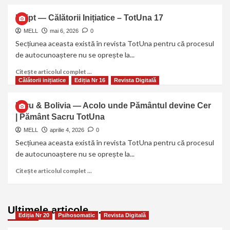
Egipt — Călătorii Inițiatice – TotUna 17
MELL
mai 6, 2026
0
Secțiunea aceasta există în revista TotUna pentru că procesul
de autocunoaștere nu se oprește la...
Citește articolul complet ...
Călătorii inițiatice
Ediția Nr 16
Revista Digitală
Peru & Bolivia — Acolo unde Pământul devine Cer
| Pământ Sacru TotUna
MELL
aprilie 4, 2026
0
Secțiunea aceasta există în revista TotUna pentru că procesul
de autocunoaștere nu se oprește la...
Citește articolul complet ...
Ultimele articole …
Ediția Nr 20
Psihosomatic
Revista Digitală