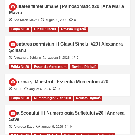
Dualitatea ființei umane | Psihosomatic #20 | Ana Maria
Mavru
Ana Maria Mavru
august 6, 2026
0
Ediția Nr 20
Glasul Sinelui
Revista Digitală
Așteptarea permisiunii | Glasul Sinelui #20 | Alexandra
Șchianu
Alexandra Schianu
august 6, 2026
0
Ediția Nr 20
Essentia Momentum
Revista Digitală
Uniforma și Maestrul | Essentia Momentum #20
MELL
august 6, 2026
0
Ediția Nr 20
Numerologia Sufletului
Revista Digitală
Cifra Scopului II | Numerologia Sufletului #20 | Andreea
Save
Andreea Save
august 6, 2026
0