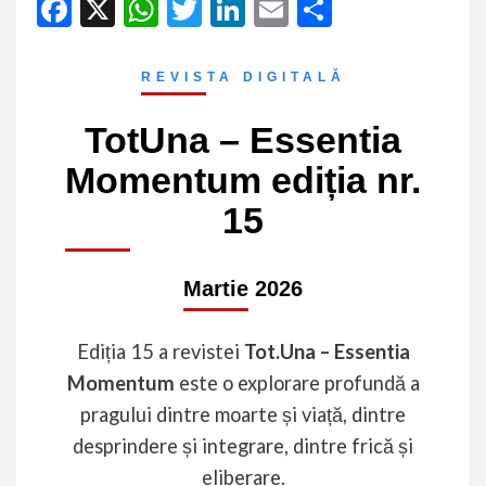
Facebook
X
WhatsApp
Twitter
LinkedIn
Email
Partajeaz
REVISTA DIGITALĂ
TotUna – Essentia
Momentum ediția nr.
15
Martie 2026
Ediția 15 a revistei
Tot.Una – Essentia
Momentum
este o explorare profundă a
pragului dintre moarte și viață, dintre
desprindere și integrare, dintre frică și
eliberare.