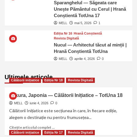
Sparanghelul — Săgeata care
Unește Pământul cu Cerul | Hrană
Conștientă TotUna 17
MELL
mai 5, 2026
1
Ediția Nr 16
Hrană Conștientă
Revista Digitală
Nucul — Arhitectul tăcut al minții |
Hrană Conștientă TotUna
MELL
aprilie 4, 2026
0
Ultimele articole
Călătorii inițiatice
Ediția Nr 18
Revista Digitală
Sakura, Japonia — Călătorii Inițiatice – TotUna 18
MELL
iunie 4, 2026
0
Călătorii Inițiatice este secțiunea în care, în fiecare ediție,
alegem o destinație nu pentru frumusețea...
Citește articolul complet ...
Călătorii inițiatice
Ediția Nr 17
Revista Digitală