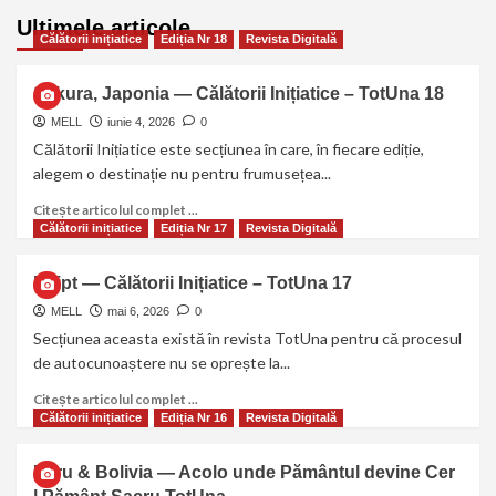
Ultimele articole
Călătorii inițiatice
Ediția Nr 18
Revista Digitală
Sakura, Japonia — Călătorii Inițiatice – TotUna 18
MELL
iunie 4, 2026
0
Călătorii Inițiatice este secțiunea în care, în fiecare ediție,
alegem o destinație nu pentru frumusețea...
Citește articolul complet ...
Călătorii inițiatice
Ediția Nr 17
Revista Digitală
Egipt — Călătorii Inițiatice – TotUna 17
MELL
mai 6, 2026
0
Secțiunea aceasta există în revista TotUna pentru că procesul
de autocunoaștere nu se oprește la...
Citește articolul complet ...
Călătorii inițiatice
Ediția Nr 16
Revista Digitală
Peru & Bolivia — Acolo unde Pământul devine Cer