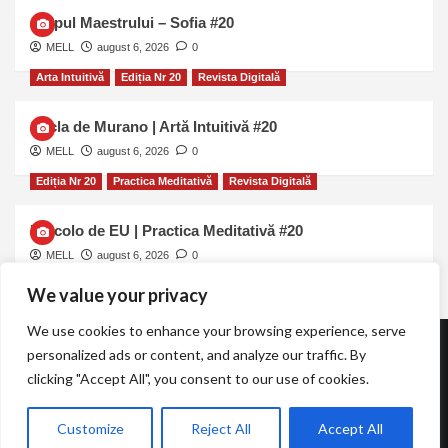
Chipul Maestrului – Sofia #20
MELL
august 6, 2026
0
Arta Intuitivă
Ediția Nr 20
Revista Digitală
Sticla de Murano | Artă Intuitivă #20
MELL
august 6, 2026
0
Ediția Nr 20
Practica Meditativă
Revista Digitală
Dincolo de EU | Practica Meditativă #20
MELL
august 6, 2026
0
We value your privacy
We use cookies to enhance your browsing experience, serve
personalized ads or content, and analyze our traffic. By
Revista TOT.UNA | Essentia Momentum
clicking "Accept All", you consent to our use of cookies.
Copyright © Revista TOT UNA | The Meditation Academy |
Customize
Reject All
Accept All
2026