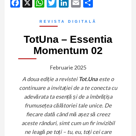
Facebook
X
WhatsApp
Twitter
LinkedIn
Email
Partajeaz
REVISTA DIGITALĂ
TotUna – Essentia
Momentum 02
Februarie 2025
A doua ediție a revistei
Tot.Una
este o
continuare a invitației de a te conecta cu
adevărata ta esență și de a îmbrățișa
frumusețea călătoriei tale unice. De
fiecare dată când mă așez să creez
aceste rânduri, simt cum un fir invizibil
ne leagă pe toți – tu, eu, toți cei care