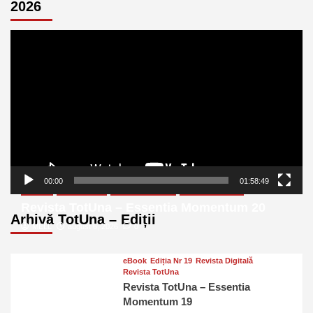
2026
Player
video
00:00
01:58:49
eBook
Ediția Nr 20
Revista Digitală
Revista TotUna
Revista TotUna – Essentia Momentum 20
Arhivă TotUna – Ediții
MELL
august 6, 2026
0
eBook
Ediția Nr 19
Revista Digitală
Revista TotUna
Revista TotUna – Essentia
Momentum 19