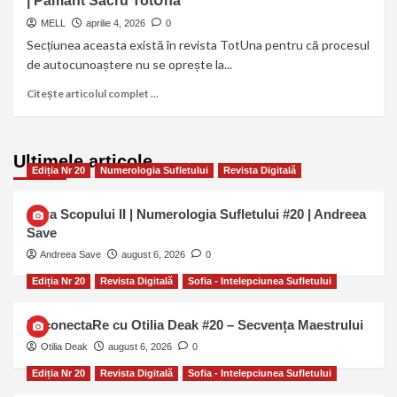
| Pământ Sacru TotUna
MELL
aprilie 4, 2026
0
Secțiunea aceasta există în revista TotUna pentru că procesul
de autocunoaștere nu se oprește la...
Citește articolul complet ...
Ultimele articole …
Ediția Nr 20
Numerologia Sufletului
Revista Digitală
Cifra Scopului II | Numerologia Sufletului #20 | Andreea
Save
Andreea Save
august 6, 2026
0
Ediția Nr 20
Revista Digitală
Sofia - Intelepciunea Sufletului
ReconectaRe cu Otilia Deak #20 – Secvența Maestrului
Otilia Deak
august 6, 2026
0
Ediția Nr 20
Revista Digitală
Sofia - Intelepciunea Sufletului