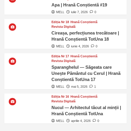
Apa | Hrană Conștientă #19
MELL
iulie 7, 2026
0
Ediția Nr 18
Hrană Conștientă
Revista Digitală
Cireașa, perfecțiunea trecătoare |
Hrană Conștientă TotUna 18
MELL
iunie 4, 2026
0
Ediția Nr 17
Hrană Conștientă
Revista Digitală
Sparanghelul — Săgeata care
Unește Pământul cu Cerul | Hrană
Conștientă TotUna 17
MELL
mai 5, 2026
1
Ediția Nr 16
Hrană Conștientă
Revista Digitală
Nucul — Arhitectul tăcut al minții |
Hrană Conștientă TotUna
MELL
aprilie 4, 2026
0