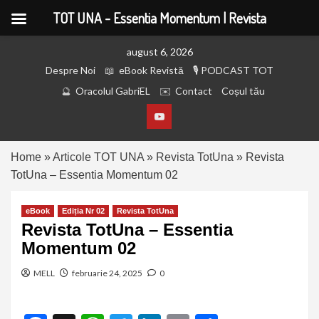
TOT UNA - Essentia Momentum | Revista
august 6, 2026
Despre Noi
eBook Revistă
PODCAST TOT
Oracolul GabriEL
Contact
Coșul tău
Home
»
Articole TOT UNA
»
Revista TotUna
»
Revista
TotUna – Essentia Momentum 02
eBook
Ediția Nr 02
Revista TotUna
Revista TotUna – Essentia
Momentum 02
MELL
februarie 24, 2025
0