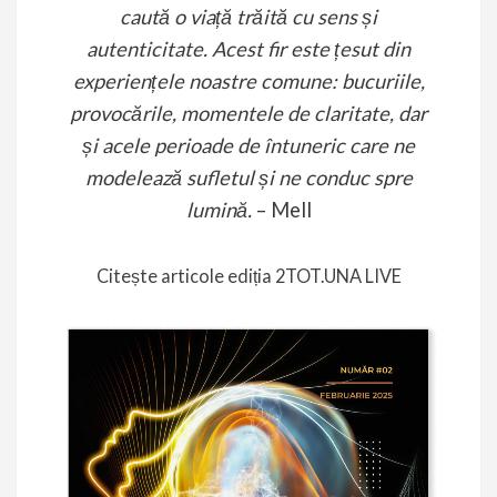
caută o viață trăită cu sens și
autenticitate. Acest fir este țesut din
experiențele noastre comune: bucuriile,
provocările, momentele de claritate, dar
și acele perioade de întuneric care ne
modelează sufletul și ne conduc spre
lumină.
– Mell
Citește articole ediția 2
TOT.UNA LIVE