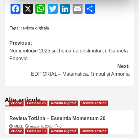
Facebook
X
WhatsApp
Twitter
LinkedIn
Email
Partajeaz
Tags:
revista digitala
Previous:
Numerologie 2025 și chemarea destinului cu Gabriela
Popovici
Next:
EDITORIAL – Matematica, Timpul și Armonia
Alte articole…
eBook
Ediția Nr 20
Revista Digitală
Revista TotUna
Revista TotUna – Essentia Momentum 20
MELL
august 6, 2026
0
eBook
Ediția Nr 19
Revista Digitală
Revista TotUna