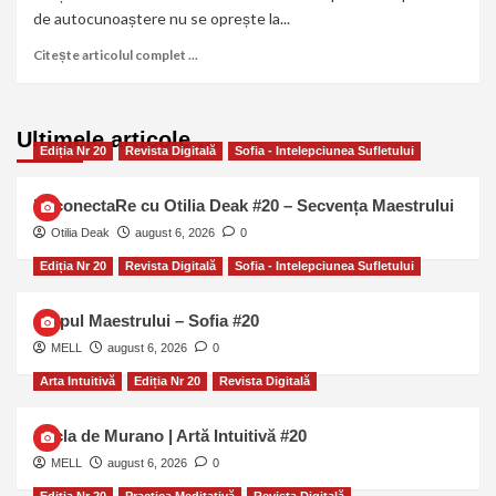
de autocunoaștere nu se oprește la...
Citește articolul complet ...
Ultimele articole …
Ediția Nr 20
Revista Digitală
Sofia - Intelepciunea Sufletului
ReconectaRe cu Otilia Deak #20 – Secvența Maestrului
Otilia Deak
august 6, 2026
0
Ediția Nr 20
Revista Digitală
Sofia - Intelepciunea Sufletului
Chipul Maestrului – Sofia #20
MELL
august 6, 2026
0
Arta Intuitivă
Ediția Nr 20
Revista Digitală
Sticla de Murano | Artă Intuitivă #20
MELL
august 6, 2026
0
Ediția Nr 20
Practica Meditativă
Revista Digitală