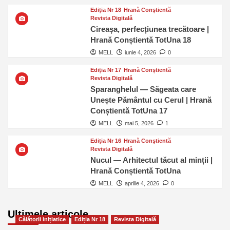
Ediția Nr 18
Hrană Conștientă
Revista Digitală
Cireașa, perfecțiunea trecătoare |
Hrană Conștientă TotUna 18
MELL
iunie 4, 2026
0
Ediția Nr 17
Hrană Conștientă
Revista Digitală
Sparanghelul — Săgeata care
Unește Pământul cu Cerul | Hrană
Conștientă TotUna 17
MELL
mai 5, 2026
1
Ediția Nr 16
Hrană Conștientă
Revista Digitală
Nucul — Arhitectul tăcut al minții |
Hrană Conștientă TotUna
MELL
aprilie 4, 2026
0
Ultimele articole
Călătorii inițiatice
Ediția Nr 18
Revista Digitală