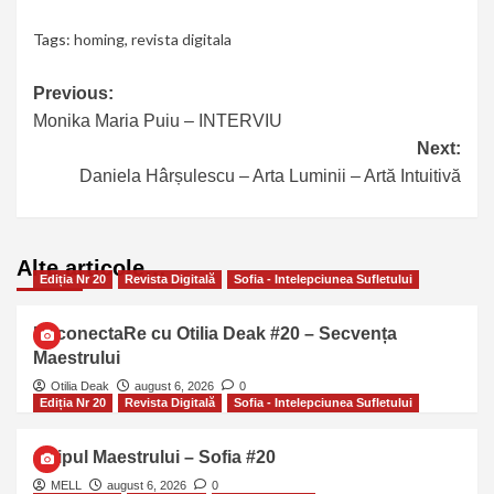
Tags:
homing
,
revista digitala
Previous:
Monika Maria Puiu – INTERVIU
Next:
Daniela Hârșulescu – Arta Luminii – Artă Intuitivă
Alte articole…
Ediția Nr 20
Revista Digitală
Sofia - Intelepciunea Sufletului
ReconectaRe cu Otilia Deak #20 – Secvența
Maestrului
Otilia Deak
august 6, 2026
0
Ediția Nr 20
Revista Digitală
Sofia - Intelepciunea Sufletului
Chipul Maestrului – Sofia #20
MELL
august 6, 2026
0