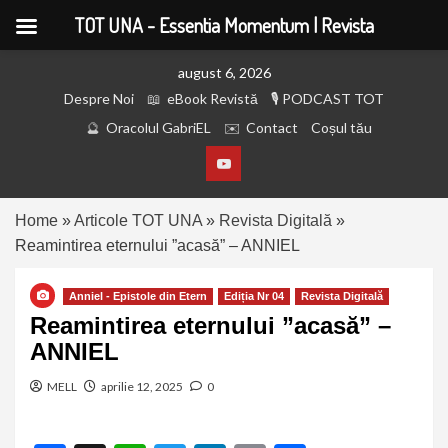
TOT UNA - Essentia Momentum | Revista
august 6, 2026
Despre Noi
eBook Revistă
PODCAST TOT
Oracolul GabriEL
Contact
Coșul tău
Home
»
Articole TOT UNA
»
Revista Digitală
»
Reamintirea eternului ”acasă” – ANNIEL
Anniel - Epistole din Etern
Ediția Nr 04
Revista Digitală
Reamintirea eternului ”acasă” –
ANNIEL
MELL
aprilie 12, 2025
0