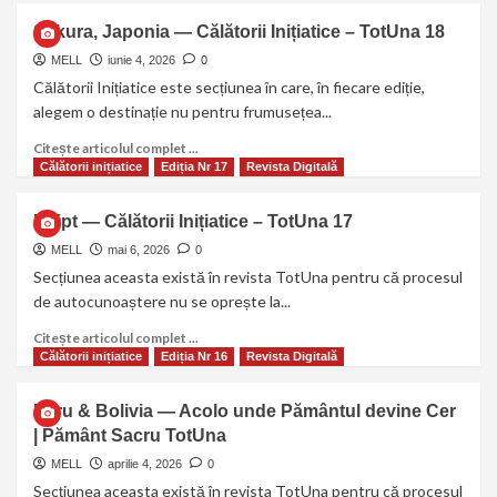
Sakura, Japonia — Călătorii Inițiatice – TotUna 18
MELL
iunie 4, 2026
0
Călătorii Inițiatice este secțiunea în care, în fiecare ediție,
alegem o destinație nu pentru frumusețea...
Citește articolul complet ...
Călătorii inițiatice
Ediția Nr 17
Revista Digitală
Egipt — Călătorii Inițiatice – TotUna 17
MELL
mai 6, 2026
0
Secțiunea aceasta există în revista TotUna pentru că procesul
de autocunoaștere nu se oprește la...
Citește articolul complet ...
Călătorii inițiatice
Ediția Nr 16
Revista Digitală
Peru & Bolivia — Acolo unde Pământul devine Cer
| Pământ Sacru TotUna
MELL
aprilie 4, 2026
0
Secțiunea aceasta există în revista TotUna pentru că procesul