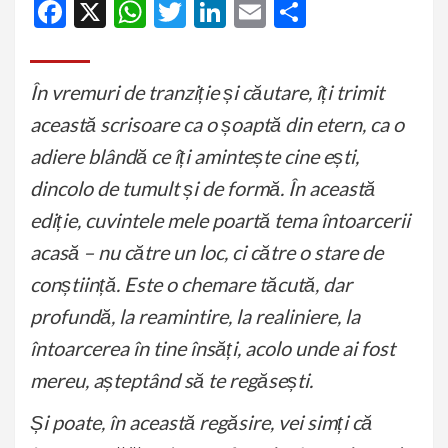
Facebook
X
WhatsApp
Twitter
LinkedIn
Email
Partajeaz
În vremuri de tranziție și căutare, îți trimit
această scrisoare ca o șoaptă din etern, ca o
adiere blândă ce îți amintește cine ești,
dincolo de tumult și de formă. În această
ediție, cuvintele mele poartă tema întoarcerii
acasă – nu către un loc, ci către o stare de
conștiință. Este o chemare tăcută, dar
profundă, la reamintire, la realiniere, la
întoarcerea în tine însăți, acolo unde ai fost
mereu, așteptând să te regăsești.
Și poate, în această regăsire, vei simți că