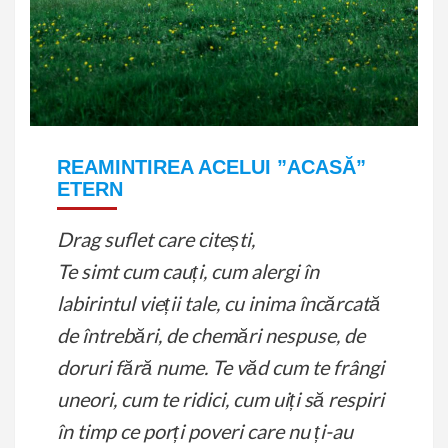
REAMINTIREA ACELUI ”ACASĂ”
ETERN
Drag suflet care citești,
Te simt cum cauți, cum alergi în
labirintul vieții tale, cu inima încărcată
de întrebări, de chemări nespuse, de
doruri fără nume. Te văd cum te frângi
uneori, cum te ridici, cum uiți să respiri
în timp ce porți poveri care nu ți-au