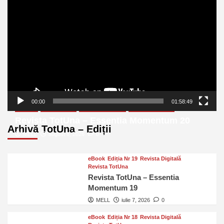
video
00:00
01:58:49
eBook
Ediția Nr 20
Revista Digitală
Revista TotUna
Revista TotUna – Essentia Momentum 20
Arhivă TotUna – Ediții
MELL
august 6, 2026
0
eBook
Ediția Nr 19
Revista Digitală
Revista TotUna
Revista TotUna – Essentia
Momentum 19
MELL
iulie 7, 2026
0
eBook
Ediția Nr 18
Revista Digitală