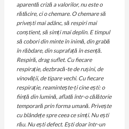
aparentă criză a valorilor, nu este o
rătăcire, ci o chemare. O chemare să
privești mai adânc, să respiri mai
conștient, să simți mai deplin. E timpul
să cobori din minte în inimă, din grabă
în răbdare, din suprafață în esență.
Respiră, drag suflet. Cu fiecare
respirație, dezbracă-te de rușini, de
vinovății, de tipare vechi. Cu fiecare
respirație, reamintește-ți cine ești: o
ființă din lumină, aflată într-o călătorie
temporară prin forma umană.
Privește
cu blândețe spre ceea ce simți. Nu ești
rău. Nu ești defect. Ești doar într-un