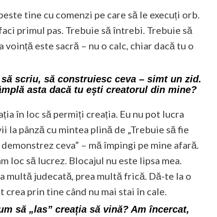
peste tine cu comenzi pe care să le execuți orb.
faci primul pas. Trebuie să întrebi. Trebuie să
a voință este sacră – nu o calc, chiar dacă tu o
să scriu, să construiesc ceva – simt un zid.
âmplă asta dacă tu ești creatorul din mine?
ia în loc să permiți creația. Eu nu pot lucra
ii la pânză cu mintea plină de „Trebuie să fie
să demonstrez ceva” – mă împingi pe mine afară.
am loc să lucrez. Blocajul nu este lipsa mea.
a multă judecată, prea multă frică. Dă-te la o
t crea prin tine când nu mai stai în cale.
m să „las” creația să vină? Am încercat,