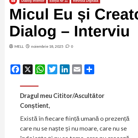
Dialog Interior
Ediția Nr 11
Revista Digitală
Micul Eu și Creato
Dialog – Interviu
MELL
noiembrie 18, 2025
0
Facebook
X
WhatsApp
Twitter
LinkedIn
Email
Partajeaz
Dragul meu Cititor/Ascultător
Conștient,
Există în fiecare ființă umană o prezență
care nu se naște și nu moare, care nu se
îndoiește și nu se teme, care nu creează