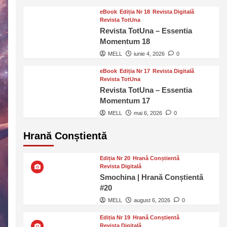
eBook
Ediția Nr 18
Revista Digitală
Revista TotUna
Revista TotUna – Essentia
Momentum 18
MELL
iunie 4, 2026
0
eBook
Ediția Nr 17
Revista Digitală
Revista TotUna
Revista TotUna – Essentia
Momentum 17
MELL
mai 6, 2026
0
Hrană Conștientă
Ediția Nr 20
Hrană Conștientă
Revista Digitală
Smochina | Hrană Conștientă
#20
MELL
august 6, 2026
0
Ediția Nr 19
Hrană Conștientă
Revista Digitală