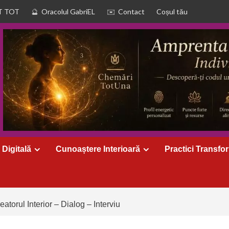
T TOT
Oracolul GabriEL
Contact
Coșul tău
 Digitală
Cunoaștere Interioară
Practici Transfo
eatorul Interior – Dialog – Interviu