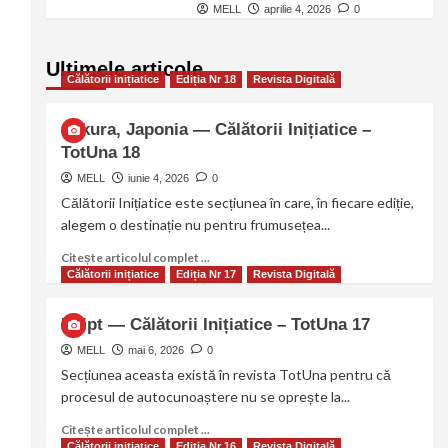
MELL
aprilie 4, 2026
0
Ultimele articole
Călătorii inițiatice
Ediția Nr 18
Revista Digitală
Sakura, Japonia — Călătorii Inițiatice –
TotUna 18
MELL
iunie 4, 2026
0
Călătorii Inițiatice este secțiunea în care, în fiecare ediție,
alegem o destinație nu pentru frumusețea...
Citește articolul complet ...
Călătorii inițiatice
Ediția Nr 17
Revista Digitală
Egipt — Călătorii Inițiatice – TotUna 17
MELL
mai 6, 2026
0
Secțiunea aceasta există în revista TotUna pentru că
procesul de autocunoaștere nu se oprește la...
Citește articolul complet ...
Călătorii inițiatice
Ediția Nr 16
Revista Digitală