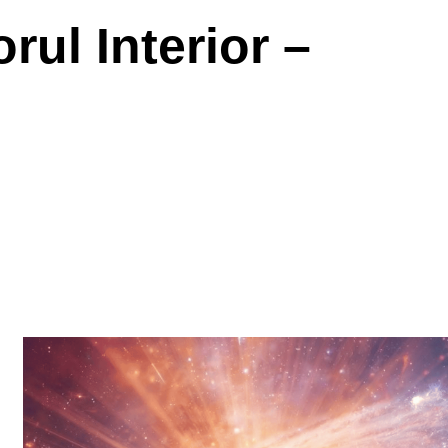
rul Interior –
ă