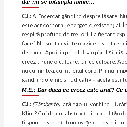
dar nu se întâmplă nimic…
C.I.:
Ai încercat gândind despre lăsare. Nu
este act corporal, energetic, existențial. Î
respiră profund de trei ori. La fiecare expi
face.” Nu sunt cuvinte magice – sunt re-ali
de canal. Apoi, ia penelul sau pixul și miș
creezi. Pune o culoare. Orice culoare. Apo
nu cu mintea, cu întregul corp. Primul imp
gând, îndoielnic și judicativ – acela ești
M.E.:
Dar dacă ce creez este urât? Ce 
C.I.:
(Zâmbește)
Iată ego-ul vorbind. „Urât
Klint? Cu idealul abstract din capul tău d
ți spun un secret: frumusețea nu este în ob