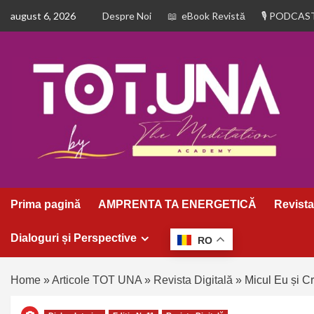
august 6, 2026
Despre Noi
eBook Revistă
PODCAS
Prima pagină
AMPRENTA TA ENERGETICĂ
Revista
Dialoguri și Perspective
RO
Home
»
Articole TOT UNA
»
Revista Digitală
»
Micul Eu și Cr