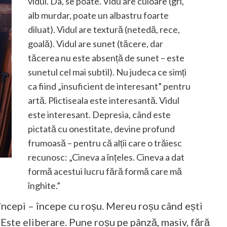
vidul. Da, se poate. Vidu are culoare (gri,
alb murdar, poate un albastru foarte
diluat). Vidul are textură (netedă, rece,
goală). Vidul are sunet (tăcere, dar
tăcerea nu este absență de sunet – este
sunetul cel mai subtil). Nu judeca ce simți
ca fiind „insuficient de interesant” pentru
artă. Plictiseala este interesantă. Vidul
este interesant. Depresia, când este
pictată cu onestitate, devine profund
frumoasă – pentru că alții care o trăiesc
recunosc: „Cineva a înțeles. Cineva a dat
formă acestui lucru fără formă care mă
înghite.”
 începi – începe cu roșu. Mereu roșu când ești
 Este eliberare. Pune roșu pe pânză, masiv, fără