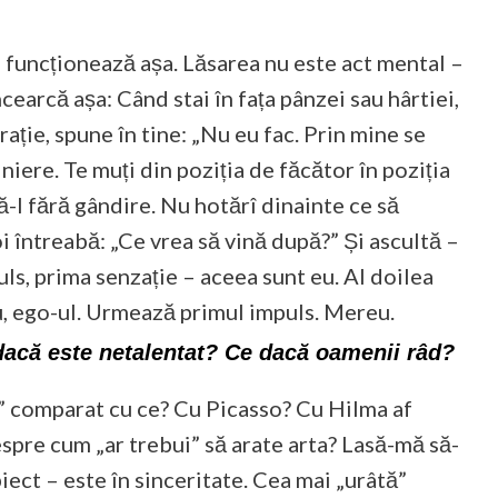
 funcționează așa. Lăsarea nu este act mental –
ncearcă așa: Când stai în fața pânzei sau hârtiei,
rație, spune în tine: „Nu eu fac. Prin mine se
niere. Te muți din poziția de făcător în poziția
că-l fără gândire. Nu hotărî dinainte ce să
i întreabă: „Ce vrea să vină după?” Și ascultă –
uls, prima senzație – aceea sunt eu. Al doilea
 tu, ego-ul. Urmează primul impuls. Mereu.
dacă este netalentat? Ce dacă oamenii râd?
” comparat cu ce? Cu Picasso? Cu Hilma af
espre cum „ar trebui” să arate arta? Lasă-mă să-
iect – este în sinceritate. Cea mai „urâtă”