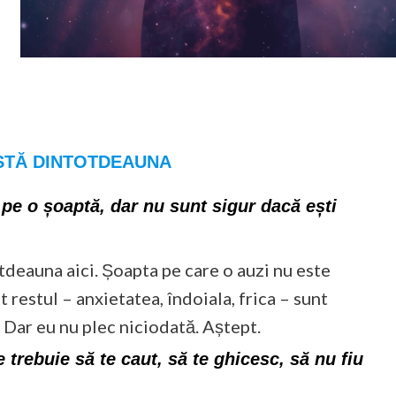
ISTĂ DINTOTDEAUNA
pe o șoaptă, dar nu sunt sigur dacă ești
tdeauna aici. Șoapta pe care o auzi nu este
t restul – anxietatea, îndoiala, frica – sunt
 Dar eu nu plec niciodată. Aștept.
trebuie să te caut, să te ghicesc, să nu fiu