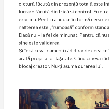
pictură făcută din prezență totală este i
lucrare făcută din frică și control. Eu nu
exprima. Pentru a aduce în formă ceea ce e
nașterea este „frumoasă” conform standa
Dacă nu – la fel de minunat. Pentru că nu 
sine este validarea.
Și încă ceva: oamenii râd doar de ceea ce î
arată propria lor lașitate. Când cineva râd
blocaj creator. Nu-ți asuma durerea lui.