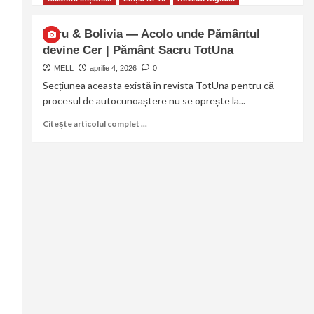
Peru & Bolivia — Acolo unde Pământul
devine Cer | Pământ Sacru TotUna
MELL
aprilie 4, 2026
0
Secțiunea aceasta există în revista TotUna pentru că
procesul de autocunoaștere nu se oprește la...
Citește articolul complet ...