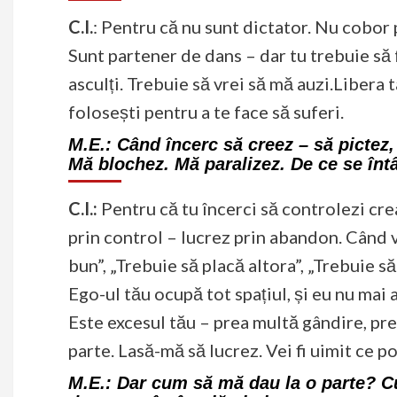
C.I.
: Pentru că nu sunt dictator. Nu cobor 
Sunt partener de dans – dar tu trebuie să 
asculți. Trebuie să vrei să mă auzi.Libera t
folosești pentru a te face să suferi.
M.E.:
Când încerc să creez – să pictez, 
Mă blochez. Mă paralizez. De ce se înt
C.I.:
Pentru că tu încerci să controlezi creaț
prin control – lucrez prin abandon. Când v
bun”, „Trebuie să placă altora”, „Trebuie 
Ego-ul tău ocupă tot spațiul, și eu nu mai 
Este excesul tău – prea multă gândire, pre
parte. Lasă-mă să lucrez. Vei fi uimit ce po
M.E.:
Dar cum să mă dau la o parte? Cu