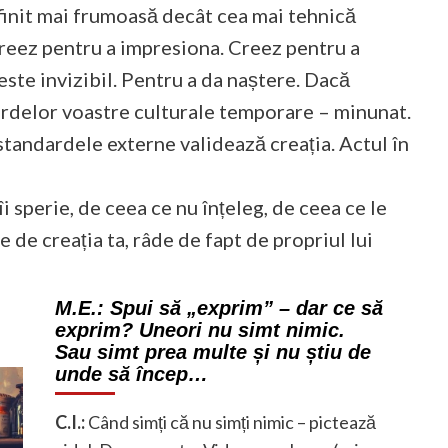
nfinit mai frumoasă decât cea mai tehnică
 creez pentru a impresiona. Creez pentru a
ste invizibil. Pentru a da naștere. Dacă
rdelor voastre culturale temporare – minunat.
standardele externe validează creația. Actul în
i sperie, de ceea ce nu înțeleg, de ceea ce le
e de creația ta, râde de fapt de propriul lui
M.E.:
Spui să „exprim” – dar ce să
exprim? Uneori nu simt nimic.
Sau simt prea multe și nu știu de
unde să încep…
C.I.:
Când simți că nu simți nimic – pictează