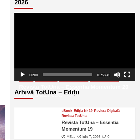
2026
Player
video
00:00
01:58:49
eBook
Ediția Nr 20
Revista Digitală
Revista TotUna
Revista TotUna – Essentia Momentum 20
Arhivă TotUna – Ediții
MELL
august 6, 2026
0
eBook
Ediția Nr 19
Revista Digitală
Revista TotUna
Revista TotUna – Essentia
Momentum 19
MELL
iulie 7, 2026
0