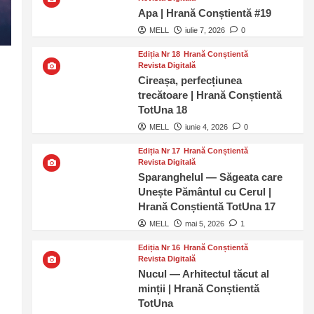
Apa | Hrană Conștientă #19
MELL
iulie 7, 2026
0
Ediția Nr 18
Hrană Conștientă
Revista Digitală
Cireașa, perfecțiunea
trecătoare | Hrană Conștientă
TotUna 18
MELL
iunie 4, 2026
0
Ediția Nr 17
Hrană Conștientă
Revista Digitală
Sparanghelul — Săgeata care
Unește Pământul cu Cerul |
Hrană Conștientă TotUna 17
MELL
mai 5, 2026
1
Ediția Nr 16
Hrană Conștientă
Revista Digitală
Nucul — Arhitectul tăcut al
minții | Hrană Conștientă
TotUna