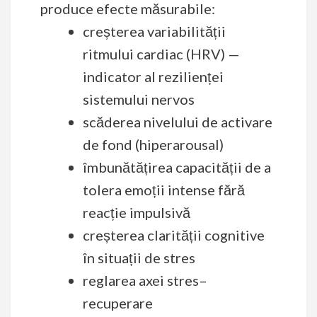
produce efecte măsurabile:
creșterea variabilității
ritmului cardiac (HRV) —
indicator al rezilienței
sistemului nervos
scăderea nivelului de activare
de fond (hiperarousal)
îmbunătățirea capacității de a
tolera emoții intense fără
reacție impulsivă
creșterea clarității cognitive
în situații de stres
reglarea axei stres–
recuperare