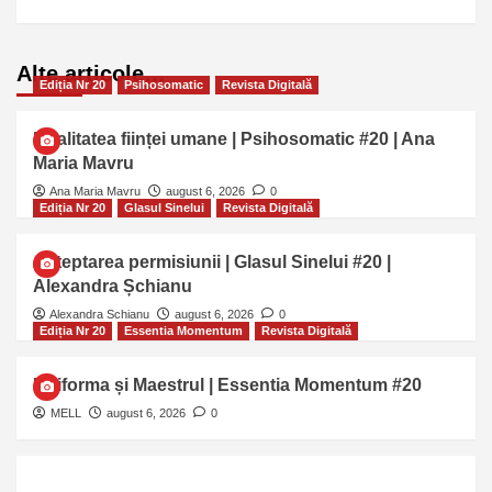
Alte articole…
Ediția Nr 20
Psihosomatic
Revista Digitală
Dualitatea ființei umane | Psihosomatic #20 | Ana
Maria Mavru
Ana Maria Mavru
august 6, 2026
0
Ediția Nr 20
Glasul Sinelui
Revista Digitală
Așteptarea permisiunii | Glasul Sinelui #20 |
Alexandra Șchianu
Alexandra Schianu
august 6, 2026
0
Ediția Nr 20
Essentia Momentum
Revista Digitală
Uniforma și Maestrul | Essentia Momentum #20
MELL
august 6, 2026
0