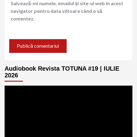
Salvează-mi numele, emailul și site-ul web în acest
navigator pentru data viitoare când o să
comentez.
Audiobook Revista TOTUNA #19 | IULIE
2026
Player
video