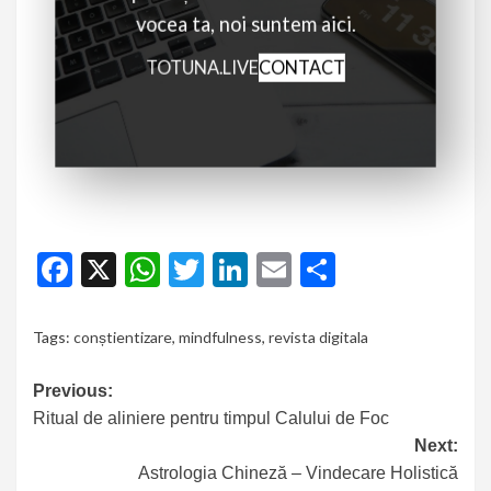
vocea ta, noi suntem aici.
TOTUNA.LIVE
CONTACT
Facebook
X
WhatsApp
Twitter
LinkedIn
Email
Partajeaz
Tags:
conștientizare
,
mindfulness
,
revista digitala
Previous:
Ritual de aliniere pentru timpul Calului de Foc
Next:
Astrologia Chineză – Vindecare Holistică