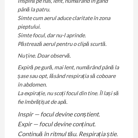
Inspiră pe nas, lent, numărând în gând
până la patru.
Simte cum aerul aduce claritate în zona
pieptului.
Simte focul, dar nu-l aprinde.
Păstrează aerul pentru o clipă scurtă.
Nu ține. Doar observă.
Expiră pe gură, mai lent, numărând până la
șase sau opt, lăsând respirația să coboare
în abdomen.
La expirație, nu scoți focul din tine. Îl lași să
fie îmbrățișat de apă.
Inspir — focul devine conștient.
Expir — focul devine conținut.
Continuă în ritmul tău. Respirația știe.