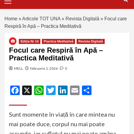
Home
»
Articole TOT UNA
»
Revista Digitală
»
Focul care
Respiră în Apă – Practica Meditativă
Ediția Nr 14
Practica Meditativă
Revista Digitală
Focul care Respiră în Apă –
Practica Meditativă
MELL
februarie 1, 2026
0
Facebook
X
WhatsApp
Twitter
LinkedIn
Email
Partajeaz
Sunt momente în viață în care mintea nu
mai poate duce, corpul nu mai poate
ascunde, iar sufletul nu mai poate amâna.