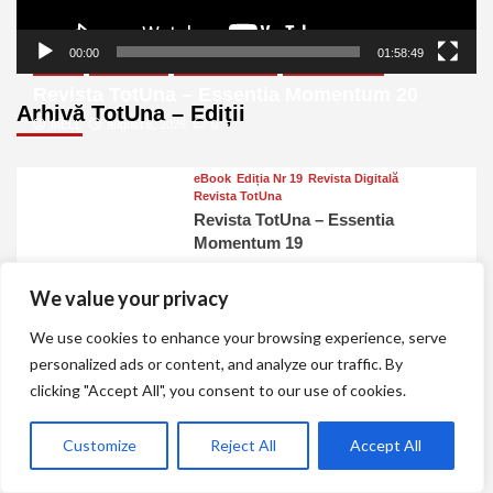
00:00
01:58:49
eBook
Ediția Nr 20
Revista Digitală
Revista TotUna
Revista TotUna – Essentia Momentum 20
Arhivă TotUna – Ediții
MELL
august 6, 2026
0
eBook
Ediția Nr 19
Revista Digitală
Revista TotUna
Revista TotUna – Essentia
Momentum 19
MELL
iulie 7, 2026
0
We value your privacy
eBook
Ediția Nr 18
Revista Digitală
Revista TotUna
We use cookies to enhance your browsing experience, serve
Revista TotUna – Essentia
personalized ads or content, and analyze our traffic. By
Momentum 18
clicking "Accept All", you consent to our use of cookies.
MELL
iunie 4, 2026
0
eBook
Ediția Nr 17
Revista Digitală
Customize
Reject All
Accept All
Revista TotUna
Revista TotUna – Essentia