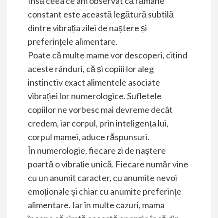
Însă ceea ce am observat că rămâne
constant este această legătură subtilă
dintre vibrația zilei de naștere și
preferințele alimentare.
Poate că multe mame vor descoperi, citind
aceste rânduri, că și copiii lor aleg
instinctiv exact alimentele asociate
vibrației lor numerologice. Sufletele
copiilor ne vorbesc mai devreme decât
credem, iar corpul, prin inteligența lui,
corpul mamei, aduce răspunsuri.
În numerologie, fiecare zi de naștere
poartă o vibrație unică. Fiecare număr vine
cu un anumit caracter, cu anumite nevoi
emoționale și chiar cu anumite preferințe
alimentare. Iar în multe cazuri, mama