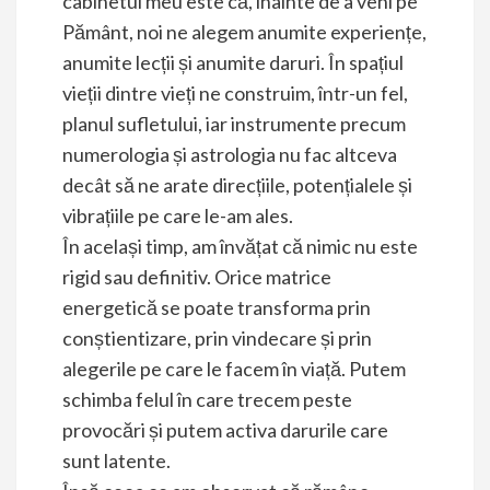
cabinetul meu este că, înainte de a veni pe
Pământ, noi ne alegem anumite experiențe,
anumite lecții și anumite daruri. În spațiul
vieții dintre vieți ne construim, într-un fel,
planul sufletului, iar instrumente precum
numerologia și astrologia nu fac altceva
decât să ne arate direcțiile, potențialele și
vibrațiile pe care le-am ales.
În același timp, am învățat că nimic nu este
rigid sau definitiv. Orice matrice
energetică se poate transforma prin
conștientizare, prin vindecare și prin
alegerile pe care le facem în viață. Putem
schimba felul în care trecem peste
provocări și putem activa darurile care
sunt latente.