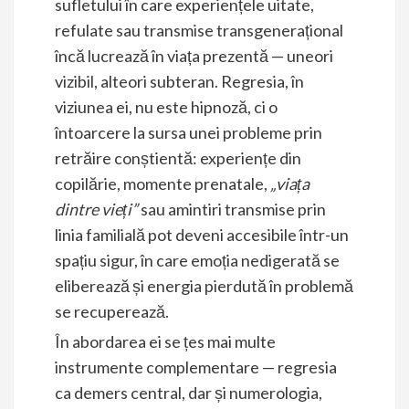
sufletului în care experiențele uitate,
refulate sau transmise transgenerațional
încă lucrează în viața prezentă — uneori
vizibil, alteori subteran. Regresia, în
viziunea ei, nu este hipnoză, ci o
întoarcere la sursa unei probleme prin
retrăire conștientă: experiențe din
copilărie, momente prenatale,
„viața
dintre vieți”
sau amintiri transmise prin
linia familială pot deveni accesibile într-un
spațiu sigur, în care emoția nedigerată se
eliberează și energia pierdută în problemă
se recuperează.
În abordarea ei se țes mai multe
instrumente complementare — regresia
ca demers central, dar și numerologia,