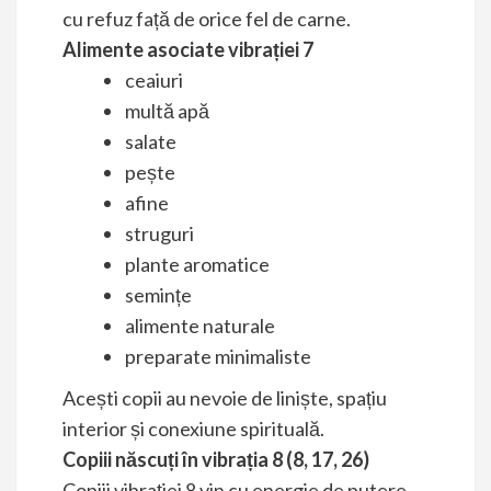
cu refuz față de orice fel de carne.
Alimente asociate vibrației 7
ceaiuri
multă apă
salate
pește
afine
struguri
plante aromatice
semințe
alimente naturale
preparate minimaliste
Acești copii au nevoie de liniște, spațiu
interior și conexiune spirituală.
Copiii născuți în vibrația 8 (8, 17, 26)
Copiii vibrației 8 vin cu energie de putere,