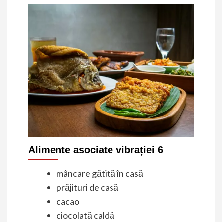
Alimente asociate vibrației 6
mâncare gătită în casă
prăjituri de casă
cacao
ciocolată caldă