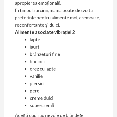
apropierea emoțională.
În timpul sarcinii, mama poate dezvolta
preferințe pentru alimente moi, cremoase,
reconfortante și dulci.
Alimente asociate vibrației 2
lapte
iaurt
brânzeturi fine
budinci
orez cu lapte
vanilie
piersici
pere
creme dulci
supe-cremă
Acești copii au nevoie de blândețe,