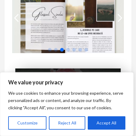
We value your privacy
We use cookies to enhance your browsing experience, serve
TotUna nu este doar o
personalized ads or content, and analyze our traffic. By
revistă. Este un spațiu de
clicking "Accept All", you consent to our use of cookies.
co-creație.
Customize
Reject All
Accept All