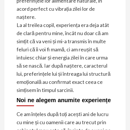
preferințele lor alimentare naturale, în
acord perfect cu vibrația zilei lor de
naștere.
La al treilea copil, experiența era deja atât
de clară pentru mine, încât nu doar că am
simțit că va veni și mi-a transmis în multe
feluri că îi voi fi mamă, ci am reușit să
intuiesc chiar și energia zilei în care urma
să se nască. Iar după naștere, caracterul
lui, preferințele lui și întreaga lui structură
emoțională au confirmat exact ceea ce
simțisem în timpul sarcinii.
Noi ne alegem anumite experiențe
Ce am înțeles după toți acești ani de lucru
cu mine și cu oamenii care au trecut prin