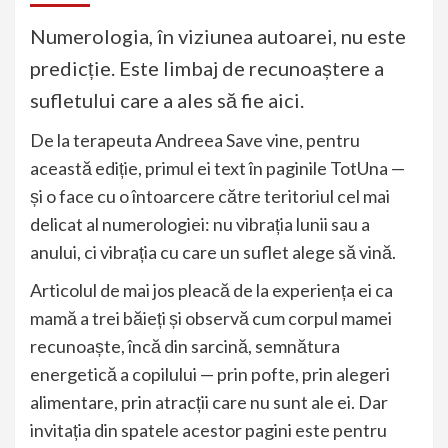
Numerologia, în viziunea autoarei, nu este
predicție. Este limbaj de recunoaștere a
sufletului care a ales să fie aici.
De la terapeuta Andreea Save vine, pentru
această ediție, primul ei text în paginile TotUna —
și o face cu o întoarcere către teritoriul cel mai
delicat al numerologiei: nu vibrația lunii sau a
anului, ci vibrația cu care un suflet alege să vină.
Articolul de mai jos pleacă de la experiența ei ca
mamă a trei băieți și observă cum corpul mamei
recunoaște, încă din sarcină, semnătura
energetică a copilului — prin pofte, prin alegeri
alimentare, prin atracții care nu sunt ale ei. Dar
invitația din spatele acestor pagini este pentru