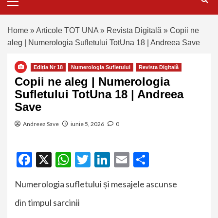
Home
»
Articole TOT UNA
»
Revista Digitală
»
Copii ne
aleg | Numerologia Sufletului TotUna 18 | Andreea Save
Ediția Nr 18
Numerologia Sufletului
Revista Digitală
Copii ne aleg | Numerologia
Sufletului TotUna 18 | Andreea
Save
Andreea Save
iunie 5, 2026
0
Facebook
X
WhatsApp
Twitter
LinkedIn
Email
Partajeaz
Numerologia sufletului și mesajele ascunse
din timpul sarcinii