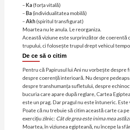
–
Ka
(forța vitală)
–
Ba
(individualitatea mobilă)
–
Akh
(spiritul transfigurat)
Moartea nu le anula. Le reorganiza.
Această viziune este surprinzător de coerentă cu
trupului, ci folosește trupul drept vehicul tempo
De ce să o citim
Pentru că Papirusul lui Ani nu vorbește despre f
despre coerență interioară. Nu despre pedeapsă. 
despre transhumanța sufletului, despre echinocți
bucuria care apare după reglare, Cartea Egiptea
este un prag. Dar pragul nu este întuneric. Este v
Poate că nu trebuie să citim această carte ca pe 
exercițiu zilnic:
Cât de grea este inima mea astăzi
Moartea, în viziunea egipteană, nu începe la sfâr