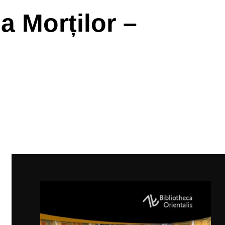
a Morților –
ă