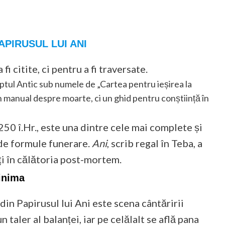
PIRUSUL LUI ANI
fi citite, ci pentru a fi traversate.
ptul Antic sub numele de „Cartea pentru ieșirea la
 un manual despre moarte, ci un ghid pentru conștiință în
1250 î.Hr., este una dintre cele mai complete și
 de formule funerare.
Ani
, scrib regal în Teba, a
i în călătoria post-mortem.
 inima
n Papirusul lui Ani este scena cântăririi
 taler al balanței, iar pe celălalt se află pana