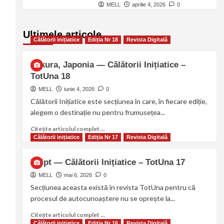
MELL
aprilie 4, 2026
0
Ultimele articole
Călătorii inițiatice
Ediția Nr 18
Revista Digitală
Sakura, Japonia — Călătorii Inițiatice –
TotUna 18
MELL
iunie 4, 2026
0
Călătorii Inițiatice este secțiunea în care, în fiecare ediție,
alegem o destinație nu pentru frumusețea...
Citește articolul complet ...
Călătorii inițiatice
Ediția Nr 17
Revista Digitală
Egipt — Călătorii Inițiatice – TotUna 17
MELL
mai 6, 2026
0
Secțiunea aceasta există în revista TotUna pentru că
procesul de autocunoaștere nu se oprește la...
Citește articolul complet ...
Călătorii inițiatice
Ediția Nr 16
Revista Digitală