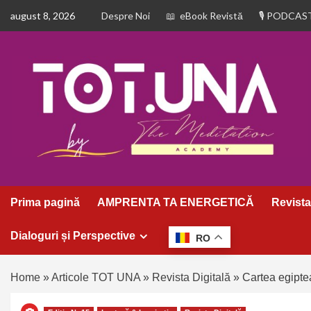
august 8, 2026
Despre Noi
eBook Revistă
PODCAS
Prima pagină
AMPRENTA TA ENERGETICĂ
Revista
Dialoguri și Perspective
RO
Home
»
Articole TOT UNA
»
Revista Digitală
»
Cartea egiptea