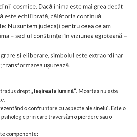
ordinii cosmice. Dacă inima este mai grea decât
 este echilibrată, călătoria continuă.
de: Nu suntem judecați pentru ceea ce am
ima – sediul conștiinței în viziunea egipteană –
grare și eliberare, simbolul este extraordinar
; transformarea ușurează.
i tradus drept
„Ieșirea la lumină”
. Moartea nu este
te.
eprezentând o confruntare cu aspecte ale sinelui. Este o
ul psihologic prin care traversăm o pierdere sau o
ulte componente: