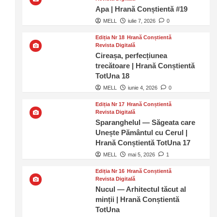
Apa | Hrană Conștientă #19
MELL
iulie 7, 2026
0
Ediția Nr 18
Hrană Conștientă
Revista Digitală
Cireașa, perfecțiunea
trecătoare | Hrană Conștientă
TotUna 18
MELL
iunie 4, 2026
0
Ediția Nr 17
Hrană Conștientă
Revista Digitală
Sparanghelul — Săgeata care
Unește Pământul cu Cerul |
Hrană Conștientă TotUna 17
MELL
mai 5, 2026
1
Ediția Nr 16
Hrană Conștientă
Revista Digitală
Nucul — Arhitectul tăcut al
minții | Hrană Conștientă
TotUna