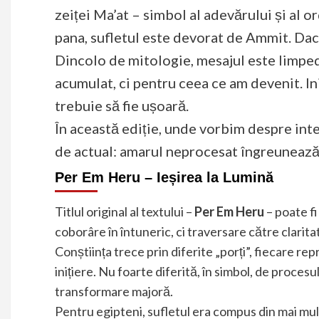
zeiței Ma’at – simbol al adevărului și al 
pana, sufletul este devorat de Ammit. Dacă
Dincolo de mitologie, mesajul este limpe
acumulat, ci pentru ceea ce am devenit. In
trebuie să fie ușoară.
În această ediție, unde vorbim despre inte
de actual: amarul neprocesat îngreunează
Per Em Heru – Ieșirea la Lumină
Titlul original al textului –
Per Em Heru
– poate f
coborâre în întuneric, ci traversare către clarita
Conștiința trece prin diferite „porți”, fiecare r
inițiere. Nu foarte diferită, în simbol, de proces
transformare majoră.
Pentru egipteni, sufletul era compus din mai m