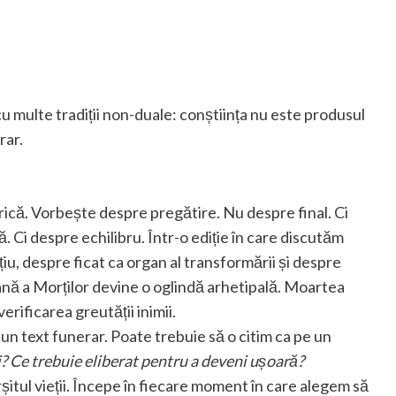
 multe tradiții non-duale: conștiința nu este produsul
rar.
rică. Vorbește despre pregătire. Nu despre final. Ci
Ci despre echilibru. Într-o ediție în care discutăm
u, despre ficat ca organ al transformării și despre
nă a Morților devine o oglindă arhetipală. Moartea
erificarea greutății inimii.
un text funerar. Poate trebuie să o citim ca pe un
? Ce trebuie eliberat pentru a deveni ușoară?
șitul vieții. Începe în fiecare moment în care alegem să