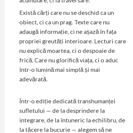
Există cărți care nu se deschid ca un
obiect, ci ca un prag. Texte care nu
adaugă informație, ci ne așază în fața
propriei greutăți interioare. Lecturi care
nu explică moartea, ci o despoaie de
frică. Care nu glorifică viața, ci o aduc
într-o lumină mai simplă și mai
adevărată.
Într-o ediție dedicată transhumanței
sufletului — de la desprindere la
integrare, de la întuneric la echilibru, de
la tăcere la bucurie — alegem să ne