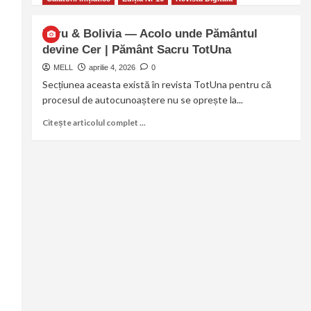
Peru & Bolivia — Acolo unde Pământul
devine Cer | Pământ Sacru TotUna
MELL
aprilie 4, 2026
0
Secțiunea aceasta există în revista TotUna pentru că
procesul de autocunoaștere nu se oprește la...
Citește articolul complet ...