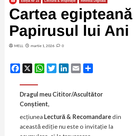
Ediția Nr 15
Lectură & Inspirație
Revista Digitală
Cartea egipteană 
Papirusul lui Ani
MELL
martie 1, 2026
0
Facebook
X
WhatsApp
Twitter
LinkedIn
Email
Partajeaz
Dragul meu Cititor/Ascultător
Conștient,
ecțiunea
Lectură & Recomandare
din
această ediție nu este o invitație la
acumulare, ci la traversare.