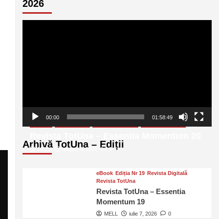
2026
Player
video
00:00
01:58:49
eBook
Ediția Nr 20
Revista Digitală
Revista TotUna
Revista TotUna – Essentia Momentum 20
Arhivă TotUna – Ediții
MELL
august 6, 2026
0
eBook
Ediția Nr 19
Revista Digitală
Revista TotUna
Revista TotUna – Essentia
Momentum 19
MELL
iulie 7, 2026
0