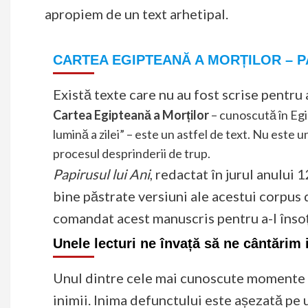
apropiem de un text arhetipal.
CARTEA EGIPTEANĂ A MORȚILOR – PA
Există texte care nu au fost scrise pentru a 
Cartea Egipteană a Morților
– cunoscută în Egi
lumină a zilei” – este un astfel de text. Nu este
procesul desprinderii de trup.
Papirusul lui Ani
, redactat în jurul anului 
bine păstrate versiuni ale acestui corpus
comandat acest manuscris pentru a-l însoț
Unele lecturi ne învață să ne cântărim
Unul dintre cele mai cunoscute momente di
inimii. Inima defunctului este așezată pe un