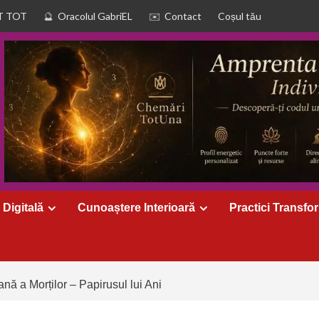
T TOT
Oracolul GabriEL
Contact
Coșul tău
 Digitală
Cunoaștere Interioară
Practici Transfo
nă a Morților – Papirusul lui Ani