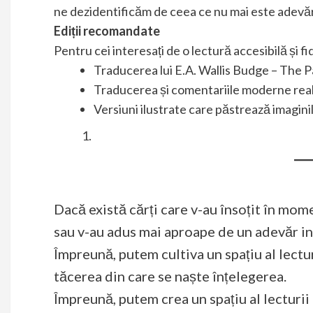
ne dezidentificăm de ceea ce nu mai este adevă
Ediții recomandate
Pentru cei interesați de o lectură accesibilă și fi
Traducerea lui E.A. Wallis Budge – The P
Traducerea și comentariile moderne rea
Versiuni ilustrate care păstrează imaginil
Dacă există cărți care v-au însoțit în mo
sau v-au adus mai aproape de un adevăr inte
Împreună, putem cultiva un spațiu al lectur
tăcerea din care se naște înțelegerea.
Împreună, putem crea un spațiu al lecturii