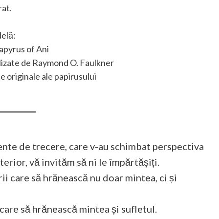
rat.
delă:
apyrus of Ani
lizate de Raymond O. Faulkner
e originale ale papirusului
mente de trecere, care v-au schimbat perspectiva
rior, vă invităm să ni le împărtășiți.
ii care să hrănească nu doar mintea, ci și
 care să hrănească mintea și sufletul.