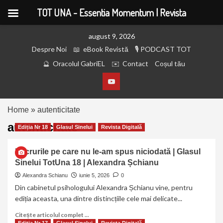
TOT UNA - Essentia Momentum | Revista
august 9, 2026
Despre Noi
eBook Revistă
PODCAST TOT
Oracolul GabriEL
Contact
Coșul tău
Home
»
autenticitate
autenticitate
Ediția Nr 18
Glasul Sinelui
Revista Digitală
Lucrurile pe care nu le-am spus niciodată | Glasul
Sinelui TotUna 18 | Alexandra Șchianu
Alexandra Schianu
iunie 5, 2026
0
Din cabinetul psihologului Alexandra Șchianu vine, pentru
ediția aceasta, una dintre distincțiile cele mai delicate...
Citește articolul complet ...