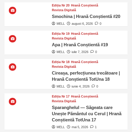
Ediția Nr 20
Hrană Conștientă
Revista Digitală
Smochina | Hrană Conștientă #20
MELL
august 6, 2026
0
Ediția Nr 19
Hrană Conștientă
Revista Digitală
Apa | Hrană Conștientă #19
MELL
iulie 7, 2026
0
Ediția Nr 18
Hrană Conștientă
Revista Digitală
Cireașa, perfecțiunea trecătoare |
Hrană Conștientă TotUna 18
MELL
iunie 4, 2026
0
Ediția Nr 17
Hrană Conștientă
Revista Digitală
Sparanghelul — Săgeata care
Unește Pământul cu Cerul | Hrană
Conștientă TotUna 17
MELL
mai 5, 2026
1