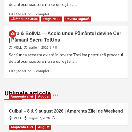
de autocunoaștere nu se oprește la...
Citește articolul complet ...
Călătorii inițiatice
Ediția Nr 16
Revista Digitală
Peru & Bolivia — Acolo unde Pământul devine Cer
| Pământ Sacru TotUna
MELL
aprilie 4, 2026
0
Secțiunea aceasta există în revista TotUna pentru că procesul
de autocunoaștere nu se oprește la...
Citește articolul complet ...
Ultimele articole …
Amprenta zilei
August
Cuibul – 8 & 9 august 2026 | Amprenta Zilei de Weekend
MELL
august 7, 2026
0
Amprenta zilei
August