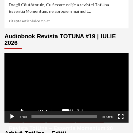
Dragă Căutătorule, Cu fiecare ediție a revistei TotUna –
Essentia Momentum, ne apropiem mai mult...
Citește articolul complet ...
Audiobook Revista TOTUNA #19 | IULIE
2026
Player
video
00:00
01:58:49
eBook
Ediția Nr 20
Revista Digitală
Revista TotUna
Revista TotUna – Essentia Momentum 20