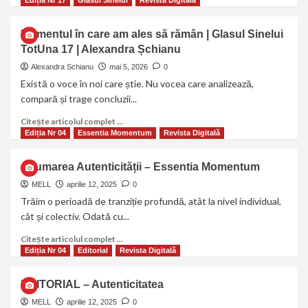
Ediția Nr 17
Glasul Sinelui
Revista Digitală
Momentul în care am ales să rămân | Glasul Sinelui
TotUna 17 | Alexandra Șchianu
Alexandra Schianu
mai 5, 2026
0
Există o voce în noi care știe. Nu vocea care analizează,
compară și trage concluzii...
Citește articolul complet ...
Ediția Nr 04
Essentia Momentum
Revista Digitală
Asumarea Autenticității – Essentia Momentum
MELL
aprilie 12, 2025
0
Trăim o perioadă de tranziție profundă, atât la nivel individual,
cât și colectiv. Odată cu...
Citește articolul complet ...
Ediția Nr 04
Editorial
Revista Digitală
EDITORIAL – Autenticitatea
MELL
aprilie 12, 2025
0