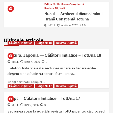
Ediția Nr 16
Hrană Conștientă
Revista Digitală
Nucul — Arhitectul tăcut al minții |
Hrană Conștientă TotUna
MELL
aprilie 4, 2026
0
Ultimele articole
Călătorii inițiatice
Ediția Nr 18
Revista Digitală
Sakura, Japonia — Călătorii Inițiatice – TotUna 18
MELL
iunie 4, 2026
0
Călătorii Inițiatice este secțiunea în care, în fiecare ediție,
alegem o destinație nu pentru frumusețea...
Citește articolul complet ...
Călătorii inițiatice
Ediția Nr 17
Revista Digitală
Egipt — Călătorii Inițiatice – TotUna 17
MELL
mai 6, 2026
0
Secțiunea aceasta există în revista TotUna pentru că procesul