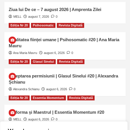
Ziua lui De ce – 7 august 2026 | Amprenta Zilei
MELL
august 7, 2026
0
Ediția Nr 20
Psihosomatic
Revista Digitală
Dualitatea ființei umane | Psihosomatic #20 | Ana Maria
Mavru
Ana Maria Mavru
august 6, 2026
0
Ediția Nr 20
Glasul Sinelui
Revista Digitală
Așteptarea permisiunii | Glasul Sinelui #20 | Alexandra
Șchianu
Alexandra Schianu
august 6, 2026
0
Ediția Nr 20
Essentia Momentum
Revista Digitală
Uniforma și Maestrul | Essentia Momentum #20
MELL
august 6, 2026
0