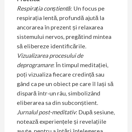
Respirația conștientă
: Un focus pe
respirația lentă, profundă ajută la
ancorarea în prezent și relaxarea
sistemului nervos, pregătind mintea
să elibereze identificările.
Vizualizarea procesului de
deprogramare
: În timpul meditației,
poți vizualiza fiecare credință sau
gând ca pe un obiect pe care îl lași să
dispară într-un râu, simbolizând
eliberarea sa din subconștient.
Jurnalul post-meditativ
: După sesiune,
notează experiențele și revelațiile
avute, pentru a întări înțelegerea