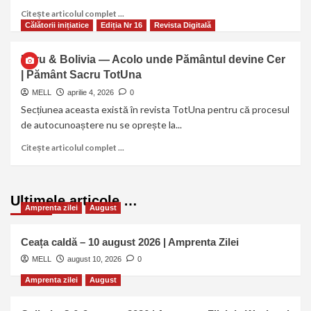
Citește articolul complet ...
Călătorii inițiatice
Ediția Nr 16
Revista Digitală
Peru & Bolivia — Acolo unde Pământul devine Cer
| Pământ Sacru TotUna
MELL
aprilie 4, 2026
0
Secțiunea aceasta există în revista TotUna pentru că procesul
de autocunoaștere nu se oprește la...
Citește articolul complet ...
Ultimele articole …
Amprenta zilei
August
Ceața caldă – 10 august 2026 | Amprenta Zilei
MELL
august 10, 2026
0
Amprenta zilei
August