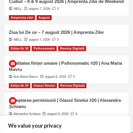
Cuibul – 8 & 9 august 2026 | Amprenta Zilei de Weekend
MELL
august 7, 2026
0
Amprenta zilei
August
Ziua lui De ce – 7 august 2026 | Amprenta Zilei
MELL
august 7, 2026
0
Ediția Nr 20
Psihosomatic
Revista Digitală
Dualitatea ființei umane | Psihosomatic #20 | Ana Maria
Mavru
Ana Maria Mavru
august 6, 2026
0
Ediția Nr 20
Glasul Sinelui
Revista Digitală
Așteptarea permisiunii | Glasul Sinelui #20 | Alexandra
Șchianu
Alexandra Schianu
august 6, 2026
0
We value your privacy