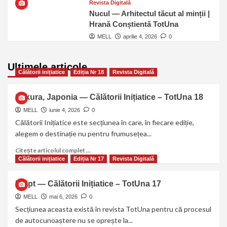
Revista Digitală
Nucul — Arhitectul tăcut al minții |
Hrană Conștientă TotUna
MELL
aprilie 4, 2026
0
Ultimele articole
Călătorii inițiatice
Ediția Nr 18
Revista Digitală
Sakura, Japonia — Călătorii Inițiatice – TotUna 18
MELL
iunie 4, 2026
0
Călătorii Inițiatice este secțiunea în care, în fiecare ediție,
alegem o destinație nu pentru frumusețea...
Citește articolul complet ...
Călătorii inițiatice
Ediția Nr 17
Revista Digitală
Egipt — Călătorii Inițiatice – TotUna 17
MELL
mai 6, 2026
0
Secțiunea aceasta există în revista TotUna pentru că procesul
de autocunoaștere nu se oprește la...