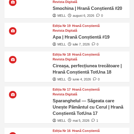
Revista Digitală
Smochina | Hrană Conștientă #20
MELL
august 6, 2026
0
Ediția Nr 19
Hrană Conștientă
Revista Digitală
Apa | Hrană Conștientă #19
MELL
iulie 7, 2026
0
Ediția Nr 18
Hrană Conștientă
Revista Digitală
Cireașa, perfecțiunea trecătoare |
Hrană Conștientă TotUna 18
MELL
iunie 4, 2026
0
Ediția Nr 17
Hrană Conștientă
Revista Digitală
Sparanghelul — Săgeata care
Unește Pământul cu Cerul | Hrană
Conștientă TotUna 17
MELL
mai 5, 2026
1
Ediția Nr 16
Hrană Conștientă