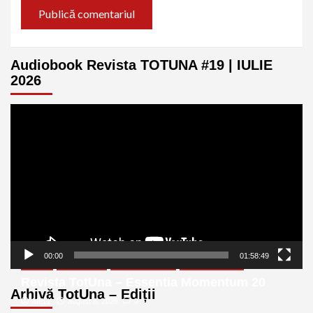
Audiobook Revista TOTUNA #19 | IULIE
2026
Player
video
00:00
01:58:49
eBook
Ediția Nr 20
Revista Digitală
Revista TotUna
Revista TotUna – Essentia Momentum 20
Arhivă TotUna – Ediții
MELL
august 6, 2026
0