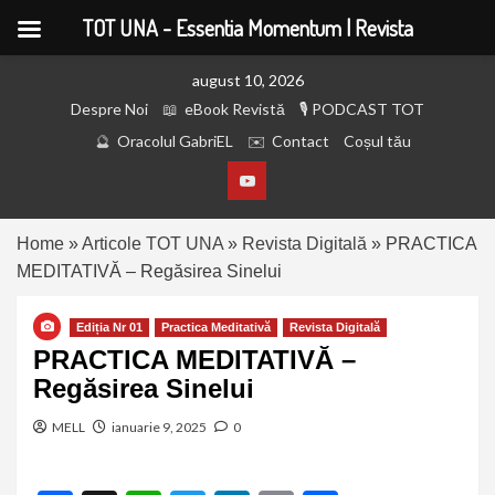
TOT UNA - Essentia Momentum | Revista
august 10, 2026
Despre Noi
eBook Revistă
PODCAST TOT
Oracolul GabriEL
Contact
Coșul tău
Home
»
Articole TOT UNA
»
Revista Digitală
»
PRACTICA
MEDITATIVĂ – Regăsirea Sinelui
Ediția Nr 01
Practica Meditativă
Revista Digitală
PRACTICA MEDITATIVĂ –
Regăsirea Sinelui
MELL
ianuarie 9, 2025
0