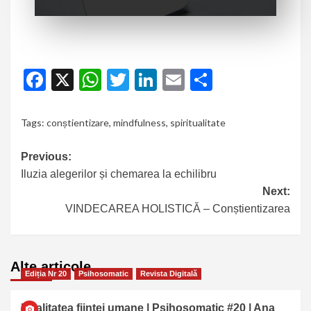
Facebook
X
WhatsApp
Twitter
LinkedIn
Email
Partajeaz
Tags:
conștientizare
,
mindfulness
,
spiritualitate
Previous:
Iluzia alegerilor și chemarea la echilibru
Next:
VINDECAREA HOLISTICĂ – Conștientizarea
Alte articole…
Ediția Nr 20
Psihosomatic
Revista Digitală
Dualitatea ființei umane | Psihosomatic #20 | Ana