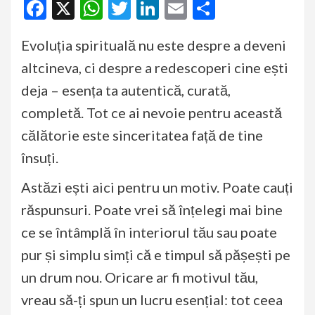
Facebook
X
WhatsApp
Twitter
LinkedIn
Email
Partajeaz
Evoluția spirituală nu este despre a deveni
altcineva, ci despre a redescoperi cine ești
deja – esența ta autentică, curată,
completă. Tot ce ai nevoie pentru această
călătorie este sinceritatea față de tine
însuți.
Astăzi ești aici pentru un motiv. Poate cauți
răspunsuri. Poate vrei să înțelegi mai bine
ce se întâmplă în interiorul tău sau poate
pur și simplu simți că e timpul să pășești pe
un drum nou. Oricare ar fi motivul tău,
vreau să-ți spun un lucru esențial: tot ceea