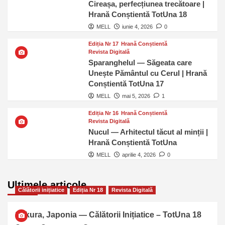
Cireașa, perfecțiunea trecătoare |
Hrană Conștientă TotUna 18
MELL
iunie 4, 2026
0
Ediția Nr 17
Hrană Conștientă
Revista Digitală
Sparanghelul — Săgeata care
Unește Pământul cu Cerul | Hrană
Conștientă TotUna 17
MELL
mai 5, 2026
1
Ediția Nr 16
Hrană Conștientă
Revista Digitală
Nucul — Arhitectul tăcut al minții |
Hrană Conștientă TotUna
MELL
aprilie 4, 2026
0
Ultimele articole
Călătorii inițiatice
Ediția Nr 18
Revista Digitală
Sakura, Japonia — Călătorii Inițiatice – TotUna 18