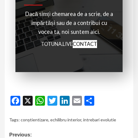
Dacă simți chemarea de a scrie, de a
împărtăși sau de a contribui cu
vocea ta, noi suntem aici.
TOTUNA.LIVE
CONTACT
Facebook
X
WhatsApp
Twitter
LinkedIn
Email
Partajeaz
Tags:
conștientizare
,
echilibru interior
,
intrebari evolutie
Previous: