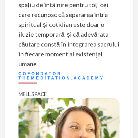
spațiu de întâlnire pentru toți cei
care recunosc că separarea între
spiritual și cotidian este doar o
iluzie temporară, și că adevărata
căutare constă în integrarea sacrului
în fiecare moment al existenței
umane
COFONDATOR
THEMEDITATION.ACADEMY
MELL.SPACE