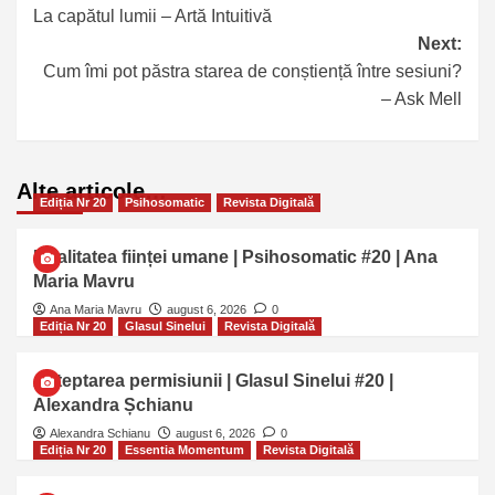
La capătul lumii – Artă Intuitivă
Next:
Cum îmi pot păstra starea de conștiență între sesiuni?
– Ask Mell
Alte articole…
Ediția Nr 20
Psihosomatic
Revista Digitală
Dualitatea ființei umane | Psihosomatic #20 | Ana
Maria Mavru
Ana Maria Mavru
august 6, 2026
0
Ediția Nr 20
Glasul Sinelui
Revista Digitală
Așteptarea permisiunii | Glasul Sinelui #20 |
Alexandra Șchianu
Alexandra Schianu
august 6, 2026
0
Ediția Nr 20
Essentia Momentum
Revista Digitală