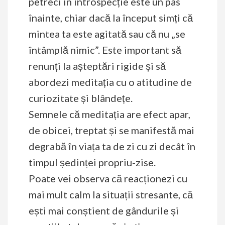
petreci în introspecție este un pas
înainte, chiar dacă la început simți că
mintea ta este agitată sau că nu „se
întâmplă nimic”. Este important să
renunți la așteptări rigide și să
abordezi meditația cu o atitudine de
curiozitate și blândețe.
Semnele că meditația are efect apar,
de obicei, treptat și se manifestă mai
degrabă în viața ta de zi cu zi decât în
timpul ședinței propriu-zise.
Poate vei observa că reacționezi cu
mai mult calm la situații stresante, că
ești mai conștient de gândurile și