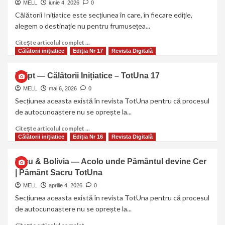
MELL
iunie 4, 2026
0
Călătorii Inițiatice este secțiunea în care, în fiecare ediție,
alegem o destinație nu pentru frumusețea...
Citește articolul complet ...
Călătorii inițiatice
Ediția Nr 17
Revista Digitală
Egipt — Călătorii Inițiatice – TotUna 17
MELL
mai 6, 2026
0
Secțiunea aceasta există în revista TotUna pentru că procesul
de autocunoaștere nu se oprește la...
Citește articolul complet ...
Călătorii inițiatice
Ediția Nr 16
Revista Digitală
Peru & Bolivia — Acolo unde Pământul devine Cer
| Pământ Sacru TotUna
MELL
aprilie 4, 2026
0
Secțiunea aceasta există în revista TotUna pentru că procesul
de autocunoaștere nu se oprește la...