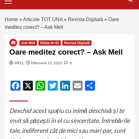
Home
»
Articole TOT UNA
»
Revista Digitală
»
Oare
meditez corect? – Ask Mell
Ask Mell
Ediția Nr 02
Revista Digitală
Oare meditez corect? – Ask Mell
MELL
februarie 11, 2025
0
Facebook
X
WhatsApp
Twitter
LinkedIn
Email
Partajeaz
Deschid acest spațiu cu inimă deschisă și te
invit să pășești în el cu sinceritate. Întrebările
tale, indiferent cât de mici sau mari par, sunt