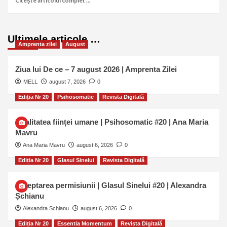
Citește articolul complet ...
Ultimele articole …
Amprenta zilei
August
Ziua lui De ce – 7 august 2026 | Amprenta Zilei
MELL
august 7, 2026
0
Ediția Nr 20
Psihosomatic
Revista Digitală
Dualitatea ființei umane | Psihosomatic #20 | Ana Maria
Mavru
Ana Maria Mavru
august 6, 2026
0
Ediția Nr 20
Glasul Sinelui
Revista Digitală
Așteptarea permisiunii | Glasul Sinelui #20 | Alexandra
Șchianu
Alexandra Schianu
august 6, 2026
0
Ediția Nr 20
Essentia Momentum
Revista Digitală