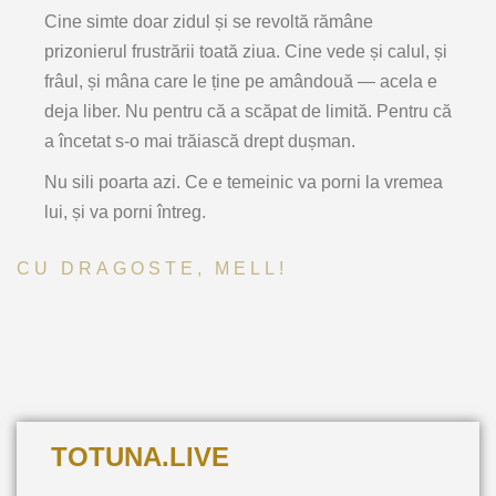
Cine simte doar zidul și se revoltă rămâne
prizonierul frustrării toată ziua. Cine vede și calul, și
frâul, și mâna care le ține pe amândouă — acela e
deja liber. Nu pentru că a scăpat de limită. Pentru că
a încetat s-o mai trăiască drept dușman.
Nu sili poarta azi. Ce e temeinic va porni la vremea
lui, și va porni întreg.
CU DRAGOSTE, MELL!
TOTUNA.LIVE