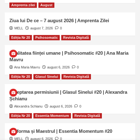
Amprenta zilei
August
Ziua lui De ce – 7 august 2026 | Amprenta Zilei
MELL
august 7, 2026
0
Ediția Nr 20
Psihosomatic
Revista Digitală
Dualitatea ființei umane | Psihosomatic #20 | Ana Maria
Mavru
Ana Maria Mavru
august 6, 2026
0
Ediția Nr 20
Glasul Sinelui
Revista Digitală
Așteptarea permisiunii | Glasul Sinelui #20 | Alexandra
Șchianu
Alexandra Schianu
august 6, 2026
0
Ediția Nr 20
Essentia Momentum
Revista Digitală
Uniforma și Maestrul | Essentia Momentum #20
MELL
august 6, 2026
0