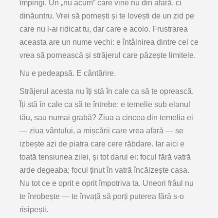
împingi. Un „nu acum” care vine nu din afară, ci
dinăuntru. Vrei să pornești și te lovești de un zid pe
care nu l-ai ridicat tu, dar care e acolo. Frustrarea
aceasta are un nume vechi: e întâlnirea dintre cel ce
vrea să pornească și străjerul care păzește limitele.
Nu e pedeapsă. E cântărire.
Străjerul acesta nu îți stă în cale ca să te oprească.
Îți stă în cale ca să te întrebe: e temelie sub elanul
tău, sau numai grabă? Ziua a cincea din temelia ei
— ziua vântului, a mișcării care vrea afară — se
izbește azi de piatra care cere răbdare. Iar aici e
toată tensiunea zilei, și tot darul ei: focul fără vatră
arde degeaba; focul ținut în vatră încălzește casa.
Nu tot ce e oprit e oprit împotriva ta. Uneori frâul nu
te înrobește — te învață să porți puterea fără s-o
risipești.