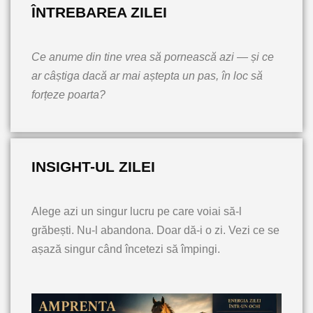
ÎNTREBAREA ZILEI
Ce anume din tine vrea să pornească azi — și ce
ar câștiga dacă ar mai aștepta un pas, în loc să
forțeze poarta?
INSIGHT-UL ZILEI
Alege azi un singur lucru pe care voiai să-l
grăbești. Nu-l abandona. Doar dă-i o zi. Vezi ce se
așază singur când încetezi să împingi.