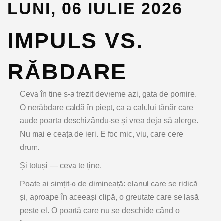
LUNI, 06 IULIE 2026
IMPULS VS.
RĂBDARE
Ceva în tine s-a trezit devreme azi, gata de pornire.
O nerăbdare caldă în piept, ca a calului tânăr care
aude poarta deschizându-se și vrea deja să alerge.
Nu mai e ceața de ieri. E foc mic, viu, care cere
drum.
Și totuși — ceva te ține.
Poate ai simțit-o de dimineață: elanul care se ridică
și, aproape în aceeași clipă, o greutate care se lasă
peste el. O poartă care nu se deschide când o