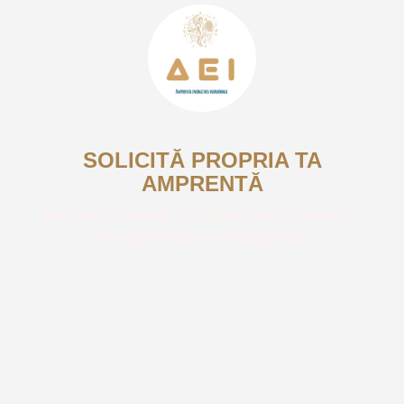
SOLICITĂ PROPRIA TA
AMPRENTĂ
Descifrează tiparele care îți blochează potențialul.
Descoperă harta ta morfogenetică