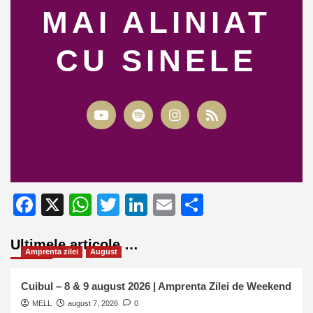
MAI ALINIAT
CU SINELE
Facebook
X
WhatsApp
Twitter
LinkedIn
Email
Partajează
Ultimele articole …
Amprenta zilei
August
Cuibul – 8 & 9 august 2026 | Amprenta Zilei de Weekend
MELL
august 7, 2026
0