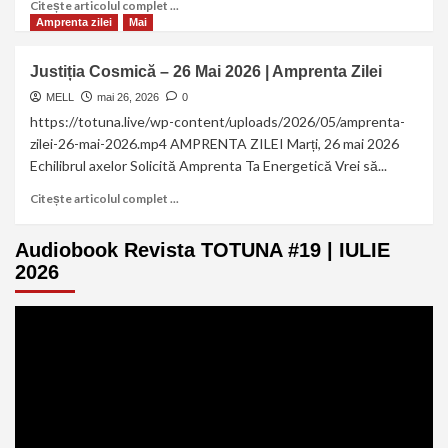
Citește articolul complet ...
Amprenta zilei
Mai
Justiția Cosmică – 26 Mai 2026 | Amprenta Zilei
MELL
mai 26, 2026
0
https://totuna.live/wp-content/uploads/2026/05/amprenta-
zilei-26-mai-2026.mp4 AMPRENTA ZILEI Marți, 26 mai 2026
Echilibrul axelor Solicită Amprenta Ta Energetică Vrei să...
Citește articolul complet ...
Audiobook Revista TOTUNA #19 | IULIE
2026
Player
video