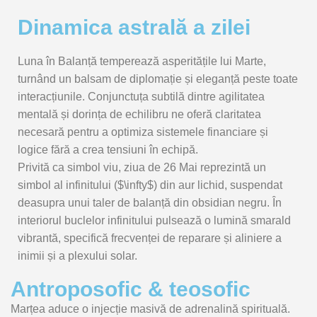
Dinamica astrală a zilei
Luna în Balanță temperează asperitățile lui Marte,
turnând un balsam de diplomație și eleganță peste toate
interacțiunile. Conjunctuța subtilă dintre agilitatea
mentală și dorința de echilibru ne oferă claritatea
necesară pentru a optimiza sistemele financiare și
logice fără a crea tensiuni în echipă.
Privită ca simbol viu, ziua de 26 Mai reprezintă un
simbol al infinitului (
$\infty$
) din aur lichid, suspendat
deasupra unui taler de balanță din obsidian negru. În
interiorul buclelor infinitului pulsează o lumină smarald
vibrantă, specifică frecvenței de reparare și aliniere a
inimii și a plexului solar.
Antroposofic & teosofic
Marțea aduce o injecție masivă de adrenalină spirituală.