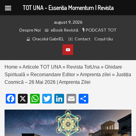
TOT UNA - Essentia Momentum | Revista
august 9, 2026
Despre Noi
eBook Revistă
PODCAST TOT
Oracolul GabriEL
Contact
Coșul tău
Home
»
Articole TOT UNA
»
Revista TotUna
»
Ghidare
Spirituală
»
Recomandare Editor
»
Amprenta zilei
»
Justiția
Cosmică – 26 Mai 2026 | Amprenta Zilei
Facebook
X
WhatsApp
Twitter
LinkedIn
Email
Partajează