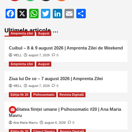
Facebook
X
WhatsApp
Twitter
LinkedIn
Email
Partajează
Ultimele articole …
Amprenta zilei
August
Cuibul – 8 & 9 august 2026 | Amprenta Zilei de Weekend
MELL
august 7, 2026
0
Amprenta zilei
August
Ziua lui De ce – 7 august 2026 | Amprenta Zilei
MELL
august 7, 2026
0
Ediția Nr 20
Psihosomatic
Revista Digitală
Dualitatea ființei umane | Psihosomatic #20 | Ana Maria
Mavru
Ana Maria Mavru
august 6, 2026
0
Ediția Nr 20
Glasul Sinelui
Revista Digitală