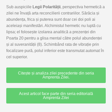
Sub auspiciile
Legii Polarității
, perspectiva hermetică a
zilei ne învață arta reconcilierii contrariilor. Sărăcia și
abundența, frica și puterea sunt doar cei doi poli ai
aceleiași manifestări. Alchimistul hermetic nu luptă cu
lipsa; el folosește izolarea analitică a prezenței din
Poarta 20 pentru a glisa mental către polul abundenței
și al suveranității (8). Schimbând rata de vibrație prin
focalizare pură, polul inferior este transmutat automat în
cel superior.
Citește și analiza zilei precedente din seria
Amprenta Zilei.
Acest articol face parte din seria editorială
Amprenta Zilei