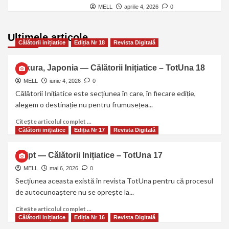
MELL
aprilie 4, 2026
0
Ultimele articole
Călătorii inițiatice
Ediția Nr 18
Revista Digitală
Sakura, Japonia — Călătorii Inițiatice – TotUna 18
MELL
iunie 4, 2026
0
Călătorii Inițiatice este secțiunea în care, în fiecare ediție,
alegem o destinație nu pentru frumusețea...
Citește articolul complet ...
Călătorii inițiatice
Ediția Nr 17
Revista Digitală
Egipt — Călătorii Inițiatice – TotUna 17
MELL
mai 6, 2026
0
Secțiunea aceasta există în revista TotUna pentru că procesul
de autocunoaștere nu se oprește la...
Citește articolul complet ...
Călătorii inițiatice
Ediția Nr 16
Revista Digitală