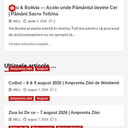
Peru & Bolivia — Acolo unde Pământul devine Cer
| Pământ Sacru TotUna
MELL
aprilie 4, 2026
0
Secțiunea aceasta există în revista TotUna pentru că procesul
de autocunoaștere nu se oprește la...
Citește articolul complet ...
Ultimele articole …
Amprenta zilei
August
Cuibul – 8 & 9 august 2026 | Amprenta Zilei de Weekend
MELL
august 7, 2026
0
Amprenta zilei
August
Ziua lui De ce – 7 august 2026 | Amprenta Zilei
MELL
august 7, 2026
0