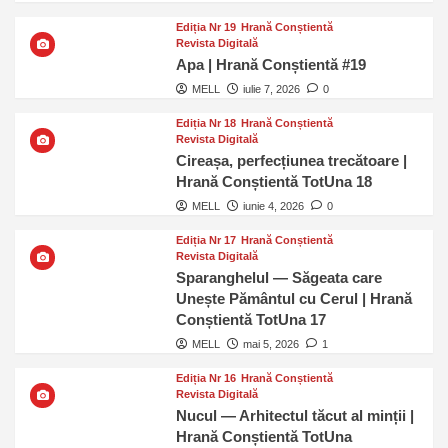
Ediția Nr 19
Hrană Conștientă
Revista Digitală
Apa | Hrană Conștientă #19
MELL
iulie 7, 2026
0
Ediția Nr 18
Hrană Conștientă
Revista Digitală
Cireașa, perfecțiunea trecătoare |
Hrană Conștientă TotUna 18
MELL
iunie 4, 2026
0
Ediția Nr 17
Hrană Conștientă
Revista Digitală
Sparanghelul — Săgeata care
Unește Pământul cu Cerul | Hrană
Conștientă TotUna 17
MELL
mai 5, 2026
1
Ediția Nr 16
Hrană Conștientă
Revista Digitală
Nucul — Arhitectul tăcut al minții |
Hrană Conștientă TotUna