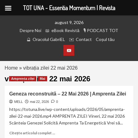
TOT UNA - Essentia Momentum | Revista
august 9, 2026
Despre Noi
eBook Revistă
PODCAST TOT
Oracolul GabriEL
Contact
Coșul tău
Home
»
vibrația zilei 22 mai 2026
vibrația zilei 22 mai 2026
Amprenta zilei
Mai
Geneza reconstruită – 22 Mai 2026 | Amprenta Zilei
MELL
mai 22, 2026
0
https://totuna.live/wp-content/uploads/2026/05/amprenta-
zilei-22-mai-2026.mp4 AMPRENTA ZILEI Vineri, 22 mai 2026
Scânteia Genezei Solicită Amprenta Ta Energetică Vrei să...
Citește articolul complet ...