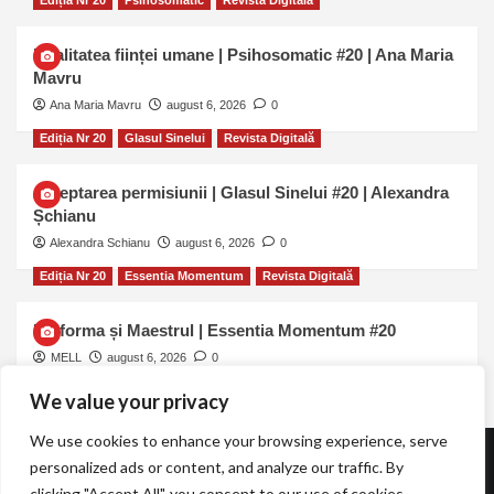
Ediția Nr 20
Psihosomatic
Revista Digitală
Dualitatea ființei umane | Psihosomatic #20 | Ana Maria
Mavru
Ana Maria Mavru
august 6, 2026
0
Ediția Nr 20
Glasul Sinelui
Revista Digitală
Așteptarea permisiunii | Glasul Sinelui #20 | Alexandra
Șchianu
Alexandra Schianu
august 6, 2026
0
Ediția Nr 20
Essentia Momentum
Revista Digitală
Uniforma și Maestrul | Essentia Momentum #20
MELL
august 6, 2026
0
We value your privacy
We use cookies to enhance your browsing experience, serve
personalized ads or content, and analyze our traffic. By
Revista TOT.UNA | Essentia Momentum
clicking "Accept All", you consent to our use of cookies.