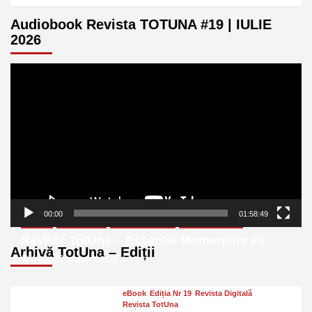
Audiobook Revista TOTUNA #19 | IULIE
2026
Player
video
00:00
01:58:49
eBook
Ediția Nr 20
Revista Digitală
Revista TotUna
Revista TotUna – Essentia Momentum 20
Arhivă TotUna – Ediții
MELL
august 6, 2026
0
eBook
Ediția Nr 19
Revista Digitală
Revista TotUna