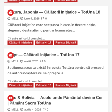
Sakura, Japonia — Călătorii Inițiatice – TotUna 18
MELL
iunie 4, 2026
0
Călătorii Inițiatice este secțiunea în care, în fiecare ediție,
alegem o destinație nu pentru frumusețea...
Citește articolul complet ...
Călătorii inițiatice
Ediția Nr 17
Revista Digitală
Egipt — Călătorii Inițiatice – TotUna 17
MELL
mai 6, 2026
0
Secțiunea aceasta există în revista TotUna pentru că procesul
de autocunoaștere nu se oprește la...
Citește articolul complet ...
Călătorii inițiatice
Ediția Nr 16
Revista Digitală
Peru & Bolivia — Acolo unde Pământul devine Cer
| Pământ Sacru TotUna
MELL
aprilie 4, 2026
0