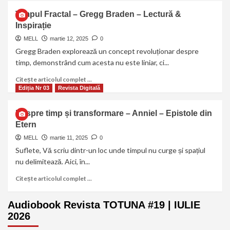
Timpul Fractal – Gregg Braden – Lectură &
Inspirație
MELL
martie 12, 2025
0
Gregg Braden explorează un concept revoluționar despre
timp, demonstrând cum acesta nu este liniar, ci...
Citește articolul complet ...
Ediția Nr 03
Revista Digitală
Despre timp și transformare – Anniel – Epistole din
Etern
MELL
martie 11, 2025
0
Suflete, Vă scriu dintr-un loc unde timpul nu curge și spațiul
nu delimitează. Aici, în...
Citește articolul complet ...
Audiobook Revista TOTUNA #19 | IULIE
2026