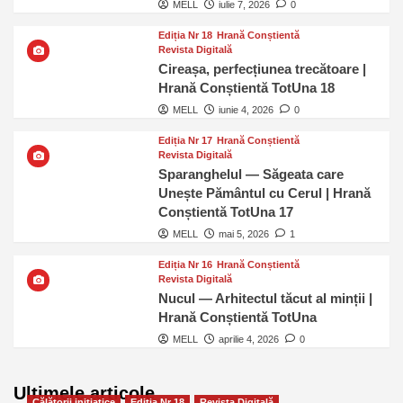
MELL
iulie 7, 2026
0
Ediția Nr 18
Hrană Conștientă
Revista Digitală
Cireașa, perfecțiunea trecătoare |
Hrană Conștientă TotUna 18
MELL
iunie 4, 2026
0
Ediția Nr 17
Hrană Conștientă
Revista Digitală
Sparanghelul — Săgeata care
Unește Pământul cu Cerul | Hrană
Conștientă TotUna 17
MELL
mai 5, 2026
1
Ediția Nr 16
Hrană Conștientă
Revista Digitală
Nucul — Arhitectul tăcut al minții |
Hrană Conștientă TotUna
MELL
aprilie 4, 2026
0
Ultimele articole
Călătorii inițiatice
Ediția Nr 18
Revista Digitală