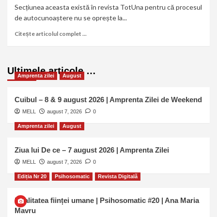
Secțiunea aceasta există în revista TotUna pentru că procesul
de autocunoaștere nu se oprește la...
Citește articolul complet ...
Ultimele articole …
Amprenta zilei
August
Cuibul – 8 & 9 august 2026 | Amprenta Zilei de Weekend
MELL
august 7, 2026
0
Amprenta zilei
August
Ziua lui De ce – 7 august 2026 | Amprenta Zilei
MELL
august 7, 2026
0
Ediția Nr 20
Psihosomatic
Revista Digitală
Dualitatea ființei umane | Psihosomatic #20 | Ana Maria
Mavru