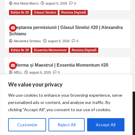
Ana Maria Mavru
august 6, 2026
0
Ediția Nr 20
Glasul Sinelui
Revista Digitală
Așteptarea permisiunii | Glasul Sinelui #20 | Alexandra
Șchianu
Alexandra Schianu
august 6, 2026
0
Ediția Nr 20
Essentia Momentum
Revista Digitală
Uniforma și Maestrul | Essentia Momentum #20
MELL
august 6, 2026
0
We value your privacy
We use cookies to enhance your browsing experience, serve
personalized ads or content, and analyze our traffic. By
Revista TOT.UNA | Essentia Momentum
clicking "Accept All", you consent to our use of cookies.
Copyright © Revista TOT UNA | The Meditation Academy |
Customize
Reject All
Accept All
2026