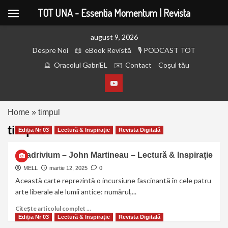
TOT UNA - Essentia Momentum | Revista
august 9, 2026
Despre Noi
eBook Revistă
PODCAST TOT
Oracolul GabriEL
Contact
Coșul tău
Home
»
timpul
timpul
Ediția Nr 03
Lectură & Inspirație
Revista Digitală
Quadrivium – John Martineau – Lectură & Inspirație
MELL
martie 12, 2025
0
Această carte reprezintă o incursiune fascinantă în cele patru
arte liberale ale lumii antice: numărul,...
Citește articolul complet ...
Ediția Nr 03
Lectură & Inspirație
Revista Digitală