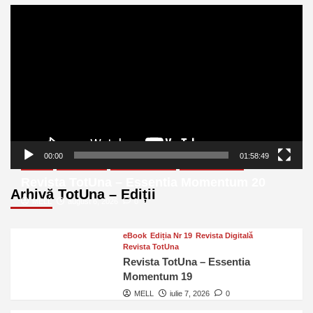
Player
video
00:00
01:58:49
eBook
Ediția Nr 20
Revista Digitală
Revista TotUna
Revista TotUna – Essentia Momentum 20
Arhivă TotUna – Ediții
MELL
august 6, 2026
0
eBook
Ediția Nr 19
Revista Digitală
Revista TotUna
Revista TotUna – Essentia
Momentum 19
MELL
iulie 7, 2026
0