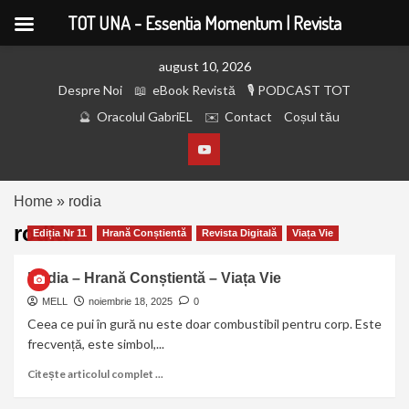
TOT UNA - Essentia Momentum | Revista
august 10, 2026
Despre Noi
eBook Revistă
PODCAST TOT
Oracolul GabriEL
Contact
Coșul tău
Home
»
rodia
rodia
Ediția Nr 11
Hrană Conștientă
Revista Digitală
Viața Vie
Rodia – Hrană Conștientă – Viața Vie
MELL
noiembrie 18, 2025
0
Ceea ce pui în gură nu este doar combustibil pentru corp. Este
frecvență, este simbol,...
Citește articolul complet ...