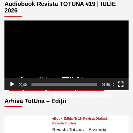
Audiobook Revista TOTUNA #19 | IULIE
2026
Player
video
00:00
01:58:49
eBook
Ediția Nr 20
Revista Digitală
Revista TotUna
Revista TotUna – Essentia Momentum 20
Arhivă TotUna – Ediții
MELL
august 6, 2026
0
eBook
Ediția Nr 19
Revista Digitală
Revista TotUna
Revista TotUna – Essentia