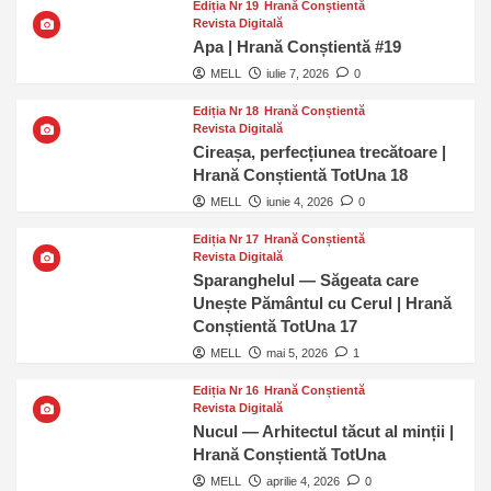
Ediția Nr 19
Hrană Conștientă
Revista Digitală
Apa | Hrană Conștientă #19
MELL
iulie 7, 2026
0
Ediția Nr 18
Hrană Conștientă
Revista Digitală
Cireașa, perfecțiunea trecătoare |
Hrană Conștientă TotUna 18
MELL
iunie 4, 2026
0
Ediția Nr 17
Hrană Conștientă
Revista Digitală
Sparanghelul — Săgeata care
Unește Pământul cu Cerul | Hrană
Conștientă TotUna 17
MELL
mai 5, 2026
1
Ediția Nr 16
Hrană Conștientă
Revista Digitală
Nucul — Arhitectul tăcut al minții |
Hrană Conștientă TotUna
MELL
aprilie 4, 2026
0