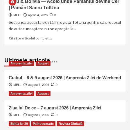
Peru & Bolivia — Acolo unde Pământul devine Cer
| Pământ Sacru TotUna
MELL
aprilie 4, 2026
0
Secțiunea aceasta există în revista TotUna pentru că procesul
de autocunoaștere nu se oprește la...
Citește articolul complet ...
Ultimele articole …
Amprenta zilei
August
Cuibul – 8 & 9 august 2026 | Amprenta Zilei de Weekend
MELL
august 7, 2026
0
Amprenta zilei
August
Ziua lui De ce – 7 august 2026 | Amprenta Zilei
MELL
august 7, 2026
0
Ediția Nr 20
Psihosomatic
Revista Digitală