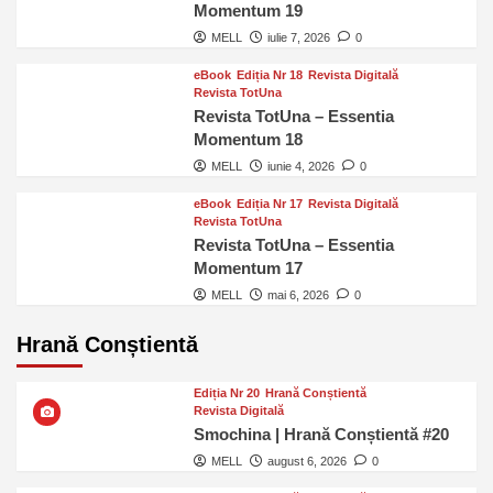
Momentum 19
MELL
iulie 7, 2026
0
eBook
Ediția Nr 18
Revista Digitală
Revista TotUna
Revista TotUna – Essentia
Momentum 18
MELL
iunie 4, 2026
0
eBook
Ediția Nr 17
Revista Digitală
Revista TotUna
Revista TotUna – Essentia
Momentum 17
MELL
mai 6, 2026
0
Hrană Conștientă
Ediția Nr 20
Hrană Conștientă
Revista Digitală
Smochina | Hrană Conștientă #20
MELL
august 6, 2026
0