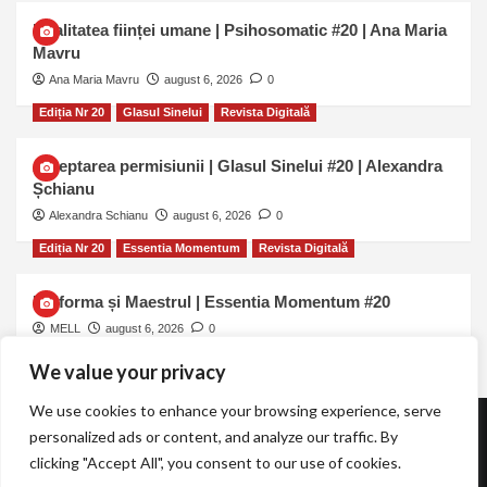
Dualitatea ființei umane | Psihosomatic #20 | Ana Maria
Mavru
Ana Maria Mavru
august 6, 2026
0
Ediția Nr 20
Glasul Sinelui
Revista Digitală
Așteptarea permisiunii | Glasul Sinelui #20 | Alexandra
Șchianu
Alexandra Schianu
august 6, 2026
0
Ediția Nr 20
Essentia Momentum
Revista Digitală
Uniforma și Maestrul | Essentia Momentum #20
MELL
august 6, 2026
0
We value your privacy
We use cookies to enhance your browsing experience, serve
personalized ads or content, and analyze our traffic. By
Revista TOT.UNA | Essentia Momentum
clicking "Accept All", you consent to our use of cookies.