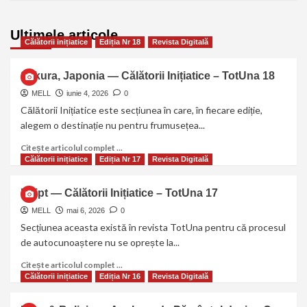
Ultimele articole
Călătorii inițiatice
Ediția Nr 18
Revista Digitală
Sakura, Japonia — Călătorii Inițiatice – TotUna 18
MELL
iunie 4, 2026
0
Călătorii Inițiatice este secțiunea în care, în fiecare ediție,
alegem o destinație nu pentru frumusețea...
Citește articolul complet ...
Călătorii inițiatice
Ediția Nr 17
Revista Digitală
Egipt — Călătorii Inițiatice – TotUna 17
MELL
mai 6, 2026
0
Secțiunea aceasta există în revista TotUna pentru că procesul
de autocunoaștere nu se oprește la...
Citește articolul complet ...
Călătorii inițiatice
Ediția Nr 16
Revista Digitală