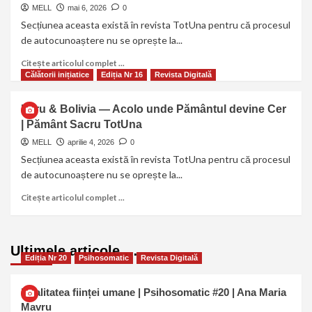
MELL
mai 6, 2026
0
Secțiunea aceasta există în revista TotUna pentru că procesul
de autocunoaștere nu se oprește la...
Citește articolul complet ...
Călătorii inițiatice
Ediția Nr 16
Revista Digitală
Peru & Bolivia — Acolo unde Pământul devine Cer
| Pământ Sacru TotUna
MELL
aprilie 4, 2026
0
Secțiunea aceasta există în revista TotUna pentru că procesul
de autocunoaștere nu se oprește la...
Citește articolul complet ...
Ultimele articole …
Ediția Nr 20
Psihosomatic
Revista Digitală
Dualitatea ființei umane | Psihosomatic #20 | Ana Maria
Mavru