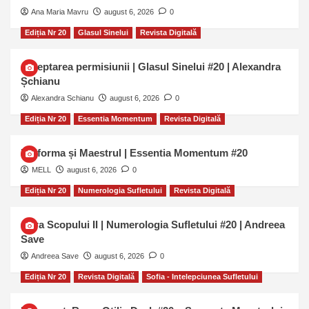
Ana Maria Mavru
august 6, 2026
0
Ediția Nr 20
Glasul Sinelui
Revista Digitală
Așteptarea permisiunii | Glasul Sinelui #20 | Alexandra
Șchianu
Alexandra Schianu
august 6, 2026
0
Ediția Nr 20
Essentia Momentum
Revista Digitală
Uniforma și Maestrul | Essentia Momentum #20
MELL
august 6, 2026
0
Ediția Nr 20
Numerologia Sufletului
Revista Digitală
Cifra Scopului II | Numerologia Sufletului #20 | Andreea
Save
Andreea Save
august 6, 2026
0
Ediția Nr 20
Revista Digitală
Sofia - Intelepciunea Sufletului