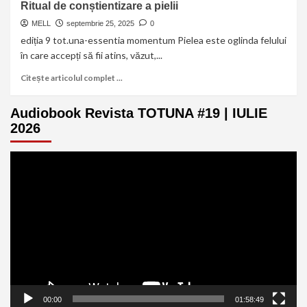
Ritual de conștientizare a pielii
MELL
septembrie 25, 2025
0
ediția 9 tot.una-essentia momentum Pielea este oglinda felului
în care accepți să fii atins, văzut,...
Citește articolul complet ...
Audiobook Revista TOTUNA #19 | IULIE
2026
Player
video
00:00
01:58:49