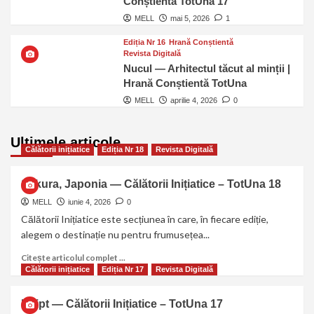
Conștientă TotUna 17
MELL
mai 5, 2026
1
Ediția Nr 16
Hrană Conștientă
Revista Digitală
Nucul — Arhitectul tăcut al minții |
Hrană Conștientă TotUna
MELL
aprilie 4, 2026
0
Ultimele articole
Călătorii inițiatice
Ediția Nr 18
Revista Digitală
Sakura, Japonia — Călătorii Inițiatice – TotUna 18
MELL
iunie 4, 2026
0
Călătorii Inițiatice este secțiunea în care, în fiecare ediție,
alegem o destinație nu pentru frumusețea...
Citește articolul complet ...
Călătorii inițiatice
Ediția Nr 17
Revista Digitală
Egipt — Călătorii Inițiatice – TotUna 17