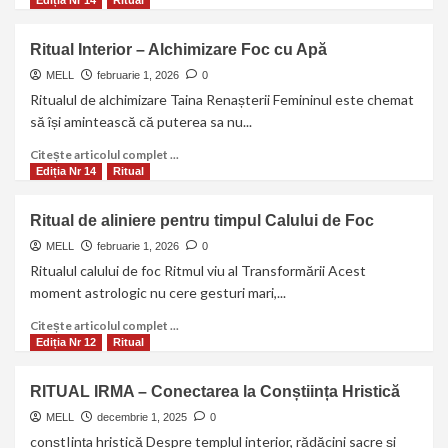
Ediția Nr 14
Ritual
Ritual Interior – Alchimizare Foc cu Apă
MELL
februarie 1, 2026
0
Ritualul de alchimizare Taina Renașterii Femininul este chemat
să își amintească că puterea sa nu...
Citește articolul complet ...
Ediția Nr 14
Ritual
Ritual de aliniere pentru timpul Calului de Foc
MELL
februarie 1, 2026
0
Ritualul calului de foc Ritmul viu al Transformării Acest
moment astrologic nu cere gesturi mari,...
Citește articolul complet ...
Ediția Nr 12
Ritual
RITUAL IRMA – Conectarea la Conștiința Hristică
MELL
decembrie 1, 2025
0
conștIința hristică Despre templul interior, rădăcini sacre și