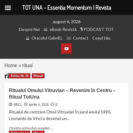
TOT UNA - Essentia Momentum | Revista
august 6, 2026
Despre Noi
eBook Revistă
PODCAST TOT
Oracolul GabriEL
Contact
Coșul tău
Home
»
ritual
ritual
Ediția Nr 16
Ritual
Ritualul Omului Vitruvian – Revenire în Centru –
Ritual TotUna
MELL
aprilie 4, 2026
0
Ritualul de centrare Omul Vitruvian În jurul anului 1490,
Leonardo da Vinci a desenat un...
Citește articolul complet ...