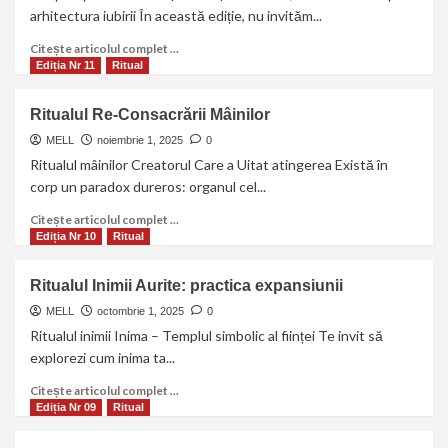
arhitectura iubirii În această ediție, nu invităm...
Citește articolul complet ...
Ediția Nr 11
Ritual
Ritualul Re-Consacrării Mâinilor
MELL
noiembrie 1, 2025
0
Ritualul mâinilor Creatorul Care a Uitat atingerea Există în
corp un paradox dureros: organul cel...
Citește articolul complet ...
Ediția Nr 10
Ritual
Ritualul Inimii Aurite: practica expansiunii
MELL
octombrie 1, 2025
0
Ritualul inimii Inima – Templul simbolic al ființei Te invit să
explorezi cum inima ta...
Citește articolul complet ...
Ediția Nr 09
Ritual