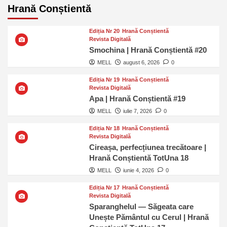
Hrană Conștientă
Ediția Nr 20
Hrană Conștientă
Revista Digitală
Smochina | Hrană Conștientă #20
MELL
august 6, 2026
0
Ediția Nr 19
Hrană Conștientă
Revista Digitală
Apa | Hrană Conștientă #19
MELL
iulie 7, 2026
0
Ediția Nr 18
Hrană Conștientă
Revista Digitală
Cireașa, perfecțiunea trecătoare |
Hrană Conștientă TotUna 18
MELL
iunie 4, 2026
0
Ediția Nr 17
Hrană Conștientă
Revista Digitală
Sparanghelul — Săgeata care
Unește Pământul cu Cerul | Hrană