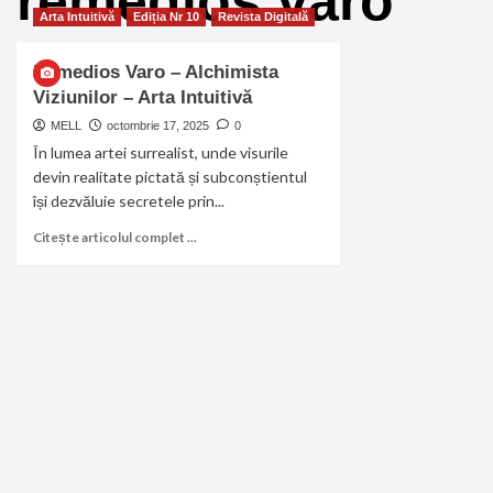
remedios varo
Arta Intuitivă
Ediția Nr 10
Revista Digitală
Remedios Varo – Alchimista
Viziunilor – Arta Intuitivă
MELL
octombrie 17, 2025
0
În lumea artei surrealist, unde visurile
devin realitate pictată și subconștientul
își dezvăluie secretele prin...
Citește articolul complet ...