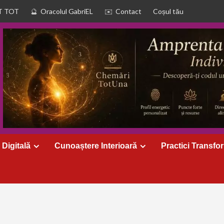
T TOT
Oracolul GabriEL
Contact
Coșul tău
 Digitală
Cunoaștere Interioară
Practici Transfo