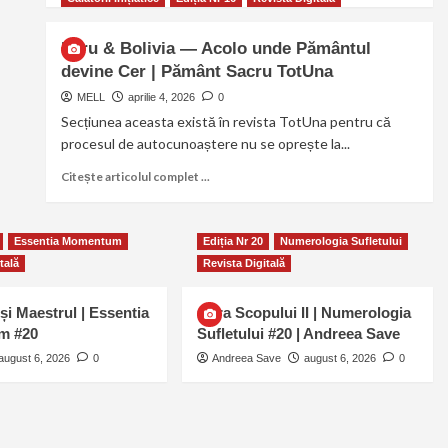
Peru & Bolivia — Acolo unde Pământul
devine Cer | Pământ Sacru TotUna
MELL
aprilie 4, 2026
0
Secțiunea aceasta există în revista TotUna pentru că
procesul de autocunoaștere nu se oprește la...
Citește articolul complet ...
Essentia Momentum
Ediția Nr 20
Numerologia Sufletului
tală
Revista Digitală
și Maestrul | Essentia
Cifra Scopului II | Numerologia
m #20
Sufletului #20 | Andreea Save
august 6, 2026
0
Andreea Save
august 6, 2026
0