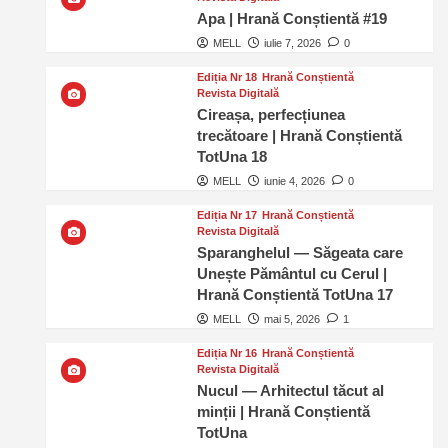
Apa | Hrană Conștientă #19
MELL
iulie 7, 2026
0
Ediția Nr 18
Hrană Conștientă
Revista Digitală
Cireașa, perfecțiunea
trecătoare | Hrană Conștientă
TotUna 18
MELL
iunie 4, 2026
0
Ediția Nr 17
Hrană Conștientă
Revista Digitală
Sparanghelul — Săgeata care
Unește Pământul cu Cerul |
Hrană Conștientă TotUna 17
MELL
mai 5, 2026
1
Ediția Nr 16
Hrană Conștientă
Revista Digitală
Nucul — Arhitectul tăcut al
minții | Hrană Conștientă
TotUna