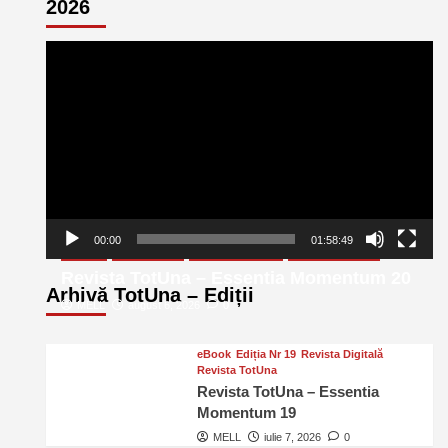
2026
Player
video
00:00
01:58:49
eBook
Ediția Nr 20
Revista Digitală
Revista TotUna
Revista TotUna – Essentia Momentum 20
Arhivă TotUna – Ediții
MELL
august 6, 2026
0
eBook
Ediția Nr 19
Revista Digitală
Revista TotUna
Revista TotUna – Essentia
Momentum 19
MELL
iulie 7, 2026
0