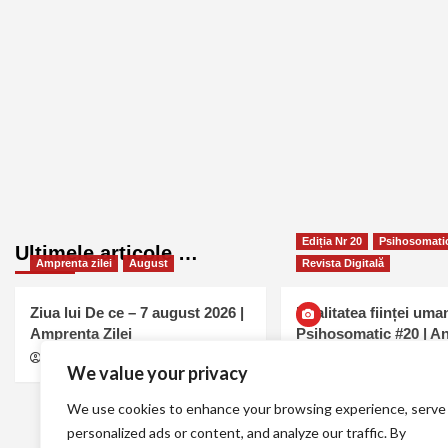
Ediția Nr 20
Psihosomati
Ultimele articole …
Amprenta zilei
August
Revista Digitală
Ziua lui De ce – 7 august 2026 |
Dualitatea ființei uman
Amprenta Zilei
Psihosomatic #20 | A
Mavru
MELL
august 7, 2026
0
We value your privacy
Ana Maria Mavru
august
0
We use cookies to enhance your browsing experience, serve
personalized ads or content, and analyze our traffic. By