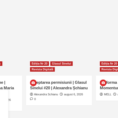
c
Ediția Nr 20
Glasul Sinelui
Ediția Nr 20
Revista Digitală
Revista Digi
e |
Așteptarea permisiunii | Glasul
Uniforma 
na Maria
Sinelui #20 | Alexandra Șchianu
Momentu
Alexandra Schianu
august 6, 2026
MELL
0
 6, 2026