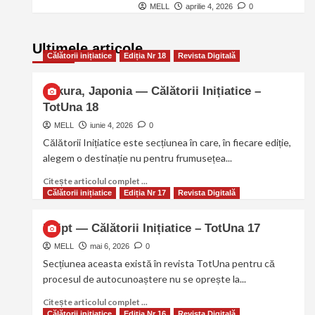
MELL
aprilie 4, 2026
0
Ultimele articole
Călătorii inițiatice
Ediția Nr 18
Revista Digitală
Sakura, Japonia — Călătorii Inițiatice –
TotUna 18
MELL
iunie 4, 2026
0
Călătorii Inițiatice este secțiunea în care, în fiecare ediție,
alegem o destinație nu pentru frumusețea...
Citește articolul complet ...
Călătorii inițiatice
Ediția Nr 17
Revista Digitală
Egipt — Călătorii Inițiatice – TotUna 17
MELL
mai 6, 2026
0
Secțiunea aceasta există în revista TotUna pentru că
procesul de autocunoaștere nu se oprește la...
Citește articolul complet ...
Călătorii inițiatice
Ediția Nr 16
Revista Digitală