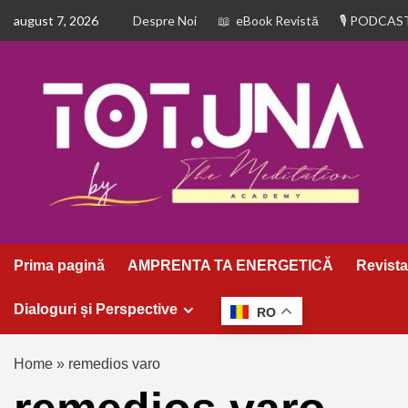
august 7, 2026
Despre Noi
eBook Revistă
PODCAS
Prima pagină
AMPRENTA TA ENERGETICĂ
Revista
Dialoguri și Perspective
RO
Home
»
remedios varo