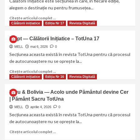
Călătorii Inițiatice este secțiunea în care, în fiecare ediție,
alegem o destinație nu pentru frumusețea...
Citește articolul complet ...
Călătorii inițiatice
Ediția Nr 17
Revista Digitală
Egipt — Călătorii Inițiatice – TotUna 17
MELL
mai 6, 2026
0
Secțiunea aceasta există în revista TotUna pentru că procesul
de autocunoaștere nu se oprește la...
Citește articolul complet ...
Călătorii inițiatice
Ediția Nr 16
Revista Digitală
Peru & Bolivia — Acolo unde Pământul devine Cer
| Pământ Sacru TotUna
MELL
aprilie 4, 2026
0
Secțiunea aceasta există în revista TotUna pentru că procesul
de autocunoaștere nu se oprește la...
Citește articolul complet ...