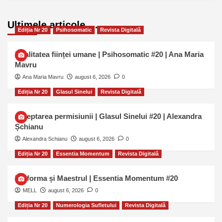
Ultimele articole …
Ediția Nr 20
Psihosomatic
Revista Digitală
Dualitatea ființei umane | Psihosomatic #20 | Ana Maria
Mavru
Ana Maria Mavru
august 6, 2026
0
Ediția Nr 20
Glasul Sinelui
Revista Digitală
Așteptarea permisiunii | Glasul Sinelui #20 | Alexandra
Șchianu
Alexandra Schianu
august 6, 2026
0
Ediția Nr 20
Essentia Momentum
Revista Digitală
Uniforma și Maestrul | Essentia Momentum #20
MELL
august 6, 2026
0
Ediția Nr 20
Numerologia Sufletului
Revista Digitală