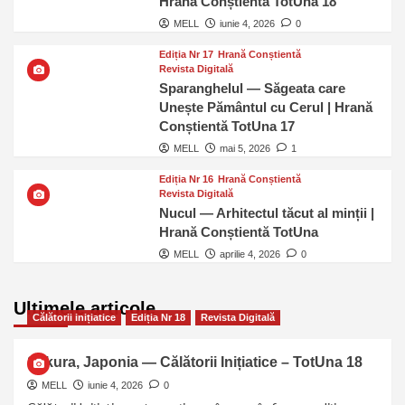
Hrană Conștientă TotUna 18
MELL
iunie 4, 2026
0
Ediția Nr 17
Hrană Conștientă
Revista Digitală
Sparanghelul — Săgeata care
Unește Pământul cu Cerul | Hrană
Conștientă TotUna 17
MELL
mai 5, 2026
1
Ediția Nr 16
Hrană Conștientă
Revista Digitală
Nucul — Arhitectul tăcut al minții |
Hrană Conștientă TotUna
MELL
aprilie 4, 2026
0
Ultimele articole
Călătorii inițiatice
Ediția Nr 18
Revista Digitală
Sakura, Japonia — Călătorii Inițiatice – TotUna 18
MELL
iunie 4, 2026
0