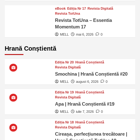
eBook
Ediția Nr 17
Revista Digitală
Revista TotUna
Revista TotUna – Essentia
Momentum 17
MELL
mai 6, 2026
0
Hrană Conștientă
Ediția Nr 20
Hrană Conștientă
Revista Digitală
Smochina | Hrană Conștientă #20
MELL
august 6, 2026
0
Ediția Nr 19
Hrană Conștientă
Revista Digitală
Apa | Hrană Conștientă #19
MELL
iulie 7, 2026
0
Ediția Nr 18
Hrană Conștientă
Revista Digitală
Cireașa, perfecțiunea trecătoare |