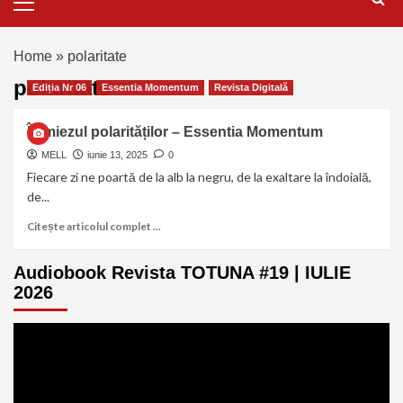
Home
»
polaritate
polaritate
Ediția Nr 06
Essentia Momentum
Revista Digitală
În miezul polarităților – Essentia Momentum
MELL
iunie 13, 2025
0
Fiecare zi ne poartă de la alb la negru, de la exaltare la îndoială,
de...
Citește articolul complet ...
Audiobook Revista TOTUNA #19 | IULIE
2026
Player
video