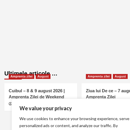
Ultimele articole …
Amprenta zilei
August
Amprenta zilei
August
Cuibul – 8 & 9 august 2026 |
Ziua lui De ce – 7 aug
Amprenta Zilei de Weekend
Amprenta Zilei
MELL
august 7, 2026
0
MELL
august 7, 2026
We value your privacy
We use cookies to enhance your browsing experience, serve
personalized ads or content, and analyze our traffic. By