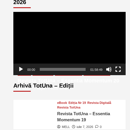
2026
Player
video
00:00
01:58:49
eBook
Ediția Nr 20
Revista Digitală
Revista TotUna
Revista TotUna – Essentia Momentum 20
Arhivă TotUna – Ediții
MELL
august 6, 2026
0
eBook
Ediția Nr 19
Revista Digitală
Revista TotUna
Revista TotUna – Essentia
Momentum 19
MELL
iulie 7, 2026
0