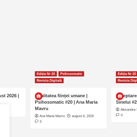
Ediția Nr 20
Psihosomatic
Ediția Nr 20
Revista Digitală
Revista Digi
ust 2026 |
Dualitatea ființei umane |
Așteptare
Psihosomatic #20 | Ana Maria
Sinelui #
Mavru
0
Alexandra 
0
Ana Maria Mavru
august 6, 2026
0