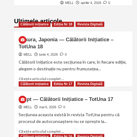
MELL
aprilie 4, 2026
0
Ultimele articole
Călătorii inițiatice
Ediția Nr 18
Revista Digitală
Sakura, Japonia — Călătorii Inițiatice –
TotUna 18
MELL
iunie 4, 2026
0
Călătorii Inițiatice este secțiunea în care, în fiecare ediție,
alegem o destinație nu pentru frumusețea...
Citește articolul complet ...
Călătorii inițiatice
Ediția Nr 17
Revista Digitală
Egipt — Călătorii Inițiatice – TotUna 17
MELL
mai 6, 2026
0
Secțiunea aceasta există în revista TotUna pentru că
procesul de autocunoaștere nu se oprește la...
Citește articolul complet ...
Călătorii inițiatice
Ediția Nr 16
Revista Digitală