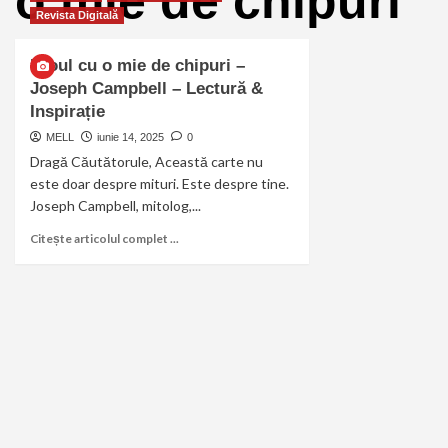
o mie de chipuri
Revista Digitală
Eroul cu o mie de chipuri –
Joseph Campbell – Lectură &
Inspirație
MELL
iunie 14, 2025
0
Dragă Căutătorule, Această carte nu
este doar despre mituri. Este despre tine.
Joseph Campbell, mitolog,...
Citește articolul complet ...