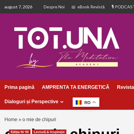
august 7, 2026
Despre Noi
eBook Revistă
PODCAS
Prima pagină
AMPRENTA TA ENERGETICĂ
Revista
Dialoguri și Perspective
RO
Home
»
o mie de chipuri
Ediția Nr 06
Lectură & Inspirație