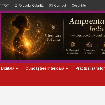
T TOT
Oracolul GabriEL
Contact
Coșul tău
 Digitală
Cunoaștere Interioară
Practici Transfo