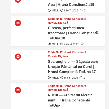
Apa | Hrană Conștientă #19
MELL
iulie 7, 2026
0
Ediția Nr 18
Hrană Conștientă
Revista Digitală
Cireașa, perfecțiunea
trecătoare | Hrană Conștientă
TotUna 18
MELL
iunie 4, 2026
0
Ediția Nr 17
Hrană Conștientă
Revista Digitală
Sparanghelul — Săgeata care
Unește Pământul cu Cerul |
Hrană Conștientă TotUna 17
MELL
mai 5, 2026
1
Ediția Nr 16
Hrană Conștientă
Revista Digitală
Nucul — Arhitectul tăcut al
minții | Hrană Conștientă
TotUna