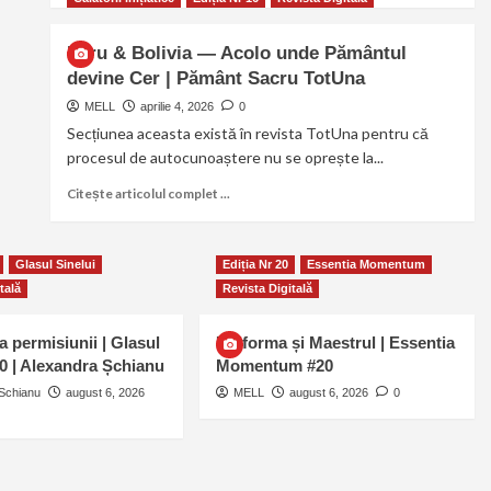
Peru & Bolivia — Acolo unde Pământul
devine Cer | Pământ Sacru TotUna
MELL
aprilie 4, 2026
0
Secțiunea aceasta există în revista TotUna pentru că
procesul de autocunoaștere nu se oprește la...
Citește articolul complet ...
Glasul Sinelui
Ediția Nr 20
Essentia Momentum
tală
Revista Digitală
a permisiunii | Glasul
Uniforma și Maestrul | Essentia
20 | Alexandra Șchianu
Momentum #20
Schianu
august 6, 2026
MELL
august 6, 2026
0