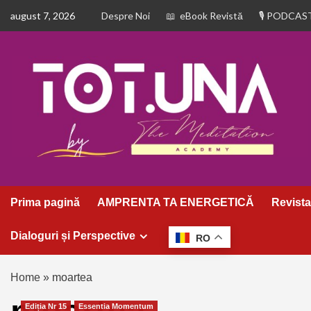
august 7, 2026
Despre Noi
eBook Revistă
PODCAS
Prima pagină
AMPRENTA TA ENERGETICĂ
Revista
Dialoguri și Perspective
RO
Home
»
moartea
Ediția Nr 15
Essentia Momentum