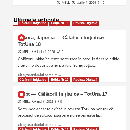
MELL
aprilie 4, 2026
0
Ultimele articole
Călătorii inițiatice
Ediția Nr 18
Revista Digitală
Sakura, Japonia — Călătorii Inițiatice –
TotUna 18
MELL
iunie 4, 2026
0
Călătorii Inițiatice este secțiunea în care, în fiecare ediție,
alegem o destinație nu pentru frumusețea...
Citește articolul complet ...
Călătorii inițiatice
Ediția Nr 17
Revista Digitală
Egipt — Călătorii Inițiatice – TotUna 17
MELL
mai 6, 2026
0
Secțiunea aceasta există în revista TotUna pentru că
procesul de autocunoaștere nu se oprește la...
Citește articolul complet ...
Călătorii inițiatice
Ediția Nr 16
Revista Digitală