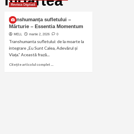
moartea
Revista Digitală
Transhumanța sufletului –
Mărturie – Essentia Momentum
MELL
martie 2, 2026
0
Transhumanta sufletului: de la moarte la
integrare „Eu Sunt Calea, Adevărul și
Viața.” Această frază...
Citește articolul complet ...