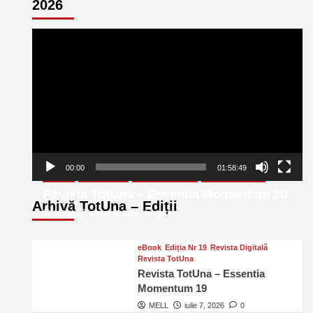
2026
Player
video
00:00
01:58:49
eBook
Ediția Nr 20
Revista Digitală
Revista TotUna
Revista TotUna – Essentia Momentum 20
Arhivă TotUna – Ediții
MELL
august 6, 2026
0
eBook
Ediția Nr 19
Revista Digitală
Revista TotUna
Revista TotUna – Essentia
Momentum 19
MELL
iulie 7, 2026
0