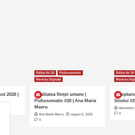
Ediția Nr 20
Psihosomatic
Ediția Nr 20
Revista Digitală
Revista Digi
ust 2026 |
Dualitatea ființei umane |
Așteptare
Psihosomatic #20 | Ana Maria
Sinelui #
Mavru
0
Alexandra 
0
Ana Maria Mavru
august 6, 2026
0