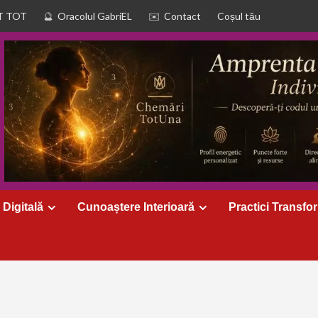
T TOT
Oracolul GabriEL
Contact
Coșul tău
 Digitală
Cunoaștere Interioară
Practici Transfo