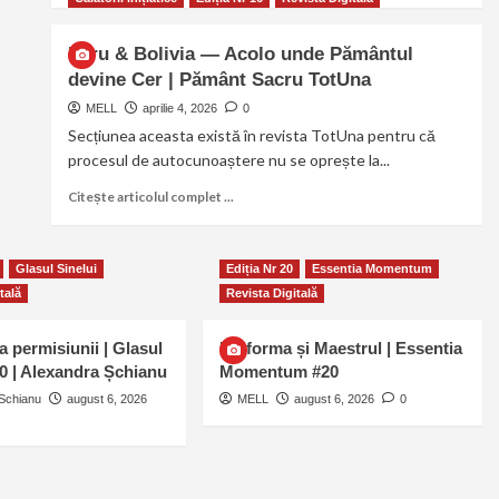
Peru & Bolivia — Acolo unde Pământul
devine Cer | Pământ Sacru TotUna
MELL
aprilie 4, 2026
0
Secțiunea aceasta există în revista TotUna pentru că
procesul de autocunoaștere nu se oprește la...
Citește articolul complet ...
Glasul Sinelui
Ediția Nr 20
Essentia Momentum
tală
Revista Digitală
a permisiunii | Glasul
Uniforma și Maestrul | Essentia
20 | Alexandra Șchianu
Momentum #20
Schianu
august 6, 2026
MELL
august 6, 2026
0