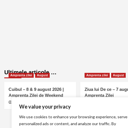
Ultimele articole …
Amprenta zilei
August
Amprenta zilei
August
Cuibul – 8 & 9 august 2026 |
Ziua lui De ce – 7 aug
Amprenta Zilei de Weekend
Amprenta Zilei
MELL
august 7, 2026
0
MELL
august 7, 2026
We value your privacy
We use cookies to enhance your browsing experience, serve
personalized ads or content, and analyze our traffic. By