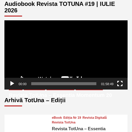
Audiobook Revista TOTUNA #19 | IULIE
2026
Player
video
00:00
01:58:49
eBook
Ediția Nr 20
Revista Digitală
Revista TotUna
Revista TotUna – Essentia Momentum 20
Arhivă TotUna – Ediții
MELL
august 6, 2026
0
eBook
Ediția Nr 19
Revista Digitală
Revista TotUna
Revista TotUna – Essentia