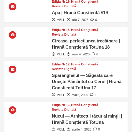
Ediția Nr 19
Hrană Conștientă
Revista Digitală
Apa | Hrană Conștientă #19
MELL
iulie 7, 2026
0
Ediția Nr 18
Hrană Conștientă
Revista Digitală
Cireașa, perfecțiunea trecătoare |
Hrană Conștientă TotUna 18
MELL
iunie 4, 2026
0
Ediția Nr 17
Hrană Conștientă
Revista Digitală
Sparanghelul — Săgeata care
Unește Pământul cu Cerul | Hrană
Conștientă TotUna 17
MELL
mai 5, 2026
1
Ediția Nr 16
Hrană Conștientă
Revista Digitală
Nucul — Arhitectul tăcut al minții |
Hrană Conștientă TotUna
MELL
aprilie 4, 2026
0