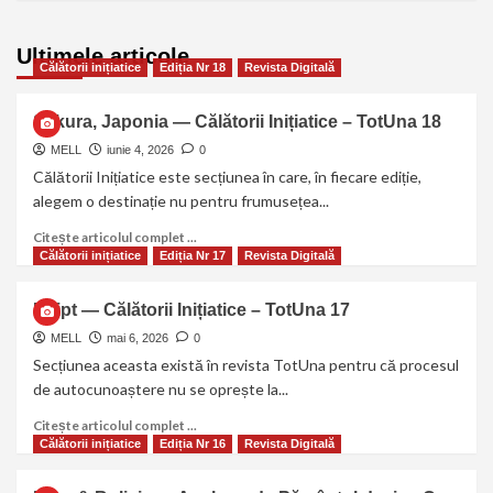
Ultimele articole
Călătorii inițiatice
Ediția Nr 18
Revista Digitală
Sakura, Japonia — Călătorii Inițiatice – TotUna 18
MELL
iunie 4, 2026
0
Călătorii Inițiatice este secțiunea în care, în fiecare ediție,
alegem o destinație nu pentru frumusețea...
Citește articolul complet ...
Călătorii inițiatice
Ediția Nr 17
Revista Digitală
Egipt — Călătorii Inițiatice – TotUna 17
MELL
mai 6, 2026
0
Secțiunea aceasta există în revista TotUna pentru că procesul
de autocunoaștere nu se oprește la...
Citește articolul complet ...
Călătorii inițiatice
Ediția Nr 16
Revista Digitală