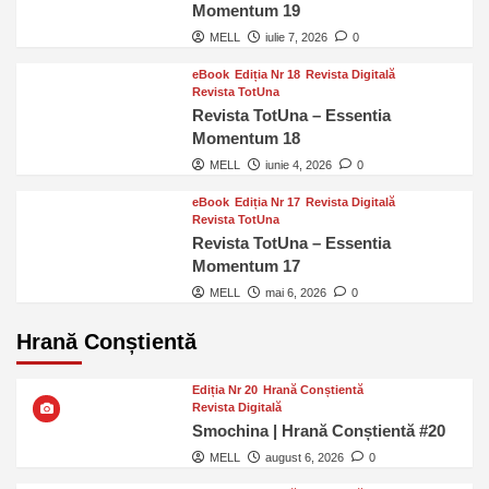
Momentum 19
MELL
iulie 7, 2026
0
eBook
Ediția Nr 18
Revista Digitală
Revista TotUna
Revista TotUna – Essentia
Momentum 18
MELL
iunie 4, 2026
0
eBook
Ediția Nr 17
Revista Digitală
Revista TotUna
Revista TotUna – Essentia
Momentum 17
MELL
mai 6, 2026
0
Hrană Conștientă
Ediția Nr 20
Hrană Conștientă
Revista Digitală
Smochina | Hrană Conștientă #20
MELL
august 6, 2026
0