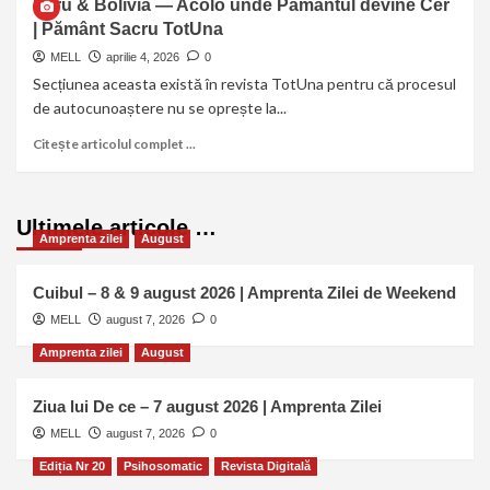
Peru & Bolivia — Acolo unde Pământul devine Cer
| Pământ Sacru TotUna
MELL
aprilie 4, 2026
0
Secțiunea aceasta există în revista TotUna pentru că procesul
de autocunoaștere nu se oprește la...
Citește articolul complet ...
Ultimele articole …
Amprenta zilei
August
Cuibul – 8 & 9 august 2026 | Amprenta Zilei de Weekend
MELL
august 7, 2026
0
Amprenta zilei
August
Ziua lui De ce – 7 august 2026 | Amprenta Zilei
MELL
august 7, 2026
0
Ediția Nr 20
Psihosomatic
Revista Digitală