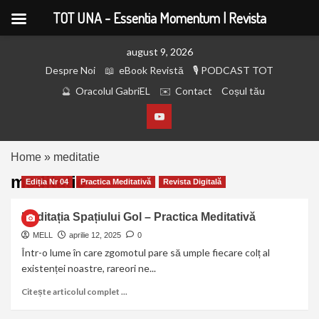
TOT UNA - Essentia Momentum | Revista
august 9, 2026
Despre Noi
eBook Revistă
PODCAST TOT
Oracolul GabriEL
Contact
Coșul tău
Home
»
meditatie
meditatie
Ediția Nr 04
Practica Meditativă
Revista Digitală
Meditația Spațiului Gol – Practica Meditativă
MELL
aprilie 12, 2025
0
Într-o lume în care zgomotul pare să umple fiecare colț al
existenței noastre, rareori ne...
Citește articolul complet ...