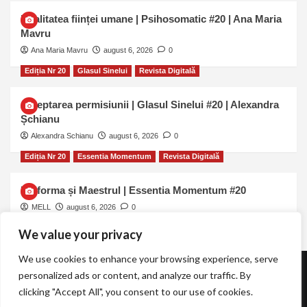
Dualitatea ființei umane | Psihosomatic #20 | Ana Maria
Mavru
Ana Maria Mavru
august 6, 2026
0
Ediția Nr 20
Glasul Sinelui
Revista Digitală
Așteptarea permisiunii | Glasul Sinelui #20 | Alexandra
Șchianu
Alexandra Schianu
august 6, 2026
0
Ediția Nr 20
Essentia Momentum
Revista Digitală
Uniforma și Maestrul | Essentia Momentum #20
MELL
august 6, 2026
0
We value your privacy
We use cookies to enhance your browsing experience, serve
personalized ads or content, and analyze our traffic. By
Revista TOT.UNA | Essentia Momentum
clicking "Accept All", you consent to our use of cookies.