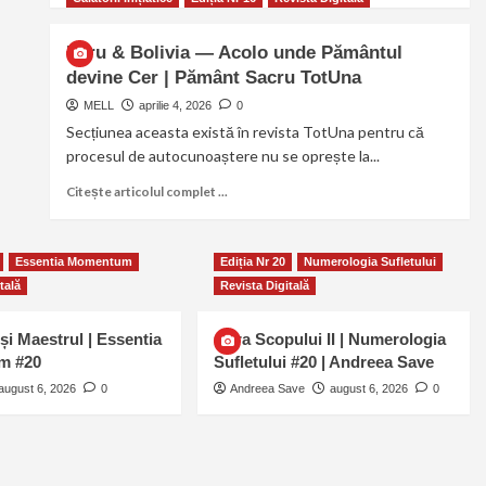
Peru & Bolivia — Acolo unde Pământul
devine Cer | Pământ Sacru TotUna
MELL
aprilie 4, 2026
0
Secțiunea aceasta există în revista TotUna pentru că
procesul de autocunoaștere nu se oprește la...
Citește articolul complet ...
Essentia Momentum
Ediția Nr 20
Numerologia Sufletului
tală
Revista Digitală
și Maestrul | Essentia
Cifra Scopului II | Numerologia
m #20
Sufletului #20 | Andreea Save
august 6, 2026
0
Andreea Save
august 6, 2026
0