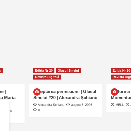
c
Ediția Nr 20
Glasul Sinelui
Ediția Nr 20
Revista Digitală
Revista Digi
e |
Așteptarea permisiunii | Glasul
Uniforma 
na Maria
Sinelui #20 | Alexandra Șchianu
Momentu
Alexandra Schianu
august 6, 2026
MELL
0
 6, 2026