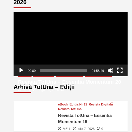
2026
Player
video
00:00
01:58:49
eBook
Ediția Nr 20
Revista Digitală
Revista TotUna
Revista TotUna – Essentia Momentum 20
Arhivă TotUna – Ediții
MELL
august 6, 2026
0
eBook
Ediția Nr 19
Revista Digitală
Revista TotUna
Revista TotUna – Essentia
Momentum 19
MELL
iulie 7, 2026
0