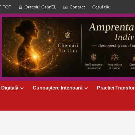
T TOT
Oracolul GabriEL
Contact
Coșul tău
 Digitală
Cunoaștere Interioară
Practici Transfo