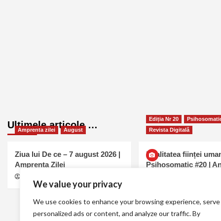
Ediția Nr 20
Psihosomati
Ultimele articole …
Amprenta zilei
August
Revista Digitală
Ziua lui De ce – 7 august 2026 |
Dualitatea ființei uman
Amprenta Zilei
Psihosomatic #20 | A
Mavru
MELL
august 7, 2026
0
We value your privacy
Ana Maria Mavru
august
0
We use cookies to enhance your browsing experience, serve
personalized ads or content, and analyze our traffic. By