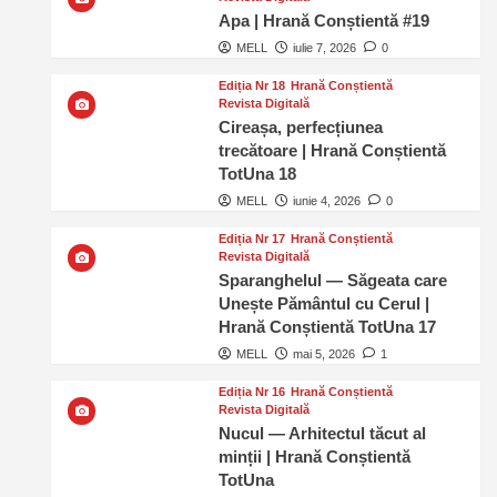
Apa | Hrană Conștientă #19
MELL
iulie 7, 2026
0
Ediția Nr 18
Hrană Conștientă
Revista Digitală
Cireașa, perfecțiunea
trecătoare | Hrană Conștientă
TotUna 18
MELL
iunie 4, 2026
0
Ediția Nr 17
Hrană Conștientă
Revista Digitală
Sparanghelul — Săgeata care
Unește Pământul cu Cerul |
Hrană Conștientă TotUna 17
MELL
mai 5, 2026
1
Ediția Nr 16
Hrană Conștientă
Revista Digitală
Nucul — Arhitectul tăcut al
minții | Hrană Conștientă
TotUna