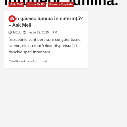
intuneric lumina.
Ask Mell
Ediția Nr 03
Revista Digitală
Cum găsesc lumina în suferință?
– Ask Mell
MELL
martie 12, 2025
0
Întrebările sunt porți spre conștientizare.
Uneori, ele nu caută doar răspunsuri, ci
deschid spații interioare...
Citește articolul complet ...