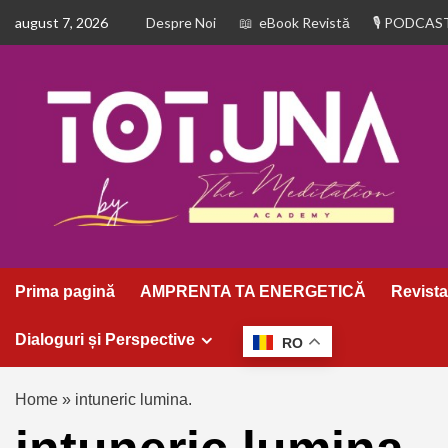
august 7, 2026
Despre Noi
eBook Revistă
PODCAS
Prima pagină
AMPRENTA TA ENERGETICĂ
Revista
Dialoguri și Perspective
RO
Home
»
intuneric lumina.