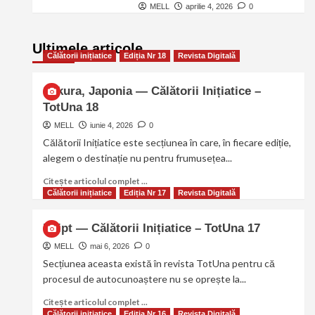
MELL
aprilie 4, 2026
0
Ultimele articole
Călătorii inițiatice
Ediția Nr 18
Revista Digitală
Sakura, Japonia — Călătorii Inițiatice –
TotUna 18
MELL
iunie 4, 2026
0
Călătorii Inițiatice este secțiunea în care, în fiecare ediție,
alegem o destinație nu pentru frumusețea...
Citește articolul complet ...
Călătorii inițiatice
Ediția Nr 17
Revista Digitală
Egipt — Călătorii Inițiatice – TotUna 17
MELL
mai 6, 2026
0
Secțiunea aceasta există în revista TotUna pentru că
procesul de autocunoaștere nu se oprește la...
Citește articolul complet ...
Călătorii inițiatice
Ediția Nr 16
Revista Digitală