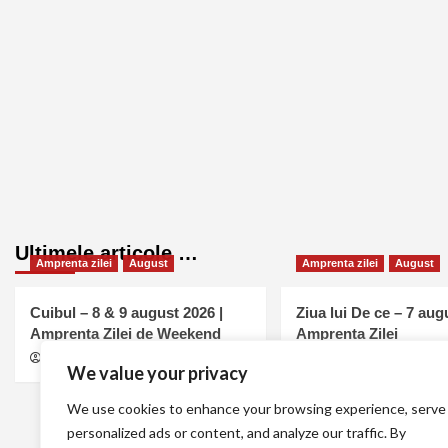
Ultimele articole …
Amprenta zilei
August
Amprenta zilei
August
Cuibul – 8 & 9 august 2026 |
Ziua lui De ce – 7 aug
Amprenta Zilei de Weekend
Amprenta Zilei
MELL
august 7, 2026
0
MELL
august 7, 2026
We value your privacy
We use cookies to enhance your browsing experience, serve
personalized ads or content, and analyze our traffic. By