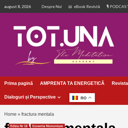
august 8, 2026
Despre Noi
eBook Revistă
PODCAS
Prima pagină
AMPRENTA TA ENERGETICĂ
Revista
Dialoguri și Perspective
RO
Home
»
fractura mentala
Ediția Nr 18
Essentia Momentum