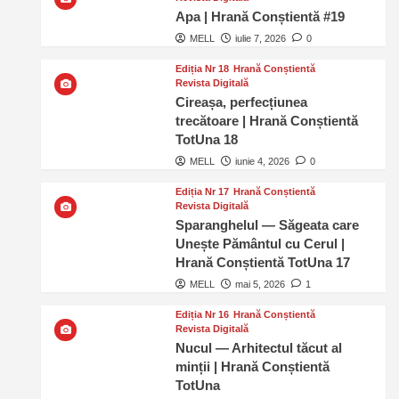
Apa | Hrană Conștientă #19
MELL
iulie 7, 2026
0
Ediția Nr 18
Hrană Conștientă
Revista Digitală
Cireașa, perfecțiunea
trecătoare | Hrană Conștientă
TotUna 18
MELL
iunie 4, 2026
0
Ediția Nr 17
Hrană Conștientă
Revista Digitală
Sparanghelul — Săgeata care
Unește Pământul cu Cerul |
Hrană Conștientă TotUna 17
MELL
mai 5, 2026
1
Ediția Nr 16
Hrană Conștientă
Revista Digitală
Nucul — Arhitectul tăcut al
minții | Hrană Conștientă
TotUna