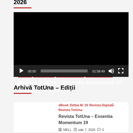
2026
Player
video
00:00
01:58:49
eBook
Ediția Nr 20
Revista Digitală
Revista TotUna
Revista TotUna – Essentia Momentum 20
Arhivă TotUna – Ediții
MELL
august 6, 2026
0
eBook
Ediția Nr 19
Revista Digitală
Revista TotUna
Revista TotUna – Essentia
Momentum 19
MELL
iulie 7, 2026
0