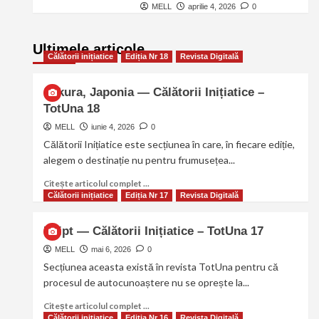
MELL
aprilie 4, 2026
0
Ultimele articole
Călătorii inițiatice
Ediția Nr 18
Revista Digitală
Sakura, Japonia — Călătorii Inițiatice –
TotUna 18
MELL
iunie 4, 2026
0
Călătorii Inițiatice este secțiunea în care, în fiecare ediție,
alegem o destinație nu pentru frumusețea...
Citește articolul complet ...
Călătorii inițiatice
Ediția Nr 17
Revista Digitală
Egipt — Călătorii Inițiatice – TotUna 17
MELL
mai 6, 2026
0
Secțiunea aceasta există în revista TotUna pentru că
procesul de autocunoaștere nu se oprește la...
Citește articolul complet ...
Călătorii inițiatice
Ediția Nr 16
Revista Digitală