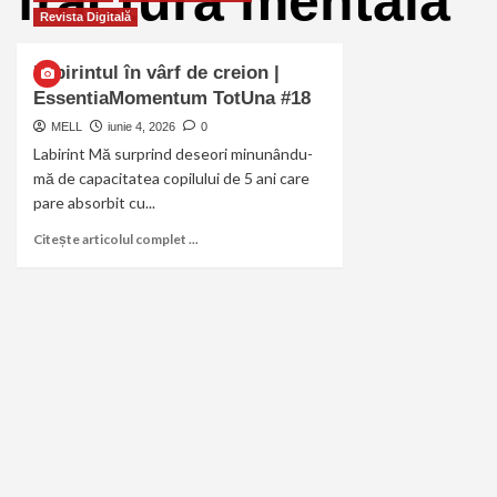
fractura mentala
Revista Digitală
Labirintul în vârf de creion |
EssentiaMomentum TotUna #18
MELL
iunie 4, 2026
0
Labirint Mă surprind deseori minunându-
mă de capacitatea copilului de 5 ani care
pare absorbit cu...
Citește articolul complet ...