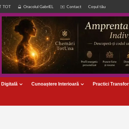
T TOT
Oracolul GabriEL
Contact
Coșul tău
 Digitală
Cunoaștere Interioară
Practici Transfo