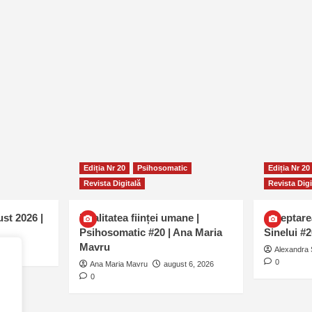
Ediția Nr 20
Psihosomatic
Ediția Nr 20
Revista Digitală
Revista Digi
ust 2026 |
Dualitatea ființei umane |
Așteptare
Psihosomatic #20 | Ana Maria
Sinelui #
Mavru
0
Alexandra 
0
Ana Maria Mavru
august 6, 2026
0