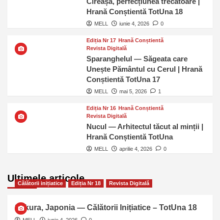
Cireașa, perfecțiunea trecătoare |
Hrană Conștientă TotUna 18
MELL
iunie 4, 2026
0
Ediția Nr 17
Hrană Conștientă
Revista Digitală
Sparanghelul — Săgeata care
Unește Pământul cu Cerul | Hrană
Conștientă TotUna 17
MELL
mai 5, 2026
1
Ediția Nr 16
Hrană Conștientă
Revista Digitală
Nucul — Arhitectul tăcut al minții |
Hrană Conștientă TotUna
MELL
aprilie 4, 2026
0
Ultimele articole
Călătorii inițiatice
Ediția Nr 18
Revista Digitală
Sakura, Japonia — Călătorii Inițiatice – TotUna 18
MELL
iunie 4, 2026
0