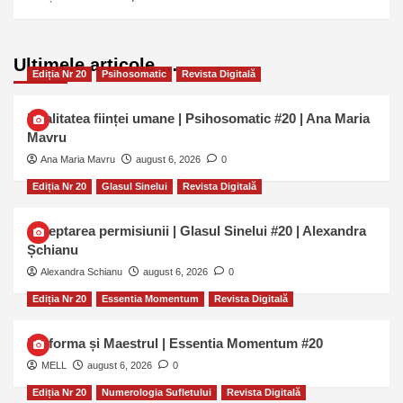
Ultimele articole …
Ediția Nr 20
Psihosomatic
Revista Digitală
Dualitatea ființei umane | Psihosomatic #20 | Ana Maria
Mavru
Ana Maria Mavru
august 6, 2026
0
Ediția Nr 20
Glasul Sinelui
Revista Digitală
Așteptarea permisiunii | Glasul Sinelui #20 | Alexandra
Șchianu
Alexandra Schianu
august 6, 2026
0
Ediția Nr 20
Essentia Momentum
Revista Digitală
Uniforma și Maestrul | Essentia Momentum #20
MELL
august 6, 2026
0
Ediția Nr 20
Numerologia Sufletului
Revista Digitală