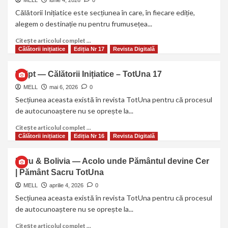
Călătorii Inițiatice este secțiunea în care, în fiecare ediție,
alegem o destinație nu pentru frumusețea...
Citește articolul complet ...
Călătorii inițiatice
Ediția Nr 17
Revista Digitală
Egipt — Călătorii Inițiatice – TotUna 17
MELL
mai 6, 2026
0
Secțiunea aceasta există în revista TotUna pentru că procesul
de autocunoaștere nu se oprește la...
Citește articolul complet ...
Călătorii inițiatice
Ediția Nr 16
Revista Digitală
Peru & Bolivia — Acolo unde Pământul devine Cer
| Pământ Sacru TotUna
MELL
aprilie 4, 2026
0
Secțiunea aceasta există în revista TotUna pentru că procesul
de autocunoaștere nu se oprește la...
Citește articolul complet ...