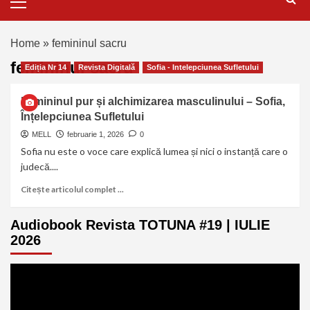
Home
»
femininul sacru
femininul sacru
Ediția Nr 14
Revista Digitală
Sofia - Intelepciunea Sufletului
Femininul pur și alchimizarea masculinului – Sofia,
Înțelepciunea Sufletului
MELL
februarie 1, 2026
0
Sofia nu este o voce care explică lumea și nici o instanță care o
judecă....
Citește articolul complet ...
Audiobook Revista TOTUNA #19 | IULIE
2026
Player
video