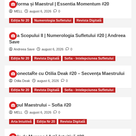
Uniforma și Maestrul | Essentia Momentum #20
MELL
august 6, 2026
0
Ediția Nr 20
Numerologia Sufletului
Revista Digitală
Cifra Scopului II | Numerologia Sufletului #20 | Andreea
Save
Andreea Save
august 6, 2026
0
Ediția Nr 20
Revista Digitală
Sofia - Intelepciunea Sufletului
ReconectaRe cu Otilia Deak #20 – Secvența Maestrului
Otilia Deak
august 6, 2026
0
Ediția Nr 20
Revista Digitală
Sofia - Intelepciunea Sufletului
Chipul Maestrului – Sofia #20
MELL
august 6, 2026
0
Arta Intuitivă
Ediția Nr 20
Revista Digitală