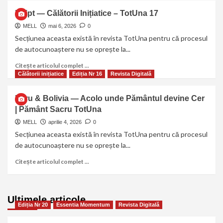
Egipt — Călătorii Inițiatice – TotUna 17
MELL
mai 6, 2026
0
Secțiunea aceasta există în revista TotUna pentru că procesul
de autocunoaștere nu se oprește la...
Citește articolul complet ...
Călătorii inițiatice
Ediția Nr 16
Revista Digitală
Peru & Bolivia — Acolo unde Pământul devine Cer
| Pământ Sacru TotUna
MELL
aprilie 4, 2026
0
Secțiunea aceasta există în revista TotUna pentru că procesul
de autocunoaștere nu se oprește la...
Citește articolul complet ...
Ultimele articole …
Ediția Nr 20
Essentia Momentum
Revista Digitală