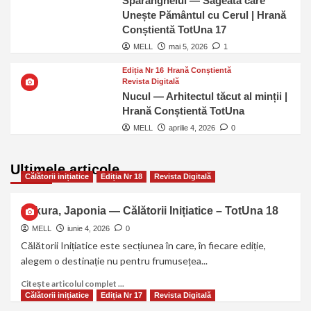
Sparanghelul — Săgeata care
Unește Pământul cu Cerul | Hrană
Conștientă TotUna 17
MELL
mai 5, 2026
1
Ediția Nr 16
Hrană Conștientă
Revista Digitală
Nucul — Arhitectul tăcut al minții |
Hrană Conștientă TotUna
MELL
aprilie 4, 2026
0
Ultimele articole
Călătorii inițiatice
Ediția Nr 18
Revista Digitală
Sakura, Japonia — Călătorii Inițiatice – TotUna 18
MELL
iunie 4, 2026
0
Călătorii Inițiatice este secțiunea în care, în fiecare ediție,
alegem o destinație nu pentru frumusețea...
Citește articolul complet ...
Călătorii inițiatice
Ediția Nr 17
Revista Digitală