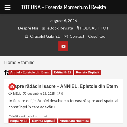
TOT UNA - Essentia Momentum | Revista
august 6, 2026
Despre Noi
eBook Revistă
PODCAST TOT
Oracolul GabriEL
Contact
Coșul tău
Home
»
familie
familie
Anniel - Epistole din Etern
Ediția Nr 12
Revista Digitală
Despre rădăcini sacre – ANNIEL, Epistole din Etern
MELL
decembrie 18, 2025
0
În fiecare ediție, Anniel deschide o fereastră spre acel spațiu al
conștiinței în care adevărul...
Citește articolul complet ...
Ediția Nr 12
Revista Digitală
Vindecare Holistica