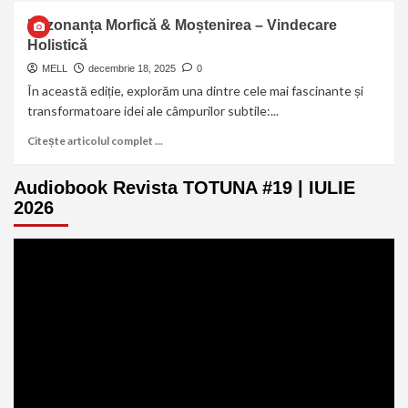
Rezonanța Morfică & Moștenirea – Vindecare
Holistică
MELL
decembrie 18, 2025
0
În această ediție, explorăm una dintre cele mai fascinante și
transformatoare idei ale câmpurilor subtile:...
Citește articolul complet ...
Audiobook Revista TOTUNA #19 | IULIE
2026
Player
video