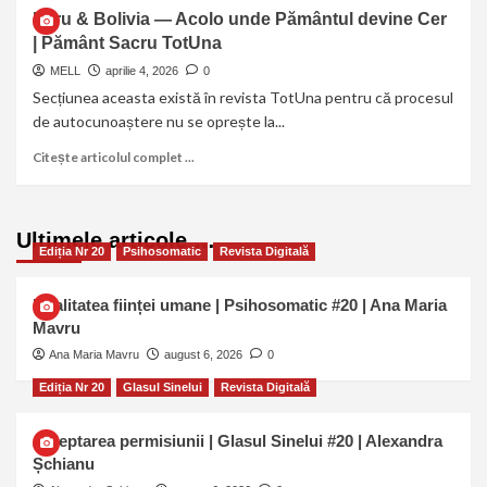
Peru & Bolivia — Acolo unde Pământul devine Cer
| Pământ Sacru TotUna
MELL
aprilie 4, 2026
0
Secțiunea aceasta există în revista TotUna pentru că procesul
de autocunoaștere nu se oprește la...
Citește articolul complet ...
Ultimele articole …
Ediția Nr 20
Psihosomatic
Revista Digitală
Dualitatea ființei umane | Psihosomatic #20 | Ana Maria
Mavru
Ana Maria Mavru
august 6, 2026
0
Ediția Nr 20
Glasul Sinelui
Revista Digitală
Așteptarea permisiunii | Glasul Sinelui #20 | Alexandra
Șchianu