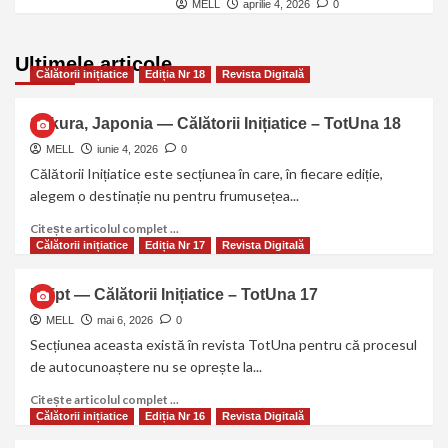
MELL
aprilie 4, 2026
0
Ultimele articole
Călătorii inițiatice
Ediția Nr 18
Revista Digitală
Sakura, Japonia — Călătorii Inițiatice – TotUna 18
MELL
iunie 4, 2026
0
Călătorii Inițiatice este secțiunea în care, în fiecare ediție,
alegem o destinație nu pentru frumusețea...
Citește articolul complet ...
Călătorii inițiatice
Ediția Nr 17
Revista Digitală
Egipt — Călătorii Inițiatice – TotUna 17
MELL
mai 6, 2026
0
Secțiunea aceasta există în revista TotUna pentru că procesul
de autocunoaștere nu se oprește la...
Citește articolul complet ...
Călătorii inițiatice
Ediția Nr 16
Revista Digitală