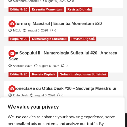
Alexandra Schianu
august 6, 2026
0
Ediția Nr 20
Essentia Momentum
Revista Digitală
Uniforma și Maestrul | Essentia Momentum #20
MELL
august 6, 2026
0
Ediția Nr 20
Numerologia Sufletului
Revista Digitală
Cifra Scopului II | Numerologia Sufletului #20 | Andreea
Save
Andreea Save
august 6, 2026
0
Ediția Nr 20
Revista Digitală
Sofia - Intelepciunea Sufletului
ReconectaRe cu Otilia Deak #20 – Secvența Maestrului
Otilia Deak
august 6, 2026
0
We value your privacy
We use cookies to enhance your browsing experience, serve
personalized ads or content, and analyze our traffic. By
Revista TOT.UNA | Essentia Momentum