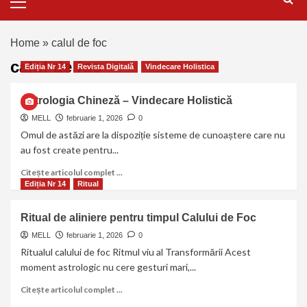
Home
»
calul de foc
calul de foc
Ediția Nr 14
Revista Digitală
Vindecare Holistica
Astrologia Chineză – Vindecare Holistică
MELL
februarie 1, 2026
0
Omul de astăzi are la dispoziție sisteme de cunoaștere care nu
au fost create pentru...
Citește articolul complet ...
Ediția Nr 14
Ritual
Ritual de aliniere pentru timpul Calului de Foc
MELL
februarie 1, 2026
0
Ritualul calului de foc Ritmul viu al Transformării Acest
moment astrologic nu cere gesturi mari,...
Citește articolul complet ...