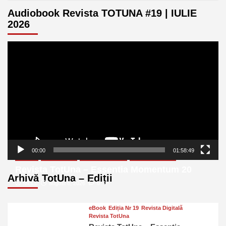
Audiobook Revista TOTUNA #19 | IULIE
2026
Player
video
00:00
01:58:49
eBook
Ediția Nr 20
Revista Digitală
Revista TotUna
Revista TotUna – Essentia Momentum 20
Arhivă TotUna – Ediții
MELL
august 6, 2026
0
eBook
Ediția Nr 19
Revista Digitală
Revista TotUna