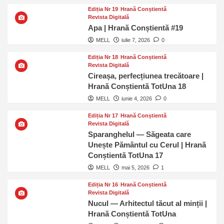
Ediția Nr 19
Hrană Conștientă
Revista Digitală
Apa | Hrană Conștientă #19
MELL
iulie 7, 2026
0
Ediția Nr 18
Hrană Conștientă
Revista Digitală
Cireașa, perfecțiunea trecătoare |
Hrană Conștientă TotUna 18
MELL
iunie 4, 2026
0
Ediția Nr 17
Hrană Conștientă
Revista Digitală
Sparanghelul — Săgeata care
Unește Pământul cu Cerul | Hrană
Conștientă TotUna 17
MELL
mai 5, 2026
1
Ediția Nr 16
Hrană Conștientă
Revista Digitală
Nucul — Arhitectul tăcut al minții |
Hrană Conștientă TotUna