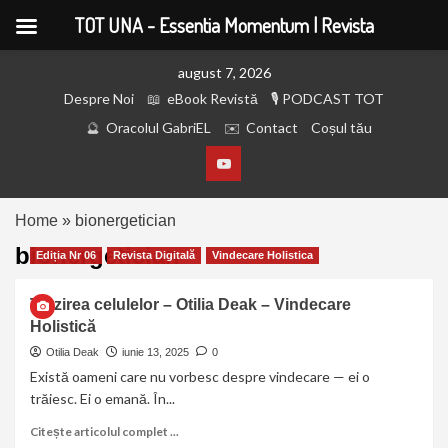
TOT UNA - Essentia Momentum | Revista
august 7, 2026
Despre Noi
eBook Revistă
PODCAST TOT
Oracolul GabriEL
Contact
Coșul tău
Home
»
bionergetician
bionergetician
Ediția Nr 06
Revista Digitală
Vindecare Holistica
Trezirea celulelor – Otilia Deak – Vindecare
Holistică
Otilia Deak
iunie 13, 2025
0
Există oameni care nu vorbesc despre vindecare — ei o
trăiesc. Ei o emană. În...
Citește articolul complet ...