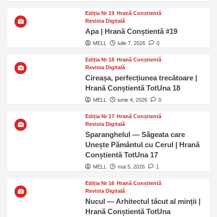
Ediția Nr 19
Hrană Conștientă
Revista Digitală
Apa | Hrană Conștientă #19
MELL
iulie 7, 2026
0
Ediția Nr 18
Hrană Conștientă
Revista Digitală
Cireașa, perfecțiunea trecătoare |
Hrană Conștientă TotUna 18
MELL
iunie 4, 2026
0
Ediția Nr 17
Hrană Conștientă
Revista Digitală
Sparanghelul — Săgeata care
Unește Pământul cu Cerul | Hrană
Conștientă TotUna 17
MELL
mai 5, 2026
1
Ediția Nr 16
Hrană Conștientă
Revista Digitală
Nucul — Arhitectul tăcut al minții |
Hrană Conștientă TotUna