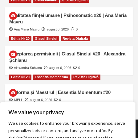
Ediția Nr 20
Psihosomatic
Revista Digitală
Dualitatea ființei umane | Psihosomatic #20 | Ana Maria
Mavru
Ana Maria Mavru
august 6, 2026
0
Ediția Nr 20
Glasul Sinelui
Revista Digitală
Așteptarea permisiunii | Glasul Sinelui #20 | Alexandra
Șchianu
Alexandra Schianu
august 6, 2026
0
Ediția Nr 20
Essentia Momentum
Revista Digitală
Uniforma și Maestrul | Essentia Momentum #20
MELL
august 6, 2026
0
We value your privacy
We use cookies to enhance your browsing experience, serve
personalized ads or content, and analyze our traffic. By
Revista TOT.UNA | Essentia Momentum
clicking "Accept All", you consent to our use of cookies.