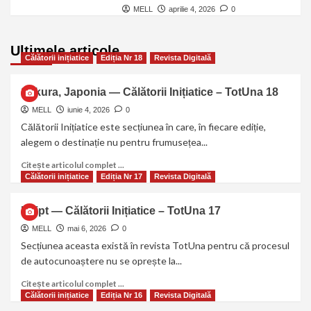
MELL
aprilie 4, 2026
0
Ultimele articole
Călătorii inițiatice
Ediția Nr 18
Revista Digitală
Sakura, Japonia — Călătorii Inițiatice – TotUna 18
MELL
iunie 4, 2026
0
Călătorii Inițiatice este secțiunea în care, în fiecare ediție,
alegem o destinație nu pentru frumusețea...
Citește articolul complet ...
Călătorii inițiatice
Ediția Nr 17
Revista Digitală
Egipt — Călătorii Inițiatice – TotUna 17
MELL
mai 6, 2026
0
Secțiunea aceasta există în revista TotUna pentru că procesul
de autocunoaștere nu se oprește la...
Citește articolul complet ...
Călătorii inițiatice
Ediția Nr 16
Revista Digitală