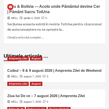
Peru & Bolivia — Acolo unde Pământul devine Cer
| Pământ Sacru TotUna
MELL
aprilie 4, 2026
0
Secțiunea aceasta există în revista TotUna pentru că procesul
de autocunoaștere nu se oprește la...
Citește articolul complet ...
Ultimele articole …
Amprenta zilei
August
Cuibul – 8 & 9 august 2026 | Amprenta Zilei de Weekend
MELL
august 7, 2026
0
Amprenta zilei
August
Ziua lui De ce – 7 august 2026 | Amprenta Zilei
MELL
august 7, 2026
0