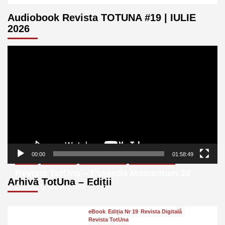
Audiobook Revista TOTUNA #19 | IULIE
2026
Player
video
00:00
01:58:49
eBook
Ediția Nr 20
Revista Digitală
Revista TotUna
Revista TotUna – Essentia Momentum 20
Arhivă TotUna – Ediții
MELL
august 6, 2026
0
eBook
Ediția Nr 19
Revista Digitală
Revista TotUna