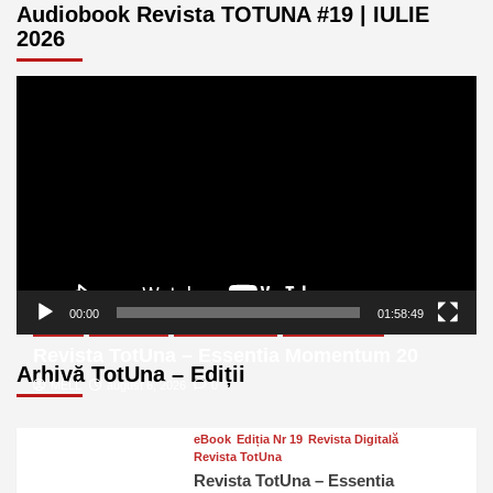
Audiobook Revista TOTUNA #19 | IULIE
2026
Player
video
00:00
01:58:49
eBook
Ediția Nr 20
Revista Digitală
Revista TotUna
Revista TotUna – Essentia Momentum 20
Arhivă TotUna – Ediții
MELL
august 6, 2026
0
eBook
Ediția Nr 19
Revista Digitală
Revista TotUna
Revista TotUna – Essentia