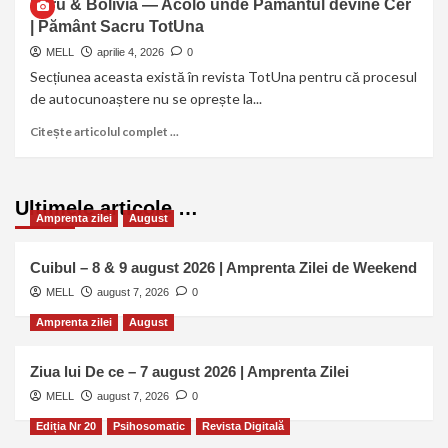
Peru & Bolivia — Acolo unde Pământul devine Cer
| Pământ Sacru TotUna
MELL
aprilie 4, 2026
0
Secțiunea aceasta există în revista TotUna pentru că procesul
de autocunoaștere nu se oprește la...
Citește articolul complet ...
Ultimele articole …
Amprenta zilei
August
Cuibul – 8 & 9 august 2026 | Amprenta Zilei de Weekend
MELL
august 7, 2026
0
Amprenta zilei
August
Ziua lui De ce – 7 august 2026 | Amprenta Zilei
MELL
august 7, 2026
0
Ediția Nr 20
Psihosomatic
Revista Digitală