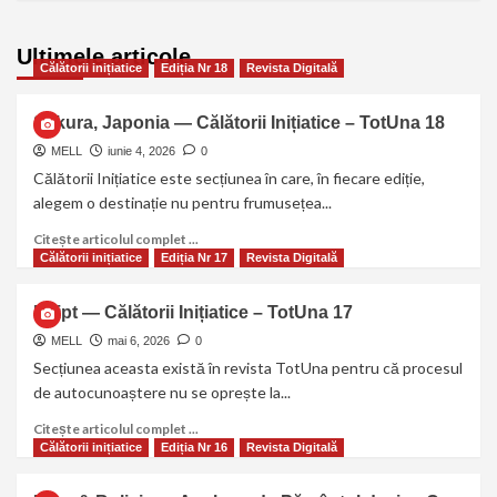
Ultimele articole
Călătorii inițiatice
Ediția Nr 18
Revista Digitală
Sakura, Japonia — Călătorii Inițiatice – TotUna 18
MELL
iunie 4, 2026
0
Călătorii Inițiatice este secțiunea în care, în fiecare ediție,
alegem o destinație nu pentru frumusețea...
Citește articolul complet ...
Călătorii inițiatice
Ediția Nr 17
Revista Digitală
Egipt — Călătorii Inițiatice – TotUna 17
MELL
mai 6, 2026
0
Secțiunea aceasta există în revista TotUna pentru că procesul
de autocunoaștere nu se oprește la...
Citește articolul complet ...
Călătorii inițiatice
Ediția Nr 16
Revista Digitală