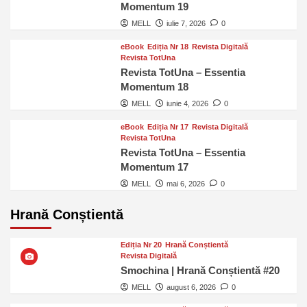
Momentum 19
MELL
iulie 7, 2026
0
eBook
Ediția Nr 18
Revista Digitală
Revista TotUna
Revista TotUna – Essentia
Momentum 18
MELL
iunie 4, 2026
0
eBook
Ediția Nr 17
Revista Digitală
Revista TotUna
Revista TotUna – Essentia
Momentum 17
MELL
mai 6, 2026
0
Hrană Conștientă
Ediția Nr 20
Hrană Conștientă
Revista Digitală
Smochina | Hrană Conștientă #20
MELL
august 6, 2026
0