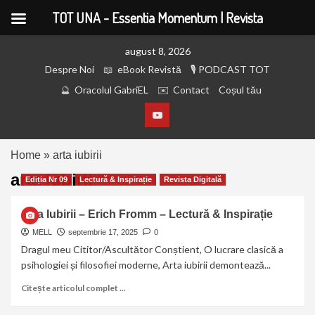
TOT UNA - Essentia Momentum | Revista
august 8, 2026
Despre Noi
eBook Revistă
PODCAST TOT
Oracolul GabriEL
Contact
Coșul tău
Home
»
arta iubirii
arta iubirii
Ediția Nr 09
Lectură & Inspirație
Revista Digitală
Arta Iubirii – Erich Fromm – Lectură & Inspirație
MELL
septembrie 17, 2025
0
Dragul meu Cititor/Ascultător Conștient, O lucrare clasică a
psihologiei și filosofiei moderne, Arta iubirii demontează...
Citește articolul complet ...