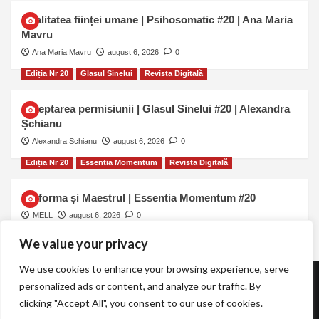
Dualitatea ființei umane | Psihosomatic #20 | Ana Maria
Mavru
Ana Maria Mavru
august 6, 2026
0
Ediția Nr 20
Glasul Sinelui
Revista Digitală
Așteptarea permisiunii | Glasul Sinelui #20 | Alexandra
Șchianu
Alexandra Schianu
august 6, 2026
0
Ediția Nr 20
Essentia Momentum
Revista Digitală
Uniforma și Maestrul | Essentia Momentum #20
MELL
august 6, 2026
0
We value your privacy
We use cookies to enhance your browsing experience, serve
personalized ads or content, and analyze our traffic. By
Revista TOT.UNA | Essentia Momentum
clicking "Accept All", you consent to our use of cookies.