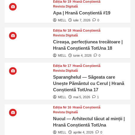
Ediția Nr 19
Hrană Conștientă
Revista Digitală
Apa | Hrană Conștientă #19
MELL
iulie 7, 2026
0
Ediția Nr 18
Hrană Conștientă
Revista Digitală
Cireașa, perfecțiunea trecătoare |
Hrană Conștientă TotUna 18
MELL
iunie 4, 2026
0
Ediția Nr 17
Hrană Conștientă
Revista Digitală
Sparanghelul — Săgeata care
Unește Pământul cu Cerul | Hrană
Conștientă TotUna 17
MELL
mai 5, 2026
1
Ediția Nr 16
Hrană Conștientă
Revista Digitală
Nucul — Arhitectul tăcut al minții |
Hrană Conștientă TotUna
MELL
aprilie 4, 2026
0