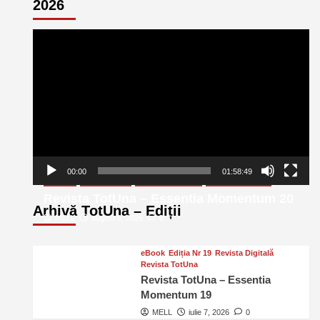
2026
Player
video
00:00
01:58:49
eBook
Ediția Nr 20
Revista Digitală
Revista TotUna
Revista TotUna – Essentia Momentum 20
Arhivă TotUna – Ediții
MELL
august 6, 2026
0
eBook
Ediția Nr 19
Revista Digitală
Revista TotUna
Revista TotUna – Essentia
Momentum 19
MELL
iulie 7, 2026
0