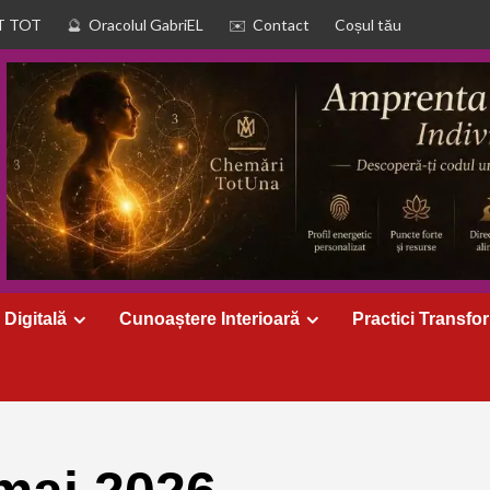
T TOT
Oracolul GabriEL
Contact
Coșul tău
 Digitală
Cunoaștere Interioară
Practici Transfo