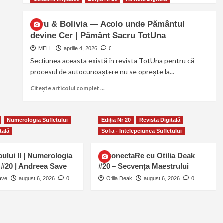
Peru & Bolivia — Acolo unde Pământul
devine Cer | Pământ Sacru TotUna
MELL
aprilie 4, 2026
0
Secțiunea aceasta există în revista TotUna pentru că
procesul de autocunoaștere nu se oprește la...
Citește articolul complet ...
Numerologia Sufletului
Ediția Nr 20
Revista Digitală
tală
Sofia - Intelepciunea Sufletului
pului II | Numerologia
ReconectaRe cu Otilia Deak
i #20 | Andreea Save
#20 – Secvența Maestrului
ave
august 6, 2026
0
Otilia Deak
august 6, 2026
0