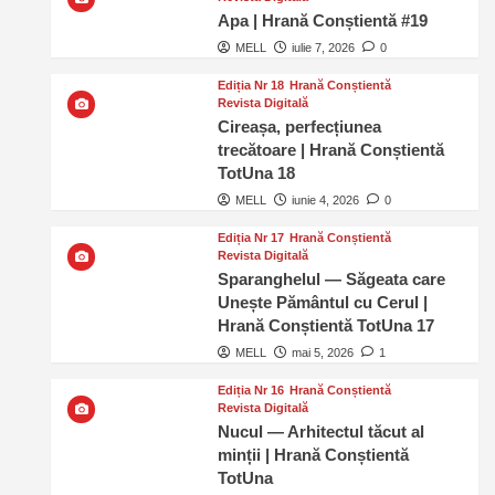
Apa | Hrană Conștientă #19
MELL
iulie 7, 2026
0
Ediția Nr 18
Hrană Conștientă
Revista Digitală
Cireașa, perfecțiunea
trecătoare | Hrană Conștientă
TotUna 18
MELL
iunie 4, 2026
0
Ediția Nr 17
Hrană Conștientă
Revista Digitală
Sparanghelul — Săgeata care
Unește Pământul cu Cerul |
Hrană Conștientă TotUna 17
MELL
mai 5, 2026
1
Ediția Nr 16
Hrană Conștientă
Revista Digitală
Nucul — Arhitectul tăcut al
minții | Hrană Conștientă
TotUna