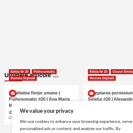
Ediția Nr 20
Psihosomatic
Ediția Nr 20
Glasul Sinelu
Ultimele articole …
Revista Digitală
Revista Digitală
Dualitatea ființei umane |
Așteptarea permisiuni
Psihosomatic #20 | Ana Maria
Sinelui #20 | Alexand
Mavru
Alexandra Schianu
augu
We value your privacy
0
Ana Maria Mavru
august 6, 2026
0
We use cookies to enhance your browsing experience, serve
personalized ads or content, and analyze our traffic. By