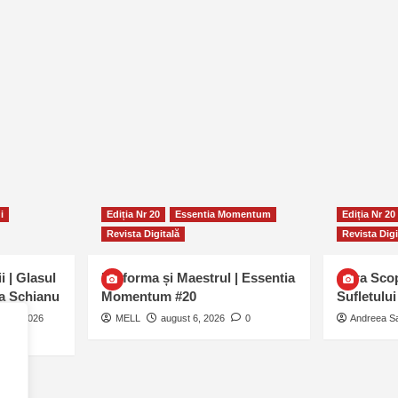
i
Ediția Nr 20
Essentia Momentum
Ediția Nr 20
Revista Digitală
Revista Digi
i | Glasul
Uniforma și Maestrul | Essentia
Cifra Sco
ra Șchianu
Momentum #20
Sufletulu
st 6, 2026
MELL
august 6, 2026
0
Andreea S