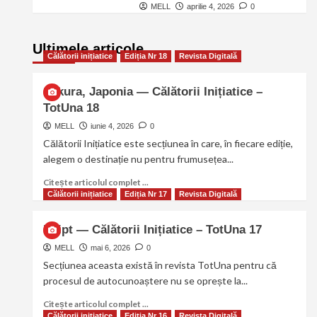
MELL
aprilie 4, 2026
0
Ultimele articole
Călătorii inițiatice
Ediția Nr 18
Revista Digitală
Sakura, Japonia — Călătorii Inițiatice –
TotUna 18
MELL
iunie 4, 2026
0
Călătorii Inițiatice este secțiunea în care, în fiecare ediție,
alegem o destinație nu pentru frumusețea...
Citește articolul complet ...
Călătorii inițiatice
Ediția Nr 17
Revista Digitală
Egipt — Călătorii Inițiatice – TotUna 17
MELL
mai 6, 2026
0
Secțiunea aceasta există în revista TotUna pentru că
procesul de autocunoaștere nu se oprește la...
Citește articolul complet ...
Călătorii inițiatice
Ediția Nr 16
Revista Digitală