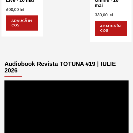
Live · 16 mai
Online · 16
mai
600,00
lei
330,00
lei
ADAUGĂ ÎN
COȘ
ADAUGĂ ÎN
COȘ
Audiobook Revista TOTUNA #19 | IULIE
2026
Player
video