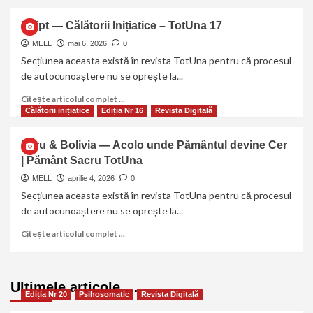
Egipt — Călătorii Inițiatice – TotUna 17
MELL
mai 6, 2026
0
Secțiunea aceasta există în revista TotUna pentru că procesul
de autocunoaștere nu se oprește la...
Citește articolul complet ...
Călătorii inițiatice
Ediția Nr 16
Revista Digitală
Peru & Bolivia — Acolo unde Pământul devine Cer
| Pământ Sacru TotUna
MELL
aprilie 4, 2026
0
Secțiunea aceasta există în revista TotUna pentru că procesul
de autocunoaștere nu se oprește la...
Citește articolul complet ...
Ultimele articole …
Ediția Nr 20
Psihosomatic
Revista Digitală