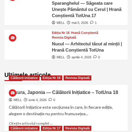
Sparanghelul — Săgeata care
Unește Pământul cu Cerul | Hrană
Conștientă TotUna 17
MELL
mai 5, 2026
1
Ediția Nr 16
Hrană Conștientă
Revista Digitală
Nucul — Arhitectul tăcut al minții |
Hrană Conștientă TotUna
MELL
aprilie 4, 2026
0
Ultimele articole
Călătorii inițiatice
Ediția Nr 18
Revista Digitală
Sakura, Japonia — Călătorii Inițiatice – TotUna 18
MELL
iunie 4, 2026
0
Călătorii Inițiatice este secțiunea în care, în fiecare ediție,
alegem o destinație nu pentru frumusețea...
Citește articolul complet ...
Călătorii inițiatice
Ediția Nr 17
Revista Digitală