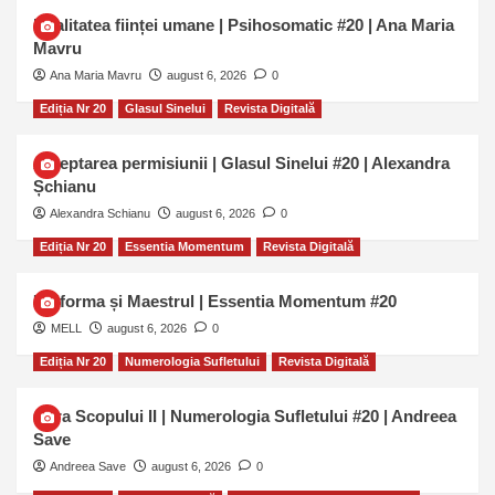
Dualitatea ființei umane | Psihosomatic #20 | Ana Maria
Mavru
Ana Maria Mavru
august 6, 2026
0
Ediția Nr 20
Glasul Sinelui
Revista Digitală
Așteptarea permisiunii | Glasul Sinelui #20 | Alexandra
Șchianu
Alexandra Schianu
august 6, 2026
0
Ediția Nr 20
Essentia Momentum
Revista Digitală
Uniforma și Maestrul | Essentia Momentum #20
MELL
august 6, 2026
0
Ediția Nr 20
Numerologia Sufletului
Revista Digitală
Cifra Scopului II | Numerologia Sufletului #20 | Andreea
Save
Andreea Save
august 6, 2026
0