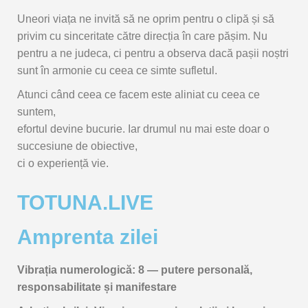
Uneori
viața
ne
invită
să
ne
oprim
pentru
o
clipă
și
să
privim
cu
sinceritate
către
direcția
în
care
pășim.
Nu
pentru
a
ne
judeca,
ci
pentru
a
observa
dacă
pașii
noștri
sunt
în
armonie
cu
ceea
ce
simte
sufletul.
Atunci
când
ceea
ce
facem
este
aliniat
cu
ceea
ce
suntem,
efortul
devine
bucurie.
Iar
drumul
nu
mai
este
doar
o
succesiune
de
obiective,
ci
o
experiență
vie.
TOTUNA.LIVE
Amprenta zilei
Vibrația
numerologică:
8 —
putere
personală,
responsabilitate
și
manifestare