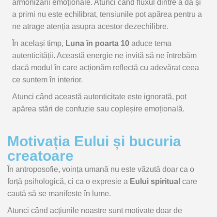
armonizării
emoționale.
Atunci
când
fluxul
dintre
a
da
și
a
primi
nu
este
echilibrat,
tensiunile
pot
apărea
pentru
a
ne
atrage
atenția
asupra
acestor
dezechilibre.
În
același
timp,
Luna
în
poarta
10
aduce
tema
autenticității.
Această
energie
ne
invită
să
ne
întrebăm
dacă
modul
în
care
acționăm
reflectă
cu
adevărat
ceea
ce
suntem
în
interior.
Atunci
când
această
autenticitate
este
ignorată,
pot
apărea
stări
de
confuzie
sau
copleșire
emoțională.
Motivația Eului și bucuria
creatoare
În
antroposofie,
voința
umană
nu
este
văzută
doar
ca
o
forță
psihologică,
ci
ca
o
expresie
a
Eului
spiritual
care
caută
să
se
manifeste
în
lume.
Atunci
când
acțiunile
noastre
sunt
motivate
doar
de