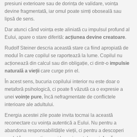
presiuni
exterioare
sau
de
dorința
de
validare,
voința
devine
fragmentată,
iar
omul
poate
simți
oboseală
sau
lipsă
de
sens.
Dar
atunci
când
voința
este
aliniată
cu
impulsul
profund
al
Eului,
apare
o
stare
diferită:
acțiunea
devine
creatoare
.
Rudolf
Steiner
descria
această
stare
ca
fiind
apropiată
de
modul
în
care
copilul
se
raportează
la
lume.
Copilul
nu
acționează
din
calcul
sau
din
obligație,
ci
dintr-
o
impulsie
naturală
a
vieții
care
curge
prin
el.
În
acest
sens,
bucuria
copilului
interior
nu
este
doar
o
metaforă
psihologică,
ci
poate
fi
văzută
ca
o
expresie
a
unei
voințe
pure
,
încă
nefragmentate
de
conflictele
interioare
ale
adultului.
Energia
acestei
zile
poate
invita
tocmai
la
această
reconectare
cu
voința
autentică
a
Eului.
Nu
pentru
a
abandona
responsabilitățile
vieții,
ci
pentru
a
descoperi