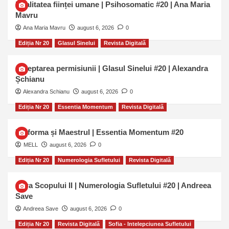
Dualitatea ființei umane | Psihosomatic #20 | Ana Maria
Mavru
Ana Maria Mavru
august 6, 2026
0
Ediția Nr 20
Glasul Sinelui
Revista Digitală
Așteptarea permisiunii | Glasul Sinelui #20 | Alexandra
Șchianu
Alexandra Schianu
august 6, 2026
0
Ediția Nr 20
Essentia Momentum
Revista Digitală
Uniforma și Maestrul | Essentia Momentum #20
MELL
august 6, 2026
0
Ediția Nr 20
Numerologia Sufletului
Revista Digitală
Cifra Scopului II | Numerologia Sufletului #20 | Andreea
Save
Andreea Save
august 6, 2026
0
Ediția Nr 20
Revista Digitală
Sofia - Intelepciunea Sufletului