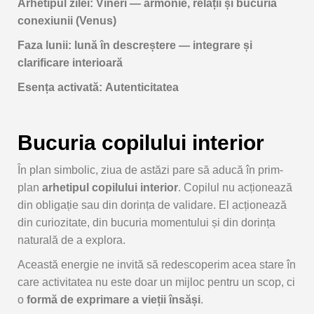
Arhetipul
zilei:
Vineri —
armonie,
relații
și
bucuria
conexiunii (
Venus)
Faza
lunii:
lună
în
descreștere —
integrare
și
clarificare
interioară
Esența
activată:
Autenticitatea
Bucuria
copilului
interior
În
plan
simbolic,
ziua
de
astăzi
pare
să
aducă
în
prim-
plan
arhetipul
copilului
interior
.
Copilul
nu
acționează
din
obligație
sau
din
dorința
de
validare.
El
acționează
din
curiozitate,
din
bucuria
momentului
și
din
dorința
naturală
de
a
explora.
Această
energie
ne
invită
să
redescoperim
acea
stare
în
care
activitatea
nu
este
doar
un
mijloc
pentru
un
scop,
ci
o
formă
de
exprimare
a
vieții
însăși
.