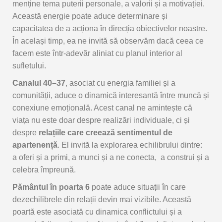
menține
tema
puterii
personale,
a
valorii
și
a
motivației.
Această
energie
poate
aduce
determinare
și
capacitatea
de
a
acționa
în
direcția
obiectivelor
noastre.
În
același
timp,
ea
ne
invită
să
observăm
dacă
ceea
ce
facem
este
într-
adevăr
aliniat
cu
planul
interior
al
sufletului.
Canalul
40–
37
,
asociat
cu
energia
familiei
și
a
comunității,
aduce
o
dinamică
interesantă
între
muncă
și
conexiune
emoțională.
Acest
canal
ne
amintește
că
viața
nu
este
doar
despre
realizări
individuale,
ci
și
despre
relațiile
care
creează
sentimentul
de
apartenență
.
El
invită
la
explorarea
echilibrului
dintre:
a
oferi
și
a
primi,
a
munci
și
a
ne
conecta,
a
construi
și
a
celebra
împreună.
Pământul
în
poarta
6
poate
aduce
situații
în
care
dezechilibrele
din
relații
devin
mai
vizibile.
Această
poartă
este
asociată
cu
dinamica
conflictului
și
a