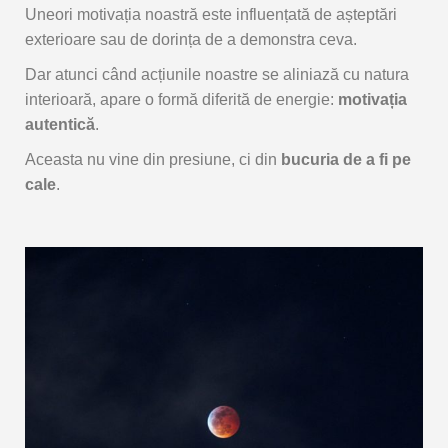
Uneori
motivația
noastră
este
influențată
de
așteptări
exterioare
sau
de
dorința
de
a
demonstra
ceva.
Dar
atunci
când
acțiunile
noastre
se
aliniază
cu
natura
interioară,
apare
o
formă
diferită
de
energie:
motivația
autentică
.
Aceasta
nu
vine
din
presiune,
ci
din
bucuria
de
a
fi
pe
cale
.