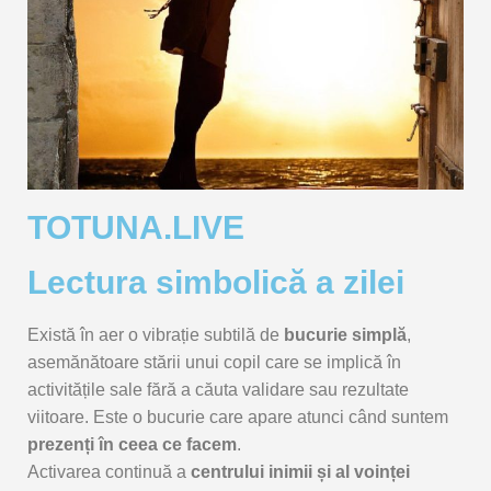
TOTUNA.LIVE
Lectura simbolică a zilei
Există
în
aer
o
vibrație
subtilă
de
bucurie
simplă
,
asemănătoare
stării
unui
copil
care
se
implică
în
activitățile
sale
fără
a
căuta
validare
sau
rezultate
viitoare.
Este
o
bucurie
care
apare
atunci
când
suntem
prezenți
în
ceea
ce
facem
.
Activarea
continuă
a
centrului
inimii
și
al
voinței