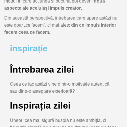
modul
în
care
acțiunea
și
bucuria
pot
deveni
două
aspecte
ale
aceluiași
impuls
creator
.
Din
această
perspectivă,
întrebarea
care
apare
astăzi
nu
este
doar „
ce
facem”,
ci
mai
ales:
din
ce
impuls
interior
facem
ceea
ce
facem.
inspirație
Întrebarea zilei
Ceea
ce
fac
astăzi
vine
dintr-
o
motivație
autentică
sau
dintr-
o
așteptare
exterioară?
Inspirația zilei
Uneori
cea
mai
sigură
busolă
nu
este
ambiția,
ci