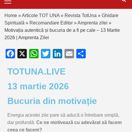
Home
»
Articole TOT UNA
»
Revista TotUna
»
Ghidare
Spirituală
»
Recomandare Editor
»
Amprenta zilei
»
Motivația autentică și bucuria de a fi pe cale – 13 Martie
2026 | Amprenta Zilei
Facebook
X
WhatsApp
Twitter
LinkedIn
Email
Partajează
TOTUNA.LIVE
13 martie 2026
Bucuria din motivație
Energia
acestei
zile
pare
să
aducă
o
întrebare
simplă,
dar
profundă:
Ce
ne
motivează
cu
adevărat
să
facem
ceea
ce
facem?