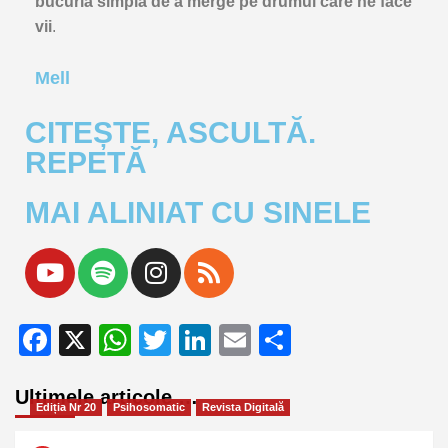
bucuria
simplă
de
a
merge
pe
drumul
care
ne
face
vii
.
Mell
CITEȘTE, ASCULTĂ.
REPETĂ
MAI ALINIAT CU SINELE
Facebook
X
WhatsApp
Twitter
LinkedIn
Email
Partajează
Ultimele articole …
Ediția Nr 20
Psihosomatic
Revista Digitală