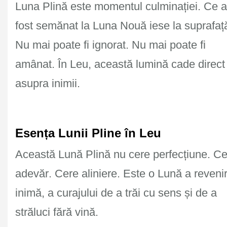
Luna Plină este momentul culminației. Ce a
fost semănat la Luna Nouă iese la suprafaț
Nu mai poate fi ignorat. Nu mai poate fi
amânat. În
Leu
, această lumină cade direct
asupra
inimii
.
Esența Lunii Pline în Leu
Această Lună Plină nu cere perfecțiune. C
adevăr
. Cere
aliniere
. Este o Lună a
revenir
inimă
, a curajului de a trăi cu sens și de a
străluci fără vină.