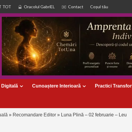
T TOT
Oracolul GabriEL
Contact
Coșul tău
 Digitală
Cunoaștere Interioară
Practici Transfo
uală
»
Recomandare Editor
»
Luna Plină – 02 februarie – Leu