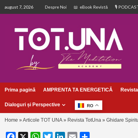
august 7, 2026
Despre Noi
eBook Revistă
PODCAS
Prima pagină
AMPRENTA TA ENERGETICĂ
Revista
Dialoguri și Perspective
RO
Home
»
Articole TOT UNA
»
Revista TotUna
»
Ghidare Spirit
Facebook
X
WhatsApp
Twitter
LinkedIn
Email
Partajează