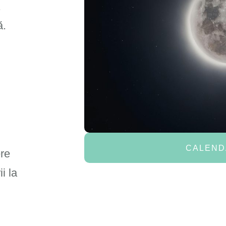
ă.
CALEND
ere
ii la