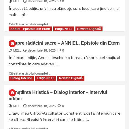
MELL
decembrie 18, 2025
0
În această ediție, privim cu blândețe spre locul care ține cel mai
mult — și...
Citește articolul complet ...
Anniel - Epistole din Etern
Ediția Nr 12
Revista Digitală
Despre rădăcini sacre – ANNIEL, Epistole din Etern
MELL
decembrie 18, 2025
0
În fiecare ediție, Anniel deschide o fereastră spre acel spațiu al
conștiinței în care adevărul...
Citește articolul complet ...
Dialog Interior
Ediția Nr 12
Revista Digitală
Conștiința Hristică – Dialog Interior – Interviul
ediției
MELL
decembrie 18, 2025
0
Dragul meu Cititor/Ascultător Conștient, Există interviuri care
se citesc. Și există interviuri care se trăiesc...
Citește articolul complet ...