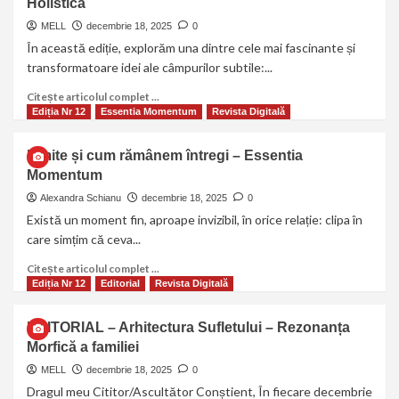
Holistică
MELL
decembrie 18, 2025
0
În această ediție, explorăm una dintre cele mai fascinante și
transformatoare idei ale câmpurilor subtile:...
Citește articolul complet ...
Ediția Nr 12
Essentia Momentum
Revista Digitală
Limite și cum rămânem întregi – Essentia
Momentum
Alexandra Schianu
decembrie 18, 2025
0
Există un moment fin, aproape invizibil, în orice relație: clipa în
care simțim că ceva...
Citește articolul complet ...
Ediția Nr 12
Editorial
Revista Digitală
EDITORIAL – Arhitectura Sufletului – Rezonanța
Morfică a familiei
MELL
decembrie 18, 2025
0
Dragul meu Cititor/Ascultător Conștient, În fiecare decembrie