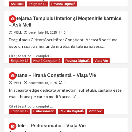
Ask Mell
Ediția Nr 12
Revista Digitală
Protejarea Templului Interior și Moștenirile karmice
– Ask Mell
MELL
decembrie 18, 2025
0
Dragul meu Cititor/Ascultător Conștient, Această secțiune
este un spațiu sigur unde întrebările tale își găsesc...
Citește articolul complet ...
Ediția Nr 12
Hrană Conștientă
Revista Digitală
Viața Vie
Castana – Hrană Conștientă – Viața Vie
MELL
decembrie 18, 2025
0
În această ediție dedicată arhitecturii sufletului, castana este
exact hrana pe care o merită această...
Citește articolul complet ...
Ediția Nr 12
Psihosomatic
Revista Digitală
Viața Vie
Spatele – Psihosomatic – Viața Vie