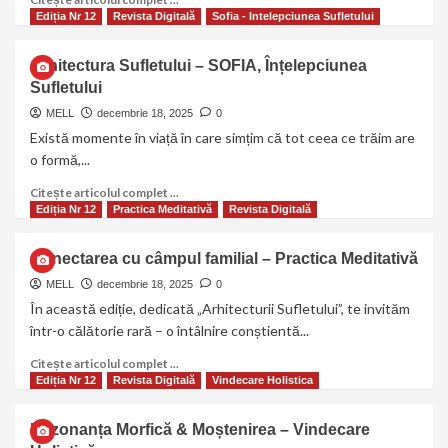
Ediția Nr 12
Revista Digitală
Sofia - Intelepciunea Sufletului
Arhitectura Sufletului – SOFIA, Înțelepciunea
Sufletului
MELL
decembrie 18, 2025
0
Există momente în viață în care simțim că tot ceea ce trăim are
o formă,...
Citește articolul complet ...
Ediția Nr 12
Practica Meditativă
Revista Digitală
Conectarea cu câmpul familial – Practica Meditativă
MELL
decembrie 18, 2025
0
În această ediție, dedicată „Arhitecturii Sufletului”, te invităm
într-o călătorie rară – o întâlnire conștientă...
Citește articolul complet ...
Ediția Nr 12
Revista Digitală
Vindecare Holistica
Rezonanța Morfică & Moștenirea – Vindecare