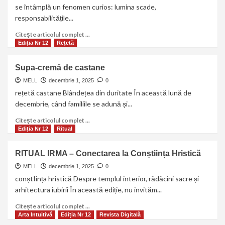
se întâmplă un fenomen curios: lumina scade,
responsabilitățile...
Citește articolul complet ...
Ediția Nr 12
Rețetă
Supa-cremă de castane
MELL
decembrie 1, 2025
0
rețetă castane Blândețea din duritate În această lună de
decembrie, când familiile se adună și...
Citește articolul complet ...
Ediția Nr 12
Ritual
RITUAL IRMA – Conectarea la Conștiința Hristică
MELL
decembrie 1, 2025
0
conștIința hristică Despre templul interior, rădăcini sacre și
arhitectura iubirii În această ediție, nu invităm...
Citește articolul complet ...
Arta Intuitivă
Ediția Nr 12
Revista Digitală