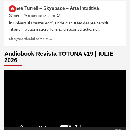
James Turrell – Skyspace – Arta Intutitivă
MELL
noiembrie 18, 2025
0
În universul acestei ediții, unde discutăm despre templu
interior, rădăcini sacre, lumină și reconstrucție, nu...
Citește articolul complet ...
Audiobook Revista TOTUNA #19 | IULIE
2026
Player
video