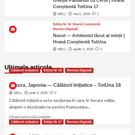
Unește Pământul cu Cerul | Hrană
Conștientă TotUna 17
MELL
mai 5, 2026
1
Ediția Nr 16
Hrană Conștientă
Revista Digitală
Nucul — Arhitectul tăcut al minții |
Hrană Conștientă TotUna
MELL
aprilie 4, 2026
0
Ultimele articole
Călătorii inițiatice
Ediția Nr 18
Revista Digitală
Sakura, Japonia — Călătorii Inițiatice – TotUna 18
MELL
iunie 4, 2026
0
Călătorii Inițiatice este secțiunea în care, în fiecare ediție,
alegem o destinație nu pentru frumusețea...
Citește articolul complet ...
Călătorii inițiatice
Ediția Nr 17
Revista Digitală