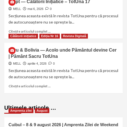
Egipt — Călătorii Inițiatice – TotUna 17
MELL
mai 6, 2026
0
Secțiunea aceasta există în revista TotUna pentru că procesul
de autocunoaștere nu se oprește la...
Citește articolul complet ...
Călătorii inițiatice
Ediția Nr 16
Revista Digitală
Peru & Bolivia — Acolo unde Pământul devine Cer
| Pământ Sacru TotUna
MELL
aprilie 4, 2026
0
Secțiunea aceasta există în revista TotUna pentru că procesul
de autocunoaștere nu se oprește la...
Citește articolul complet ...
Ultimele articole …
Amprenta zilei
August
Cuibul – 8 & 9 august 2026 | Amprenta Zilei de Weekend