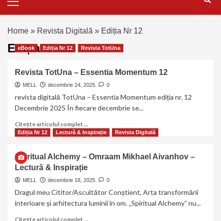
Home
»
Revista Digitală
»
Ediția Nr 12
Ediția Nr 12
eBook
Ediția Nr 12
Revista TotUna
Revista TotUna – Essentia Momentum 12
MELL
decembrie 24, 2025
0
revista digitală TotUna – Essentia Momentum ediția nr. 12
Decembrie 2025 În fiecare decembrie se...
Citește articolul complet ...
Ediția Nr 12
Lectură & Inspirație
Revista Digitală
Spiritual Alchemy – Omraam Mikhael Aivanhov –
Lectură & Inspirație
MELL
decembrie 18, 2025
0
Dragul meu Cititor/Ascultător Conștient, Arta transformării
interioare și arhitectura luminii în om. „Spiritual Alchemy” nu...
Citește articolul complet ...