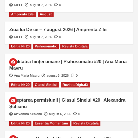
MELL
august 7, 2026
0
Amprenta zilei
August
Ziua lui De ce – 7 august 2026 | Amprenta Zilei
MELL
august 7, 2026
0
Ediția Nr 20
Psihosomatic
Revista Digitală
Dualitatea ființei umane | Psihosomatic #20 | Ana Maria
Mavru
Ana Maria Mavru
august 6, 2026
0
Ediția Nr 20
Glasul Sinelui
Revista Digitală
Așteptarea permisiunii | Glasul Sinelui #20 | Alexandra
Șchianu
Alexandra Schianu
august 6, 2026
0
Ediția Nr 20
Essentia Momentum
Revista Digitală