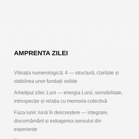
TOTUNA
AMPRENTA ZILEI
Vibrația numerologică:
4
— structură, claritate și
stabilirea unor fundații solide
Arhetipul zilei:
Luni — energia Lunii
, sensibilitate,
introspecție și relația cu memoria colectivă
Faza lunii:
lună în descreștere
— integrare,
discernământ și extragerea sensului din
experiențe