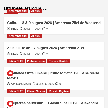
Ultimele articole …
Amprenta zilei
August
Cuibul – 8 & 9 august 2026 | Amprenta Zilei de Weekend
MELL
august 7, 2026
0
Amprenta zilei
August
Ziua lui De ce – 7 august 2026 | Amprenta Zilei
MELL
august 7, 2026
0
Ediția Nr 20
Psihosomatic
Revista Digitală
Dualitatea ființei umane | Psihosomatic #20 | Ana Maria
Mavru
Ana Maria Mavru
august 6, 2026
0
Ediția Nr 20
Glasul Sinelui
Revista Digitală
Așteptarea permisiunii | Glasul Sinelui #20 | Alexandra