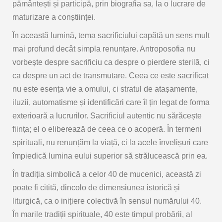
pământești și participă, prin biografia sa, la o lucrare de
maturizare a conștiinței.
În această lumină, tema sacrificiului capătă un sens mult
mai profund decât simpla renunțare. Antroposofia nu
vorbește despre sacrificiu ca despre o pierdere sterilă, ci
ca despre un
act de transmutare
. Ceea ce este sacrificat
nu este esența vie a omului, ci stratul de atașamente,
iluzii, automatisme și identificări care îl țin legat de forma
exterioară a lucrurilor. Sacrificiul autentic nu sărăcește
ființa; el o eliberează de ceea ce o acoperă. În termeni
spirituali, nu renunțăm la viață, ci la acele învelișuri care
împiedică lumina eului superior să strălucească prin ea.
În tradiția simbolică a celor 40 de mucenici, această zi
poate fi citită, dincolo de dimensiunea istorică și
liturgică, ca o
inițiere colectivă în sensul numărului 40
.
În marile tradiții spirituale, 40 este timpul probării, al