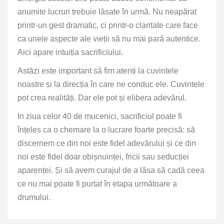
anumite lucruri trebuie lăsate în urmă. Nu neapărat
printr-un gest dramatic, ci printr-o
claritate care face
ca unele aspecte ale vieții să nu mai pară autentice
.
Aici apare intuiția sacrificiului.
Astăzi este important să fim atenți la cuvintele
noastre și la direcția în care ne conduc ele. Cuvintele
pot crea realități. Dar ele pot și elibera adevărul.
In ziua celor
40 de mucenici
, sacrificiul poate fi
înțeles ca o chemare la o lucrare foarte precisă: să
discernem ce din noi este fidel adevărului și ce din
noi este fidel doar obișnuinței, fricii sau seducției
aparenței. Și să avem curajul de a lăsa să cadă ceea
ce nu mai poate fi purtat în etapa următoare a
drumului.