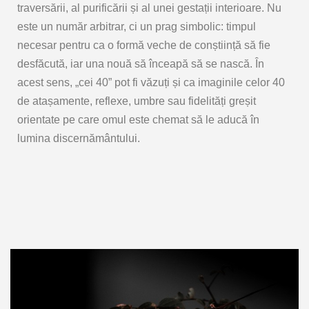
traversării, al purificării și al unei gestații interioare. Nu
este un număr arbitrar, ci un prag simbolic: timpul
necesar pentru ca o formă veche de conștiință să fie
desfăcută, iar una nouă să înceapă să se nască. În
acest sens, „cei 40” pot fi văzuți și ca imaginile celor 40
de atașamente, reflexe, umbre sau fidelități greșit
orientate pe care omul este chemat să le aducă în
lumina discernământului.