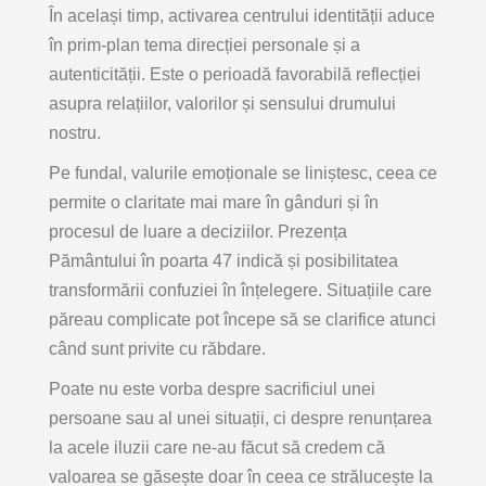
În același timp, activarea
centrului identității
aduce
în prim-plan tema direcției personale și a
autenticității. Este o perioadă favorabilă reflecției
asupra relațiilor, valorilor și sensului drumului
nostru.
Pe fundal,
valurile emoționale se liniștesc
, ceea ce
permite o claritate mai mare în gânduri și în
procesul de luare a deciziilor. Prezența
Pământului în poarta 47
indică și posibilitatea
transformării confuziei în înțelegere. Situațiile care
păreau complicate pot începe să se clarifice atunci
când sunt privite cu răbdare.
Poate nu este vorba despre sacrificiul unei
persoane sau al unei situații, ci despre renunțarea
la acele iluzii care ne-au făcut să credem că
valoarea se găsește doar în ceea ce strălucește la