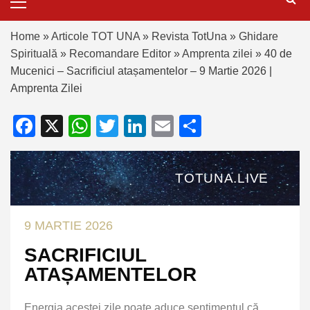
Home
»
Articole TOT UNA
»
Revista TotUna
»
Ghidare
Spirituală
»
Recomandare Editor
»
Amprenta zilei
»
40 de
Mucenici – Sacrificiul atașamentelor – 9 Martie 2026 |
Amprenta Zilei
Facebook
X
WhatsApp
Twitter
LinkedIn
Email
Partajează
TOTUNA.LIVE
9 MARTIE 2026
SACRIFICIUL
ATAȘAMENTELOR
Energia acestei zile poate aduce sentimentul că