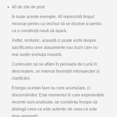
40 de zile de post
În toate aceste exemple, 40 reprezintă
timpul
necesar pentru ca vechiul să se dizolve și pentru
ca o conștiință nouă să apară
.
Astfel, simbolic, această zi poate vorbi despre
sacrificarea unor atașamente sau iluzii care nu
mai susțin evoluția noastră.
Continuăm să ne aflăm în perioada de
Lună în
descreștere
, un interval favorabil introspecției și
clarificării.
Energia acestei faze nu cere acumulare, ci
discernământ
. Este momentul în care experiențele
recente sunt analizate, iar conștiința începe să
distingă ceea ce este autentic de ceea ce este
doar aparență.