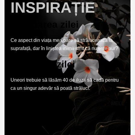
INSPIRAȚIE
Întrebarea zilei
Ce aspect din viața mea pare să strălucească la
suprafață, dar în liniștea inimii simt că nu este aur?
Inspirația zilei
Uneori trebuie să lăsăm 40 de iluzii să cadă pentru
ca un singur adevăr să poată străluci.
MELL