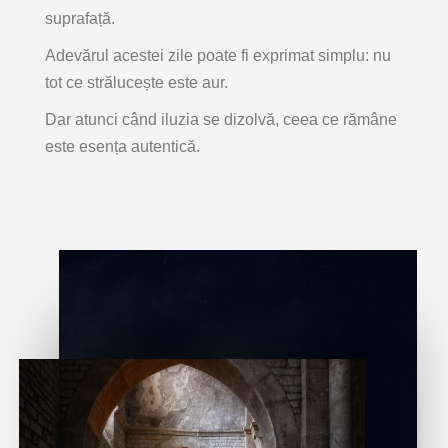
suprafață.
Adevărul acestei zile poate fi exprimat simplu:
nu
tot ce strălucește este aur.
Dar atunci când iluzia se dizolvă, ceea ce rămâne
este
esența autentică
.