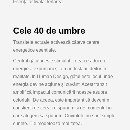
Esența activată:
Iertarea
Cele 40 de umbre
Tranzitele actuale activează câteva centre
energetice esențiale.
Centrul gâtului
este stimulat, ceea ce aduce o
energie a exprimării și a manifestării ideilor în
realitate. În Human Design, gâtul este locul unde
energia devine
acțiune și cuvânt
. Acest tranzit
amplifică impactul comunicării noastre asupra
celorlalți. De aceea, este important să devenim
conștienți de ceea ce spunem și de momentul în
care alegem să spunem. Cuvintele nu sunt simple
sunete. Ele modelează realitatea.