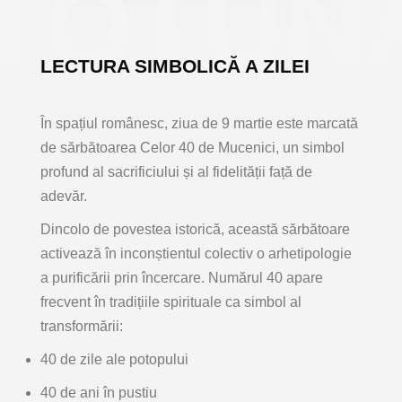
TOTUNA
LECTURA SIMBOLICĂ A ZILEI
În spațiul românesc, ziua de 9 martie este marcată
de sărbătoarea
Celor 40 de Mucenici
, un simbol
profund al sacrificiului și al fidelității față de
adevăr.
Dincolo de povestea istorică, această sărbătoare
activează în inconștientul colectiv o
arhetipologie
a purificării prin încercare
. Numărul 40 apare
frecvent în tradițiile spirituale ca simbol al
transformării:
40 de zile ale potopului
40 de ani în pustiu