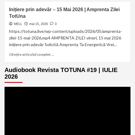
Inițiere prin adevăr – 15 Mai 2026 | Amprenta Zilei
TotUna
MELL
mai 15, 2026
0
https://totuna.live/wp-content/uploads/2026/05/amprenta-
zilei-15-mai-2026.mp4 AMPRENTA ZILEI vineri, 15 mai 2026
inițiere prin adevăr Solicită Amprenta Ta Energetică Vrei...
Citește articolul complet ...
Audiobook Revista TOTUNA #19 | IULIE
2026
Player
video