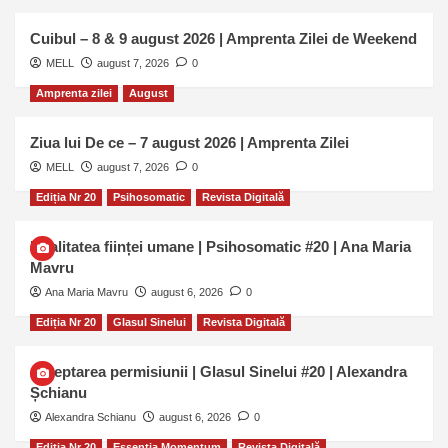
Cuibul – 8 & 9 august 2026 | Amprenta Zilei de Weekend
MELL
august 7, 2026
0
Amprenta zilei
August
Ziua lui De ce – 7 august 2026 | Amprenta Zilei
MELL
august 7, 2026
0
Ediția Nr 20
Psihosomatic
Revista Digitală
Dualitatea ființei umane | Psihosomatic #20 | Ana Maria
Mavru
Ana Maria Mavru
august 6, 2026
0
Ediția Nr 20
Glasul Sinelui
Revista Digitală
Așteptarea permisiunii | Glasul Sinelui #20 | Alexandra
Șchianu
Alexandra Schianu
august 6, 2026
0
Ediția Nr 20
Essentia Momentum
Revista Digitală