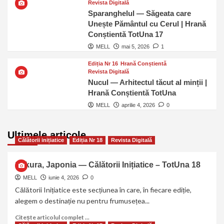
Revista Digitală
Sparanghelul — Săgeata care
Unește Pământul cu Cerul | Hrană
Conștientă TotUna 17
MELL
mai 5, 2026
1
Ediția Nr 16
Hrană Conștientă
Revista Digitală
Nucul — Arhitectul tăcut al minții |
Hrană Conștientă TotUna
MELL
aprilie 4, 2026
0
Ultimele articole
Călătorii inițiatice
Ediția Nr 18
Revista Digitală
Sakura, Japonia — Călătorii Inițiatice – TotUna 18
MELL
iunie 4, 2026
0
Călătorii Inițiatice este secțiunea în care, în fiecare ediție,
alegem o destinație nu pentru frumusețea...
Citește articolul complet ...