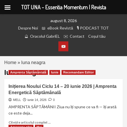
TOT UNA - Essentia Momentum | Revista
august 8, 2026
Despre Noi
eBook Revistă
PODCAST TOT
Oracolul GabriEL
Contact
Coșul tău
Home
»
luna neagra
luna neagra
Amprenta Săptământală
Iunie
Recomandare Editor
Inițierea Noului Ciclu 14 – 20 iunie 2026 | Amprenta
Energetică Săptămânală
MELL
iunie 14, 2026
0
AMPRENTA SĂPTĂMÂNII Ziua nu îți spune ce va fi — îți arată
ce este deja...
Citește articolul complet ...