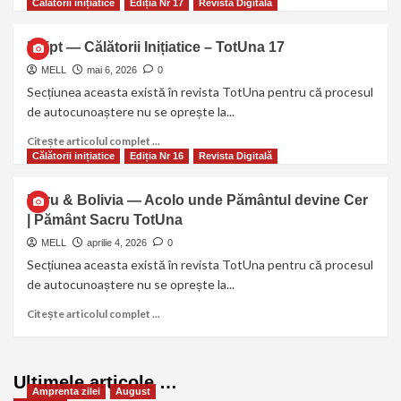
Călătorii inițiatice
Ediția Nr 17
Revista Digitală
Egipt — Călătorii Inițiatice – TotUna 17
MELL
mai 6, 2026
0
Secțiunea aceasta există în revista TotUna pentru că procesul
de autocunoaștere nu se oprește la...
Citește articolul complet ...
Călătorii inițiatice
Ediția Nr 16
Revista Digitală
Peru & Bolivia — Acolo unde Pământul devine Cer
| Pământ Sacru TotUna
MELL
aprilie 4, 2026
0
Secțiunea aceasta există în revista TotUna pentru că procesul
de autocunoaștere nu se oprește la...
Citește articolul complet ...
Ultimele articole …
Amprenta zilei
August