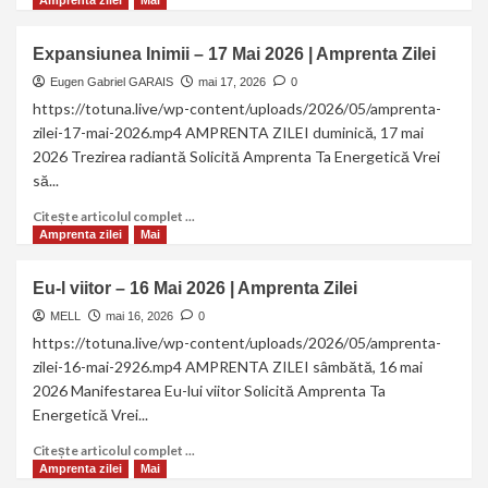
Amprenta zilei
Mai
Expansiunea Inimii – 17 Mai 2026 | Amprenta Zilei
Eugen Gabriel GARAIS
mai 17, 2026
0
https://totuna.live/wp-content/uploads/2026/05/amprenta-
zilei-17-mai-2026.mp4 AMPRENTA ZILEI duminică, 17 mai
2026 Trezirea radiantă Solicită Amprenta Ta Energetică Vrei
să...
Citește articolul complet ...
Amprenta zilei
Mai
Eu-l viitor – 16 Mai 2026 | Amprenta Zilei
MELL
mai 16, 2026
0
https://totuna.live/wp-content/uploads/2026/05/amprenta-
zilei-16-mai-2926.mp4 AMPRENTA ZILEI sâmbătă, 16 mai
2026 Manifestarea Eu-lui viitor Solicită Amprenta Ta
Energetică Vrei...
Citește articolul complet ...
Amprenta zilei
Mai