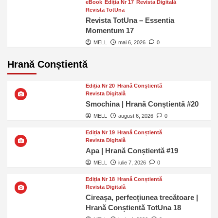
eBook
Ediția Nr 17
Revista Digitală
Revista TotUna
Revista TotUna – Essentia
Momentum 17
MELL
mai 6, 2026
0
Hrană Conștientă
Ediția Nr 20
Hrană Conștientă
Revista Digitală
Smochina | Hrană Conștientă #20
MELL
august 6, 2026
0
Ediția Nr 19
Hrană Conștientă
Revista Digitală
Apa | Hrană Conștientă #19
MELL
iulie 7, 2026
0
Ediția Nr 18
Hrană Conștientă
Revista Digitală
Cireașa, perfecțiunea trecătoare |
Hrană Conștientă TotUna 18