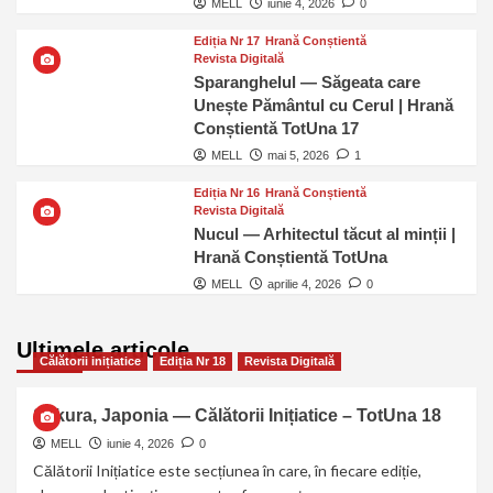
MELL
iunie 4, 2026
0
Ediția Nr 17
Hrană Conștientă
Revista Digitală
Sparanghelul — Săgeata care
Unește Pământul cu Cerul | Hrană
Conștientă TotUna 17
MELL
mai 5, 2026
1
Ediția Nr 16
Hrană Conștientă
Revista Digitală
Nucul — Arhitectul tăcut al minții |
Hrană Conștientă TotUna
MELL
aprilie 4, 2026
0
Ultimele articole
Călătorii inițiatice
Ediția Nr 18
Revista Digitală
Sakura, Japonia — Călătorii Inițiatice – TotUna 18
MELL
iunie 4, 2026
0
Călătorii Inițiatice este secțiunea în care, în fiecare ediție,