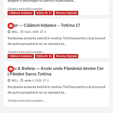
alegem o destinație nu pentru frumusețea...
Citește articolul complet ...
Călătorii inițiatice
Ediția Nr 17
Revista Digitală
Egipt — Călătorii Inițiatice – TotUna 17
MELL
mai 6, 2026
0
Secțiunea aceasta există în revista TotUna pentru că procesul
de autocunoaștere nu se oprește la...
Citește articolul complet ...
Călătorii inițiatice
Ediția Nr 16
Revista Digitală
Peru & Bolivia — Acolo unde Pământul devine Cer
| Pământ Sacru TotUna
MELL
aprilie 4, 2026
0
Secțiunea aceasta există în revista TotUna pentru că procesul
de autocunoaștere nu se oprește la...
Citește articolul complet ...