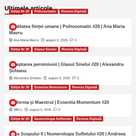
Ultimele articole …
Ediția Nr 20
Psihosomatic
Revista Digitală
Dualitatea ființei umane | Psihosomatic #20 | Ana Maria
Mavru
Ana Maria Mavru
august 6, 2026
0
Ediția Nr 20
Glasul Sinelui
Revista Digitală
Așteptarea permisiunii | Glasul Sinelui #20 | Alexandra
Șchianu
Alexandra Schianu
august 6, 2026
0
Ediția Nr 20
Essentia Momentum
Revista Digitală
Uniforma și Maestrul | Essentia Momentum #20
MELL
august 6, 2026
0
Ediția Nr 20
Numerologia Sufletului
Revista Digitală
Cifra Scopului II | Numerologia Sufletului #20 | Andreea