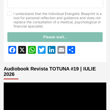
I understand that the Individual Energetic Blueprint is a
tool for personal reflection and guidance and does not
replace the consultation of a medical, psychological or
financial specialist.
Please wait...
Facebook
X
WhatsApp
Twitter
LinkedIn
Email
Partajeaz
Audiobook Revista TOTUNA #19 | IULIE
2026
Player
video