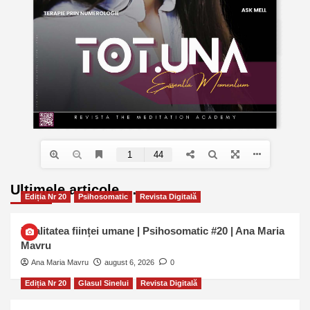
Ultimele articole …
Ediția Nr 20
Psihosomatic
Revista Digitală
Dualitatea ființei umane | Psihosomatic #20 | Ana Maria
Mavru
Ana Maria Mavru
august 6, 2026
0
Ediția Nr 20
Glasul Sinelui
Revista Digitală