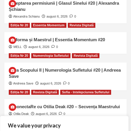
Așteptarea permisiunii | Glasul Sinelui #20 | Alexandra
Șchianu
Alexandra Schianu
august 6, 2026
0
Ediția Nr 20
Essentia Momentum
Revista Digitală
Uniforma și Maestrul | Essentia Momentum #20
MELL
august 6, 2026
0
Ediția Nr 20
Numerologia Sufletului
Revista Digitală
Cifra Scopului II | Numerologia Sufletului #20 | Andreea
Save
Andreea Save
august 6, 2026
0
Ediția Nr 20
Revista Digitală
Sofia - Intelepciunea Sufletului
ReconectaRe cu Otilia Deak #20 – Secvența Maestrului
Otilia Deak
august 6, 2026
0
We value your privacy