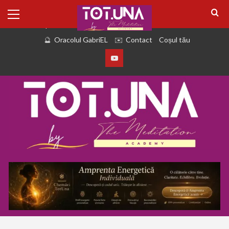
august 6, 2026
Despre Noi
eBook Revistă
PODCAST TOT
Oracolul GabriEL
Contact
Coșul tău